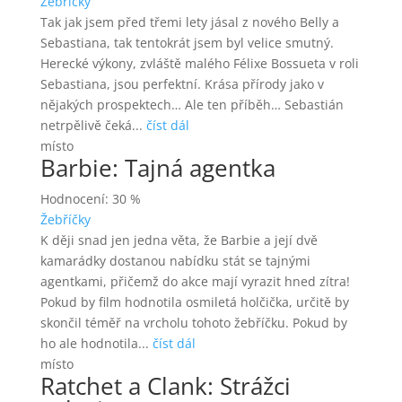
Žebříčky
Tak jak jsem před třemi lety jásal z nového Belly a
Sebastiana, tak tentokrát jsem byl velice smutný.
Herecké výkony, zvláště malého Félixe Bossueta v roli
Sebastiana, jsou perfektní. Krása přírody jako v
nějakých prospektech… Ale ten příběh… Sebastián
netrpělivě čeká...
číst dál
místo
Barbie: Tajná agentka
Hodnocení: 30 %
Žebříčky
K ději snad jen jedna věta, že Barbie a její dvě
kamarádky dostanou nabídku stát se tajnými
agentkami, přičemž do akce mají vyrazit hned zítra!
Pokud by film hodnotila osmiletá holčička, určitě by
skončil téměř na vrcholu tohoto žebříčku. Pokud by
ho ale hodnotila...
číst dál
místo
Ratchet a Clank: Strážci