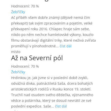
Hodnocení: 70 %
Žebříčky
Ač příběh všem dobře známý (dějově nemá čím
překvapit) tak svým zpracováním a pojetím, velké
překvapení roku 2016. Chlapec hraje sám sebe,
nikdo po něm nechce hamletovské výkony, kouzlo
filmu obstarávají digitální triky, které neživá zvířata
proměňují v plnohodnotné...
číst dál
místo
Až na Severní pól
Hodnocení: 70 %
Žebříčky
Hrdinkou je, jak jsme si v poslední době zvykli,
odvážná dívka, patnáctiletá Saša, dcera bohatých
aristokratických rodičů v Rusku konce 19. století.
Truchlí nad osudem svého dědečka, významného
vědce a polárníka, který se dosud nevrátil ze své
poslední expedice. Saše...
číst dál