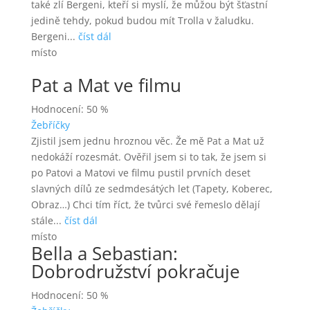
také zlí Bergeni, kteří si myslí, že můžou být šťastní
jedině tehdy, pokud budou mít Trolla v žaludku.
Bergeni...
číst dál
místo
Pat a Mat ve filmu
Hodnocení: 50 %
Žebříčky
Zjistil jsem jednu hroznou věc. Že mě Pat a Mat už
nedokáží rozesmát. Ověřil jsem si to tak, že jsem si
po Patovi a Matovi ve filmu pustil prvních deset
slavných dílů ze sedmdesátých let (Tapety, Koberec,
Obraz…) Chci tím říct, že tvůrci své řemeslo dělají
stále...
číst dál
místo
Bella a Sebastian:
Dobrodružství pokračuje
Hodnocení: 50 %