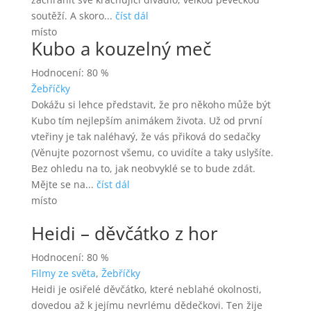
soutěží. A skoro...
číst dál
místo
Kubo a kouzelný meč
Hodnocení: 80 %
Žebříčky
Dokážu si lehce představit, že pro někoho může být
Kubo tím nejlepším animákem života. Už od první
vteřiny je tak naléhavý, že vás přiková do sedačky
(Věnujte pozornost všemu, co uvidíte a taky uslyšíte.
Bez ohledu na to, jak neobvyklé se to bude zdát.
Mějte se na...
číst dál
místo
Heidi – děvčátko z hor
Hodnocení: 80 %
Filmy ze světa
,
Žebříčky
Heidi je osiřelé děvčátko, které neblahé okolnosti,
dovedou až k jejímu nevrlému dědečkovi. Ten žije