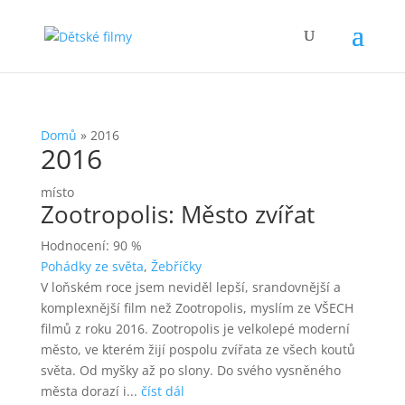
Domů
»
2016
2016
místo
Zootropolis: Město zvířat
Hodnocení: 90 %
Pohádky ze světa
,
Žebříčky
V loňském roce jsem neviděl lepší, srandovnější a
komplexnější film než Zootropolis, myslím ze VŠECH
filmů z roku 2016. Zootropolis je velkolepé moderní
město, ve kterém žijí pospolu zvířata ze všech koutů
světa. Od myšky až po slony. Do svého vysněného
města dorazí i...
číst dál