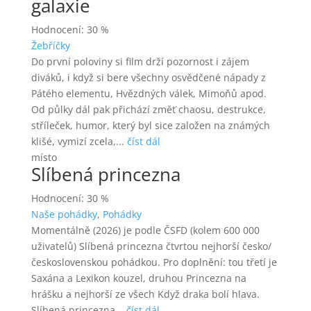
galaxie
Hodnocení: 30 %
Žebříčky
Do první poloviny si film drží pozornost i zájem
diváků, i když si bere všechny osvědčené nápady z
Pátého elementu, Hvězdných válek, Mimoňů apod.
Od půlky dál pak přichází změť chaosu, destrukce,
stříleček, humor, který byl sice založen na známých
klišé, vymizí zcela,...
číst dál
místo
Slíbená princezna
Hodnocení: 30 %
Naše pohádky
,
Pohádky
Momentálně (2026) je podle ČSFD (kolem 600 000
uživatelů) Slíbená princezna čtvrtou nejhorší česko/
československou pohádkou. Pro doplnění: tou třetí je
Saxána a Lexikon kouzel, druhou Princezna na
hrášku a nejhorší ze všech Když draka bolí hlava.
Slíbená princezna...
číst dál