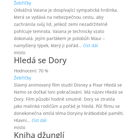
Žebříčky
Odvážná Vaiana je dospívající sympatická hrdinka,
která se vydává na nebezpečnou cestu, aby
zachránila svůj lid, jelikož zemi nezadržitelně
pohlcuje temnota. Vaiana je technicky vzato
dokonalá. Jejím parťákem je polobůh Maui –
namyšlený týpek, který ji pořád...
číst dál
místo
Hledá se Dory
Hodnocení: 70 %
Žebříčky
Slavný animovaný film studií Disney a Pixar Hledá se
Nemo se dočkal loni pokračování. Má název Hledá se
Dory. Film působí hodně smutně. Dory se ztratila
jako malinká rodičům a pořád je hledá. Půl filmu se
donekonečna omílá téma Doryiny krátkodobé paměti.
Hlavní...
číst dál
místo
Kniha džunglí