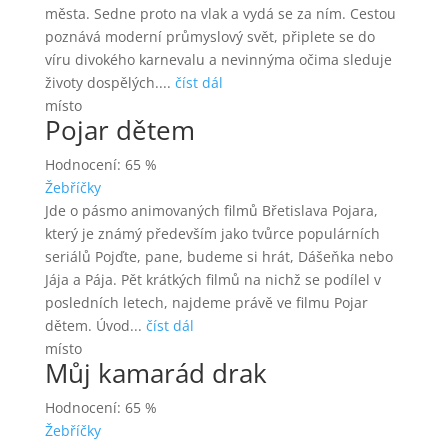
města. Sedne proto na vlak a vydá se za ním. Cestou
poznává moderní průmyslový svět, připlete se do
víru divokého karnevalu a nevinnýma očima sleduje
životy dospělých....
číst dál
místo
Pojar dětem
Hodnocení: 65 %
Žebříčky
Jde o pásmo animovaných filmů Břetislava Pojara,
který je známý především jako tvůrce populárních
seriálů Pojďte, pane, budeme si hrát, Dášeňka nebo
Jája a Pája. Pět krátkých filmů na nichž se podílel v
posledních letech, najdeme právě ve filmu Pojar
dětem. Úvod...
číst dál
místo
Můj kamarád drak
Hodnocení: 65 %
Žebříčky