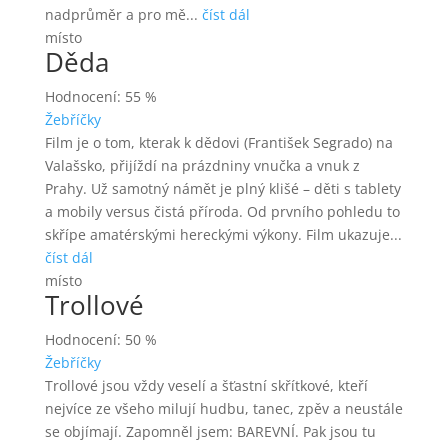
nadprůměr a pro mě...
číst dál
místo
Děda
Hodnocení: 55 %
Žebříčky
Film je o tom, kterak k dědovi (František Segrado) na
Valašsko, přijíždí na prázdniny vnučka a vnuk z
Prahy. Už samotný námět je plný klišé – děti s tablety
a mobily versus čistá příroda. Od prvního pohledu to
skřípe amatérskými hereckými výkony. Film ukazuje...
číst dál
místo
Trollové
Hodnocení: 50 %
Žebříčky
Trollové jsou vždy veselí a šťastní skřítkové, kteří
nejvíce ze všeho milují hudbu, tanec, zpěv a neustále
se objímají. Zapomněl jsem: BAREVNÍ. Pak jsou tu