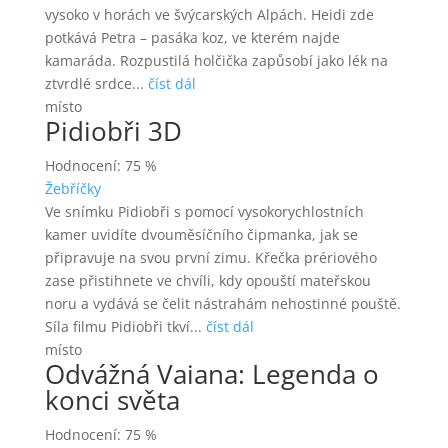
vysoko v horách ve švýcarských Alpách. Heidi zde
potkává Petra – pasáka koz, ve kterém najde
kamaráda. Rozpustilá holčička zapůsobí jako lék na
ztvrdlé srdce...
číst dál
místo
Pidiobři 3D
Hodnocení: 75 %
Žebříčky
Ve snímku Pidiobři s pomocí vysokorychlostních
kamer uvidíte dvouměsíčního čipmanka, jak se
připravuje na svou první zimu. Křečka prériového
zase přistihnete ve chvíli, kdy opouští mateřskou
noru a vydává se čelit nástrahám nehostinné pouště.
Síla filmu Pidiobři tkví...
číst dál
místo
Odvážná Vaiana: Legenda o
konci světa
Hodnocení: 75 %