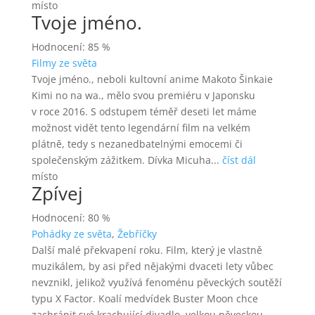
místo
Tvoje jméno.
Hodnocení: 85 %
Filmy ze světa
Tvoje jméno., neboli kultovní anime Makoto Šinkaie
Kimi no na wa., mělo svou premiéru v Japonsku
v roce 2016. S odstupem téměř deseti let máme
možnost vidět tento legendární film na velkém
plátně, tedy s nezanedbatelnými emocemi či
společenským zážitkem. Dívka Micuha...
číst dál
místo
Zpívej
Hodnocení: 80 %
Pohádky ze světa
,
Žebříčky
Další malé překvapení roku. Film, který je vlastně
muzikálem, by asi před nějakými dvaceti lety vůbec
nevznikl, jelikož využívá fenoménu pěveckých soutěží
typu X Factor. Koalí medvídek Buster Moon chce
zachránit své krachující divadlo, velkou pěveckou