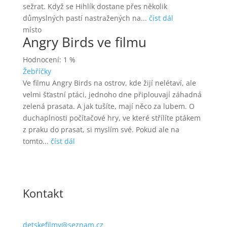
sežrat. Když se Hihlík dostane přes několik
důmyslných pastí nastražených na...
číst dál
místo
Angry Birds ve filmu
Hodnocení: 1 %
Žebříčky
Ve filmu Angry Birds na ostrov, kde žijí nelétaví, ale
velmi šťastní ptáci, jednoho dne připlouvají záhadná
zelená prasata. A jak tušíte, mají něco za lubem. O
duchaplnosti počítačové hry, ve které střílíte ptákem
z praku do prasat, si myslím své. Pokud ale na
tomto...
číst dál
Kontakt
detskefilmy@seznam.cz