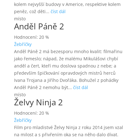
kolem nejvyšší budovy v Americe, respektive kolem
peněz, což děti...
číst dál
místo
Anděl Páně 2
Hodnocení: 20 %
Žebříčky
Anděl Páně 2 má bezesporu mnoho kvalit: filmařinu
jako řemeslo; nápad, že malému Mikulášovi chybí
anděl a čert, kteří mu doslova spadnou z nebe; a
především špičkování opravdových mistrů herců
Ivana Trojana a Jiřího Dvořáka. Bohužel z pohádky
Anděl Páně 2 nemohu být...
číst dál
místo
Želvy Ninja 2
Hodnocení: 20 %
Žebříčky
Film pro mladistvé Želvy Ninja z roku 2014 jsem vzal
na milost a s přivřením oka se na něho dalo dívat.