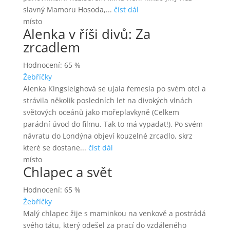
slavný Mamoru Hosoda,...
číst dál
místo
Alenka v říši divů: Za
zrcadlem
Hodnocení: 65 %
Žebříčky
Alenka Kingsleighová se ujala řemesla po svém otci a
strávila několik posledních let na divokých vlnách
světových oceánů jako mořeplavkyně (Celkem
parádní úvod do filmu. Tak to má vypadat!). Po svém
návratu do Londýna objeví kouzelné zrcadlo, skrz
které se dostane...
číst dál
místo
Chlapec a svět
Hodnocení: 65 %
Žebříčky
Malý chlapec žije s maminkou na venkově a postrádá
svého tátu, který odešel za prací do vzdáleného