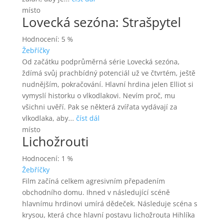
místo
Lovecká sezóna: Strašpytel
Hodnocení: 5 %
Žebříčky
Od začátku podprůměrná série Lovecká sezóna,
ždímá svůj prachbídný potenciál už ve čtvrtém, ještě
nudnějším, pokračování. Hlavní hrdina jelen Elliot si
vymyslí historku o vlkodlakovi. Nevím proč, mu
všichni uvěří. Pak se některá zvířata vydávají za
vlkodlaka, aby...
číst dál
místo
Lichožrouti
Hodnocení: 1 %
Žebříčky
Film začíná celkem agresivním přepadením
obchodního domu. Ihned v následující scéně
hlavnímu hrdinovi umírá dědeček. Následuje scéna s
krysou, která chce hlavní postavu lichožrouta Hihlíka