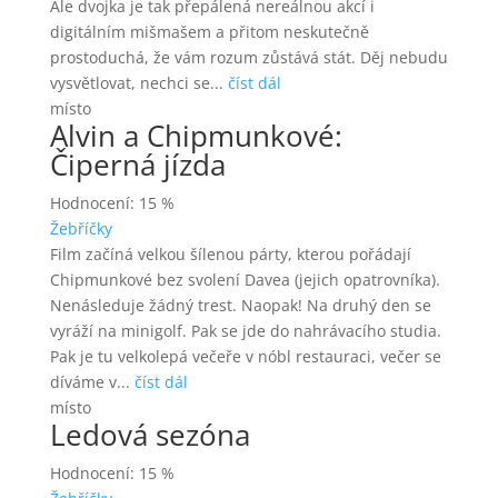
Ale dvojka je tak přepálená nereálnou akcí i
digitálním mišmašem a přitom neskutečně
prostoduchá, že vám rozum zůstává stát. Děj nebudu
vysvětlovat, nechci se...
číst dál
místo
Alvin a Chipmunkové:
Čiperná jízda
Hodnocení: 15 %
Žebříčky
Film začíná velkou šílenou párty, kterou pořádají
Chipmunkové bez svolení Davea (jejich opatrovníka).
Nenásleduje žádný trest. Naopak! Na druhý den se
vyráží na minigolf. Pak se jde do nahrávacího studia.
Pak je tu velkolepá večeře v nóbl restauraci, večer se
díváme v...
číst dál
místo
Ledová sezóna
Hodnocení: 15 %