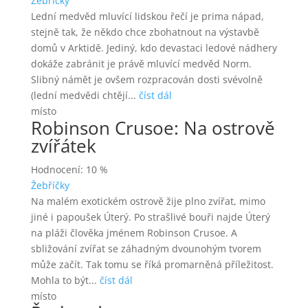
Žebříčky
Lední medvěd mluvící lidskou řečí je prima nápad,
stejně tak, že někdo chce zbohatnout na výstavbě
domů v Arktidě. Jediný, kdo devastaci ledové nádhery
dokáže zabránit je právě mluvící medvěd Norm.
Slibný námět je ovšem rozpracován dosti svévolně
(lední medvědi chtějí...
číst dál
místo
Robinson Crusoe: Na ostrově
zvířátek
Hodnocení: 10 %
Žebříčky
Na malém exotickém ostrově žije plno zvířat, mimo
jiné i papoušek Úterý. Po strašlivé bouři najde Úterý
na pláži člověka jménem Robinson Crusoe. A
sbližování zvířat se záhadným dvounohým tvorem
může začít. Tak tomu se říká promarněná příležitost.
Mohla to být...
číst dál
místo