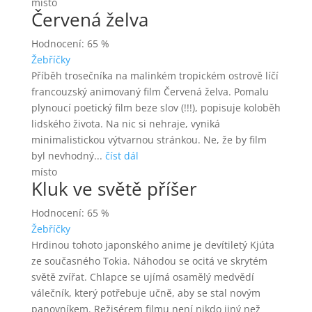
místo
Červená želva
Hodnocení: 65 %
Žebříčky
Příběh trosečníka na malinkém tropickém ostrově líčí
francouzský animovaný film Červená želva. Pomalu
plynoucí poetický film beze slov (!!!), popisuje koloběh
lidského života. Na nic si nehraje, vyniká
minimalistickou výtvarnou stránkou. Ne, že by film
byl nevhodný...
číst dál
místo
Kluk ve světě příšer
Hodnocení: 65 %
Žebříčky
Hrdinou tohoto japonského anime je devítiletý Kjúta
ze současného Tokia. Náhodou se ocitá ve skrytém
světě zvířat. Chlapce se ujímá osamělý medvědí
válečník, který potřebuje učně, aby se stal novým
panovníkem. Režisérem filmu není nikdo jiný než