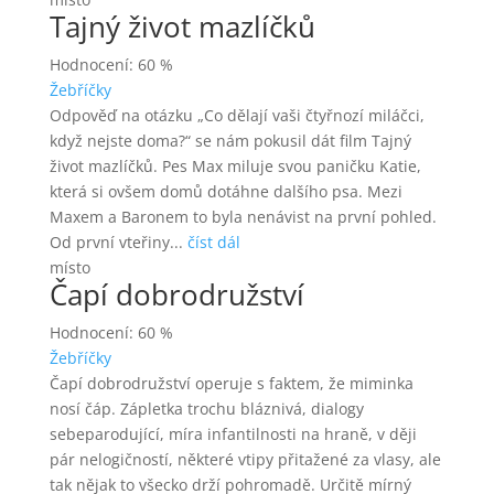
Tajný život mazlíčků
Hodnocení: 60 %
Žebříčky
Odpověď na otázku „Co dělají vaši čtyřnozí miláčci,
když nejste doma?“ se nám pokusil dát film Tajný
život mazlíčků. Pes Max miluje svou paničku Katie,
která si ovšem domů dotáhne dalšího psa. Mezi
Maxem a Baronem to byla nenávist na první pohled.
Od první vteřiny...
číst dál
místo
Čapí dobrodružství
Hodnocení: 60 %
Žebříčky
Čapí dobrodružství operuje s faktem, že miminka
nosí čáp. Zápletka trochu bláznivá, dialogy
sebeparodující, míra infantilnosti na hraně, v ději
pár nelogičností, některé vtipy přitažené za vlasy, ale
tak nějak to všecko drží pohromadě. Určitě mírný