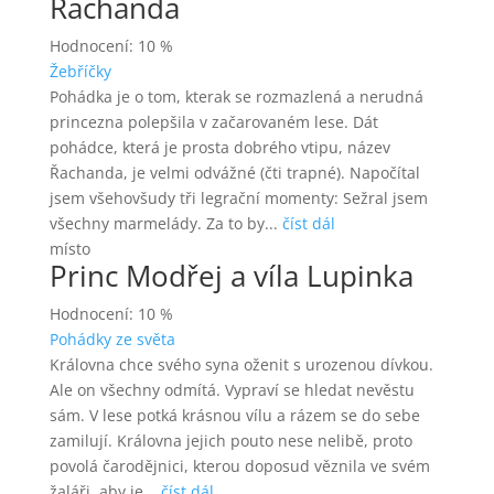
Řachanda
Hodnocení: 10 %
Žebříčky
Pohádka je o tom, kterak se rozmazlená a nerudná
princezna polepšila v začarovaném lese. Dát
pohádce, která je prosta dobrého vtipu, název
Řachanda, je velmi odvážné (čti trapné). Napočítal
jsem všehovšudy tři legrační momenty: Sežral jsem
všechny marmelády. Za to by...
číst dál
místo
Princ Modřej a víla Lupinka
Hodnocení: 10 %
Pohádky ze světa
Královna chce svého syna oženit s urozenou dívkou.
Ale on všechny odmítá. Vypraví se hledat nevěstu
sám. V lese potká krásnou vílu a rázem se do sebe
zamilují. Královna jejich pouto nese nelibě, proto
povolá čarodějnici, kterou doposud věznila ve svém
žaláři, aby je...
číst dál