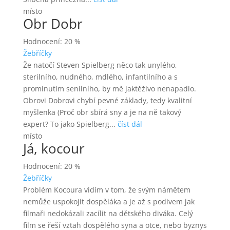
místo
Obr Dobr
Hodnocení: 20 %
Žebříčky
Že natočí Steven Spielberg něco tak unylého,
sterilního, nudného, mdlého, infantilního a s
prominutím senilního, by mě jaktěživo nenapadlo.
Obrovi Dobrovi chybí pevné základy, tedy kvalitní
myšlenka (Proč obr sbírá sny a je na ně takový
expert? To jako Spielberg...
číst dál
místo
Já, kocour
Hodnocení: 20 %
Žebříčky
Problém Kocoura vidím v tom, že svým námětem
nemůže uspokojit dospěláka a je až s podivem jak
filmaři nedokázali zacílit na dětského diváka. Celý
film se řeší vztah dospělého syna a otce, nebo byznys