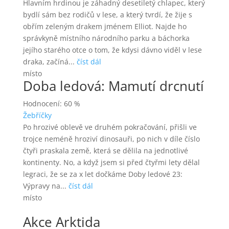
Hlavním hrdinou je záhadný desetiletý chlapec, který
bydlí sám bez rodičů v lese, a který tvrdí, že žije s
obřím zeleným drakem jménem Elliot. Najde ho
správkyně místního národního parku a báchorka
jejího starého otce o tom, že kdysi dávno viděl v lese
draka, začíná...
číst dál
místo
Doba ledová: Mamutí drcnutí
Hodnocení: 60 %
Žebříčky
Po hrozivé oblevě ve druhém pokračování, přišli ve
trojce neméně hroziví dinosauři, po nich v díle číslo
čtyři praskala země, která se dělila na jednotlivé
kontinenty. No, a když jsem si před čtyřmi lety dělal
legraci, že se za x let dočkáme Doby ledové 23:
Výpravy na...
číst dál
místo
Akce Arktida