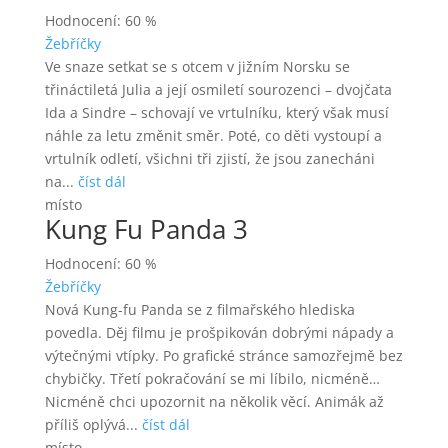
Hodnocení: 60 %
Žebříčky
Ve snaze setkat se s otcem v jižním Norsku se
třináctiletá Julia a její osmiletí sourozenci – dvojčata
Ida a Sindre – schovají ve vrtulníku, který však musí
náhle za letu změnit směr. Poté, co děti vystoupí a
vrtulník odletí, všichni tři zjistí, že jsou zanecháni
na...
číst dál
místo
Kung Fu Panda 3
Hodnocení: 60 %
Žebříčky
Nová Kung-fu Panda se z filmařského hlediska
povedla. Děj filmu je prošpikován dobrými nápady a
výtečnými vtípky. Po grafické stránce samozřejmě bez
chybičky. Třetí pokračování se mi líbilo, nicméně…
Nicméně chci upozornit na několik věcí. Animák až
příliš oplývá...
číst dál
místo