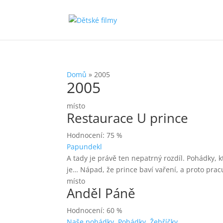
Domů
»
2005
2005
místo
Restaurace U prince
Hodnocení: 75 %
Papundekl
A tady je právě ten nepatrný rozdíl. Pohádky, 
je… Nápad, že prince baví vaření, a proto pracu
místo
Anděl Páně
Hodnocení: 60 %
Naše pohádky
,
Pohádky
,
Žebříčky