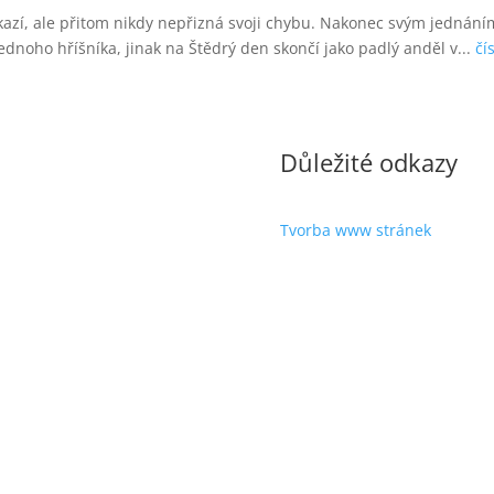
zkazí, ale přitom nikdy nepřizná svoji chybu. Nakonec svým jednání
dnoho hříšníka, jinak na Štědrý den skončí jako padlý anděl v...
čí
Důležité odkazy
Tvorba www stránek