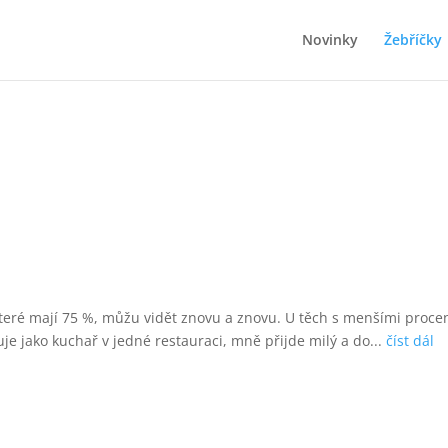
Novinky
Žebříčky
které mají 75 %, můžu vidět znovu a znovu. U těch s menšími procen
je jako kuchař v jedné restauraci, mně přijde milý a do...
číst dál