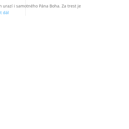
m urazí i samotného Pána Boha. Za trest je
st dál