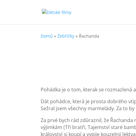
Domů
»
Žebříčky
»
Řachanda
Pohádka je o tom, kterak se rozmazlená 
Dát pohádce, která je prosta dobrého vti
Sežral jsem všechny marmelády. Za to by m
Za prvé bych rád zdůraznil, že Řachanda n
výjimkám (Tři bratři, Tajemství staré bam
království si koupí a vypije kouzelný lekt