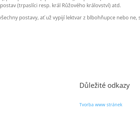
 postav (trpaslíci resp. král Růžového království) atd.
šechny postavy, ať už vypijí lektvar z blbohňupce nebo ne, s
Důležité odkazy
Tvorba www stránek