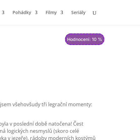
Pohádky
Filmy
Seriály
Hodnocení: 10 %
l jsem všehovšudy tři legrační momenty:
 byla v poslední době natočena! Čest
lná logických nesmyslů (skoro celé
azovka v jezeře), rádoby moderních kostýmů