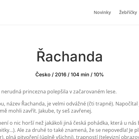
Novinky
Žebříčky
Řachanda
Česko / 2016 / 104 min / 10%
a nerudná princezna polepšila v začarovaném lese.
pu, název Řachanda, je velmi odvážné (čti trapné). Napočíta
ě mohli zavřít. Jakube, ty seš zavřenej.
ení o nic horší než jakákoli jiná česká pohádka, která u nás
bitky…). Ale za druhé to také znamená, že se nepovedla! Je p
var), plná pitvoření (úplně všichni), trapností (televizní obr