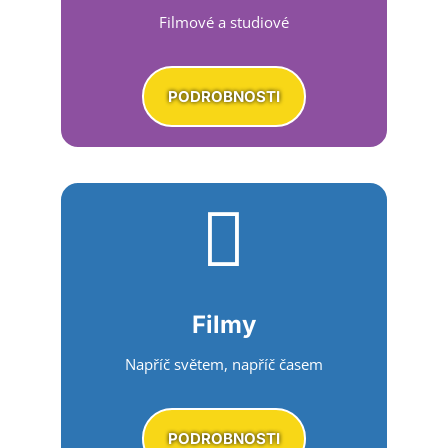
Filmové a studiové
PODROBNOSTI

Filmy
Napříč světem, napříč časem
PODROBNOSTI