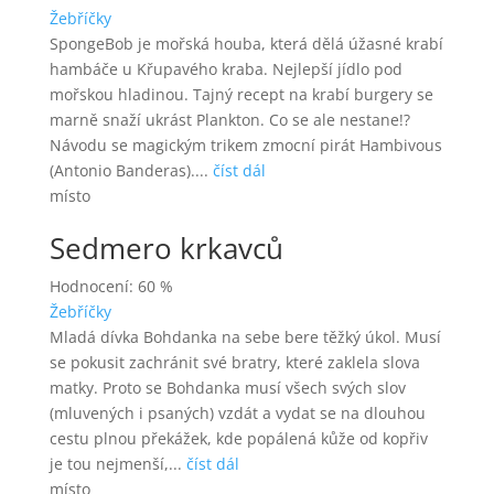
Žebříčky
SpongeBob je mořská houba, která dělá úžasné krabí
hambáče u Křupavého kraba. Nejlepší jídlo pod
mořskou hladinou. Tajný recept na krabí burgery se
marně snaží ukrást Plankton. Co se ale nestane!?
Návodu se magickým trikem zmocní pirát Hambivous
(Antonio Banderas)....
číst dál
místo
Sedmero krkavců
Hodnocení: 60 %
Žebříčky
Mladá dívka Bohdanka na sebe bere těžký úkol. Musí
se pokusit zachránit své bratry, které zaklela slova
matky. Proto se Bohdanka musí všech svých slov
(mluvených i psaných) vzdát a vydat se na dlouhou
cestu plnou překážek, kde popálená kůže od kopřiv
je tou nejmenší,...
číst dál
místo