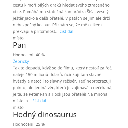
cestu k moři bílých draků hledat svého ztraceného
otce. Pomáhá mu statečná kamarádka Šíša, veselý
ještěr Jacko a další přátelé. V patách se jim ale drží
nebezpečný kocour. Přiznám se, že mě celkem
překvapila přítomnost...
číst dál
místo
Pan
Hodnocení: 40 %
Žebříčky
Tak to dopadá, když se do filmu, který nestojí za řeč,
naleje 150 milionů dolarů, účinkují tam slavné
hvězdy a natočil to slavný režisér. Teď neprozrazuji
pointu, ale jediná věc, která je zajímavá a nečekaná,
je ta, že Peter Pan a Hook jsou přátelé! Na mnoha
místech...
číst dál
místo
Hodný dinosaurus
Hodnocení: 25 %