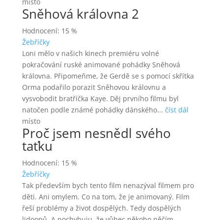
místo
Sněhová královna 2
Hodnocení: 15 %
Žebříčky
Loni mělo v našich kinech premiéru volné
pokračování ruské animované pohádky Sněhová
královna. Připomeňme, že Gerdě se s pomocí skřítka
Orma podařilo porazit Sněhovou královnu a
vysvobodit bratříčka Kaye. Děj prvního filmu byl
natočen podle známé pohádky dánského...
číst dál
místo
Proč jsem nesnědl svého
taťku
Hodnocení: 15 %
Žebříčky
Tak především bych tento film nenazýval filmem pro
děti. Ani omylem. Co na tom, že je animovaný. Film
řeší problémy a život dospělých. Tedy dospělých
lidoopů. A pochybuju, že vůbec někoho něčím