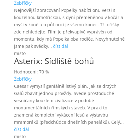
Žebříčky
Nejnovější zpracování Popelky nabízí onu verzi s
kouzelnou kmotřičkou, s dýní přeměněnou v kočár a
myší v koně a o půl noci je všemu konec. Tři oříšky
zde nehledejte. Film je překvapivě vyprávěn od
momentu, kdy má Popelka oba rodiče. Nevyhnutelně
jsme pak svědky...
číst dál
místo
Asterix: Sídliště bohů
Hodnocení: 70 %
Žebříčky
Caesar vymyslí geniálně lstivý plán, jak se drzých
Galů zbavit jednou provždy. Svede prostoduché
vesničany kouzlem civilizace v podobě
monumentálních římských staveb. V praxi to
znamená kompletní vykácení lesů a výstavbu
mramoráků (předchůdce dnešních paneláků). Celý...
číst dál
místo