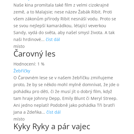
Naše kina promítala také film z velmi cizokrajné
země, a to Malajsie; nese název Žabák Ribit. Proti
všem zákonům přírody Ribit nesnáší vodu. Proto se
se svou nejlepší kamarádkou, létající veverkou
Sandy, vydá do světa, aby našel smysl života. A tak
naši hrdinové...
číst dál
místo
Čarovný les
Hodnocení: 1 %
Žebříčky
O Čarovném lese se v našem žebříčku zmiňujeme
proto, že by se někdo mohl mylně domnívat, že jde o
pohádku pro děti, či že musí jít o dobrý film, když
tam hraje Johnny Depp, Emily Blunt či Meryl Streep.
Ani jedno neplatí! Podobně jako pohádka Tři bratři
Jana a Zdeňka...
číst dál
místo
Kyky Ryky a pár vajec