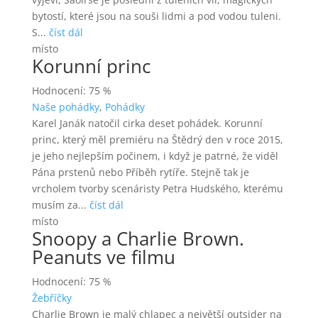
bytostí, které jsou na souši lidmi a pod vodou tuleni.
S...
číst dál
místo
Korunní princ
Hodnocení: 75 %
Naše pohádky
,
Pohádky
Karel Janák natočil cirka deset pohádek. Korunní
princ, který měl premiéru na Štědrý den v roce 2015,
je jeho nejlepším počinem, i když je patrné, že viděl
Pána prstenů nebo Příběh rytíře. Stejně tak je
vrcholem tvorby scenáristy Petra Hudského, kterému
musím za...
číst dál
místo
Snoopy a Charlie Brown.
Peanuts ve filmu
Hodnocení: 75 %
Žebříčky
Charlie Brown je malý chlapec a největší outsider na