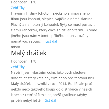
Hodnocení: 1 %
Žebříčky
Hlavními hrdiny tohoto mexického animovaného
filmu jsou kohouti, slepice, vajíčka a němá slanina!
Plachý a nemotorný kohoutek Ryky se musí postavit
zlému rančerovi, který chce zničit jeho farmu. Kromě
jiného jsou nám v tomto příběhu naservírovány
namátkou: rapující...
číst dál
místo
Malý dráček
Hodnocení: 1 %
Žebříčky
Nevěřil jsem vlastním očím, jako bych sledoval
dvacet let starý kreslený film nebo počítačovou hru.
Malý dráček ale vznikl v roce 2014. Budiž, ale proč
někdo něco takového koupí do distribuce v našich
kinech?! Letošní film s nejhorší grafikou! Kdyby
příběh nebyl ještě...
číst dál