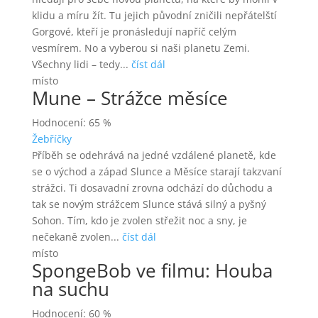
klidu a míru žít. Tu jejich původní zničili nepřátelští
Gorgové, kteří je pronásledují napříč celým
vesmírem. No a vyberou si naši planetu Zemi.
Všechny lidi – tedy...
číst dál
místo
Mune – Strážce měsíce
Hodnocení: 65 %
Žebříčky
Příběh se odehrává na jedné vzdálené planetě, kde
se o východ a západ Slunce a Měsíce starají takzvaní
strážci. Ti dosavadní zrovna odchází do důchodu a
tak se novým strážcem Slunce stává silný a pyšný
Sohon. Tím, kdo je zvolen střežit noc a sny, je
nečekaně zvolen...
číst dál
místo
SpongeBob ve filmu: Houba
na suchu
Hodnocení: 60 %