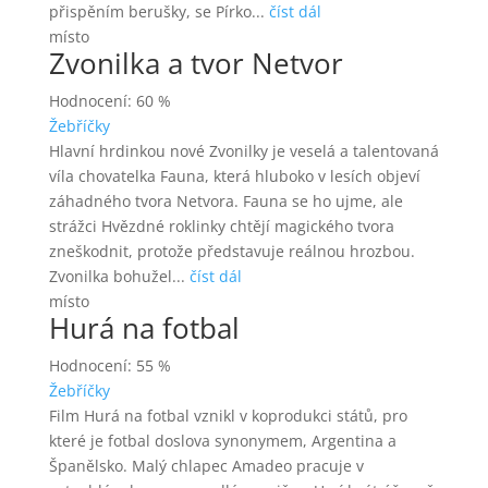
přispěním berušky, se Pírko...
číst dál
místo
Zvonilka a tvor Netvor
Hodnocení: 60 %
Žebříčky
Hlavní hrdinkou nové Zvonilky je veselá a talentovaná
víla chovatelka Fauna, která hluboko v lesích objeví
záhadného tvora Netvora. Fauna se ho ujme, ale
strážci Hvězdné roklinky chtějí magického tvora
zneškodnit, protože představuje reálnou hrozbou.
Zvonilka bohužel...
číst dál
místo
Hurá na fotbal
Hodnocení: 55 %
Žebříčky
Film Hurá na fotbal vznikl v koprodukci států, pro
které je fotbal doslova synonymem, Argentina a
Španělsko. Malý chlapec Amadeo pracuje v