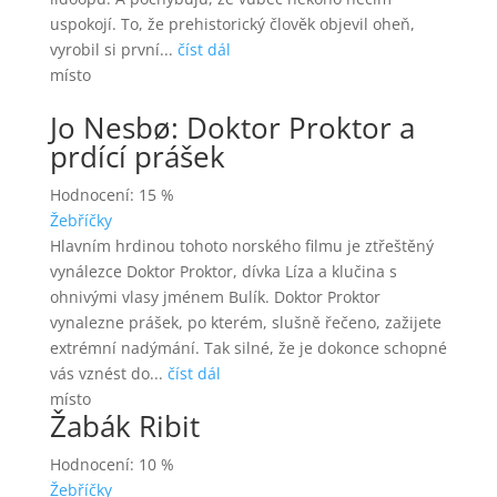
uspokojí. To, že prehistorický člověk objevil oheň,
vyrobil si první...
číst dál
místo
Jo Nesbø: Doktor Proktor a
prdící prášek
Hodnocení: 15 %
Žebříčky
Hlavním hrdinou tohoto norského filmu je ztřeštěný
vynálezce Doktor Proktor, dívka Líza a klučina s
ohnivými vlasy jménem Bulík. Doktor Proktor
vynalezne prášek, po kterém, slušně řečeno, zažijete
extrémní nadýmání. Tak silné, že je dokonce schopné
vás vznést do...
číst dál
místo
Žabák Ribit
Hodnocení: 10 %
Žebříčky