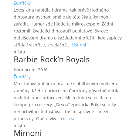
Žebříčky
Letos kina nabídla i drama, tak právě Hodného
dinosaura bychom směle do této škatulky mohli
zařadit. Humor zde hledejte mikroskopem. Žádní
roztomilí žvatlající dinosauří popletové. Syrové
nefalšované drama o každodenní přežití, kde záplavy
střídají vichřice, krvelačné...
číst dál
místo
Barbie Rock’n Royals
Hodnocení: 20 %
Žebříčky
Muzikálová pohádka pracuje s oblíbeným motivem
záměny. Křehká princezna Courtney původně mířila
na letní tábor princezen. Místo toho se ocitla na
kempu pro rockery. „Drsná“ zpěvačka Erika se díky
nedochvilnosti dostává… tušíte správně… mezi
princezny. Obě dívky...
číst dál
místo
Mimoni