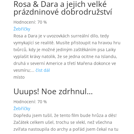
Rosa & Dara a jejich velké
prázdninové dobrodružství
Hodnocení: 70 %
Žebříčky
Rosa a Dara je v uvozovkách surreální dílo, tedy
vymykající se realitě. Musíte přistoupit na hravou hru
tvůrců, kdy je možné jediným zaštěkáním psa Laiky
vyplašit krávy natolik, že se jedna ocitne na Islandu,
druhá v severní Americe a třetí Mařena dokonce ve
vesmíru;...
číst dál
místo
Uuups! Noe zdrhnul…
Hodnocení: 70 %
Žebříčky
Dopředu jsem tušil, že tento film bude hrůza a děs!
Začátek celkem ušel, trochu se vlekl, než všechna
zvířata nastoupila do archy a pořád jsem čekal na tu