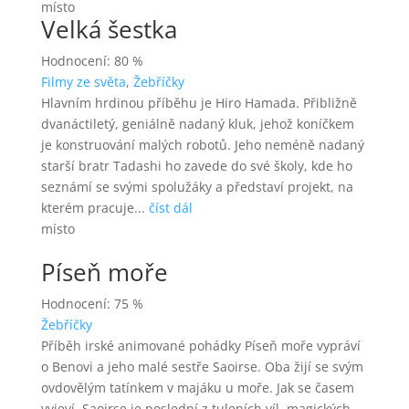
místo
Velká šestka
Hodnocení: 80 %
Filmy ze světa
,
Žebříčky
Hlavním hrdinou příběhu je Hiro Hamada. Přibližně
dvanáctiletý, geniálně nadaný kluk, jehož koníčkem
je konstruování malých robotů. Jeho neméně nadaný
starší bratr Tadashi ho zavede do své školy, kde ho
seznámí se svými spolužáky a představí projekt, na
kterém pracuje...
číst dál
místo
Píseň moře
Hodnocení: 75 %
Žebříčky
Příběh irské animované pohádky Píseň moře vypráví
o Benovi a jeho malé sestře Saoirse. Oba žijí se svým
ovdovělým tatínkem v majáku u moře. Jak se časem
vyjeví, Saoirse je poslední z tuleních víl, magických