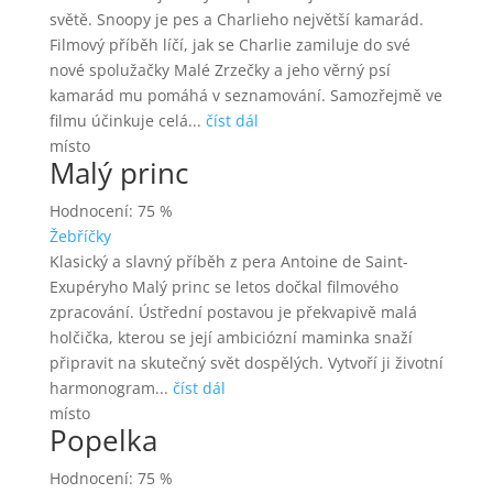
světě. Snoopy je pes a Charlieho největší kamarád.
Filmový příběh líčí, jak se Charlie zamiluje do své
nové spolužačky Malé Zrzečky a jeho věrný psí
kamarád mu pomáhá v seznamování. Samozřejmě ve
filmu účinkuje celá...
číst dál
místo
Malý princ
Hodnocení: 75 %
Žebříčky
Klasický a slavný příběh z pera Antoine de Saint-
Exupéryho Malý princ se letos dočkal filmového
zpracování. Ústřední postavou je překvapivě malá
holčička, kterou se její ambiciózní maminka snaží
připravit na skutečný svět dospělých. Vytvoří ji životní
harmonogram...
číst dál
místo
Popelka
Hodnocení: 75 %