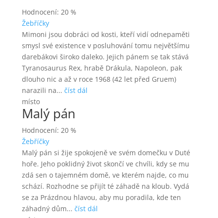
Hodnocení: 20 %
Žebříčky
Mimoni jsou dobráci od kosti, kteří vidí odnepaměti
smysl své existence v posluhování tomu největšímu
darebákovi široko daleko. Jejich pánem se tak stává
Tyranosaurus Rex, hrabě Drákula, Napoleon, pak
dlouho nic a až v roce 1968 (42 let před Gruem)
narazili na...
číst dál
místo
Malý pán
Hodnocení: 20 %
Žebříčky
Malý pán si žije spokojeně ve svém domečku v Duté
hoře. Jeho poklidný život skončí ve chvíli, kdy se mu
zdá sen o tajemném domě, ve kterém najde, co mu
schází. Rozhodne se přijít té záhadě na kloub. Vydá
se za Prázdnou hlavou, aby mu poradila, kde ten
záhadný dům...
číst dál