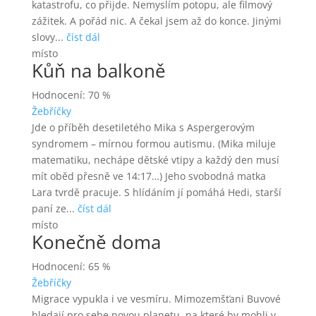
katastrofu, co přijde. Nemyslím potopu, ale filmový
zážitek. A pořád nic. A čekal jsem až do konce. Jinými
slovy...
číst dál
místo
Kůň na balkoně
Hodnocení: 70 %
Žebříčky
Jde o příběh desetiletého Mika s Aspergerovým
syndromem – mírnou formou autismu. (Mika miluje
matematiku, nechápe dětské vtipy a každý den musí
mít oběd přesně ve 14:17…) Jeho svobodná matka
Lara tvrdě pracuje. S hlídáním jí pomáhá Hedi, starší
paní ze...
číst dál
místo
Konečně doma
Hodnocení: 65 %
Žebříčky
Migrace vypukla i ve vesmíru. Mimozemšťani Buvové
hledají pro sebe novou planetu, na které by mohli v