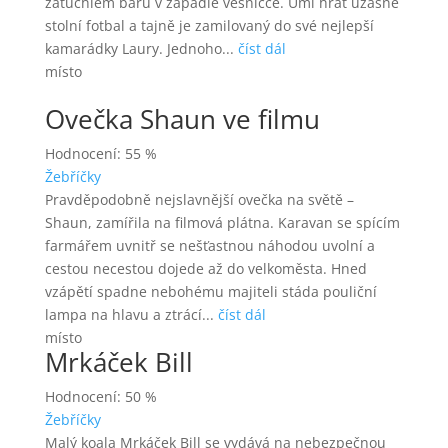
zatuchlém baru v zapadlé vesničce. Umí hrát úžasně
stolní fotbal a tajně je zamilovaný do své nejlepší
kamarádky Laury. Jednoho...
číst dál
místo
Ovečka Shaun ve filmu
Hodnocení: 55 %
Žebříčky
Pravděpodobně nejslavnější ovečka na světě –
Shaun, zamířila na filmová plátna. Karavan se spícím
farmářem uvnitř se nešťastnou náhodou uvolní a
cestou necestou dojede až do velkoměsta. Hned
vzápětí spadne nebohému majiteli stáda pouliční
lampa na hlavu a ztrácí...
číst dál
místo
Mrkáček Bill
Hodnocení: 50 %
Žebříčky
Malý koala Mrkáček Bill se vydává na nebezpečnou