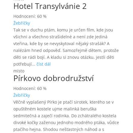
Hotel Transylvánie 2
Hodnocení: 60 %
Žebříčky
Tak se v duchu ptám, komu je určen film, kde jsou
všichni a všechno strašidelné a není zde jediná
vteřina, kde by se nevyskytoval nějaký strašák? A
nalézám hned odpověď. Samozřejmě dětem, protože
děti se rádi bojí. A kladu si znovu otázku, jestli děti
potřebují...
číst dál
místo
Pírkovo dobrodružství
Hodnocení: 60 %
Žebříčky
Věčně vyplašený Pírko je ptačí sirotek, kterého se v
opuštěném kostele ujme malinká beruška
sedmitečná a zaječí rodinka. Do zchátralého kostela
divoké kočky zaženou jednoho modrého ptáka, vůdce
ptačího hejna. Shodou nešťastných náhod a s