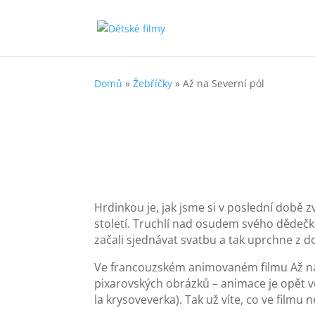
Domů
»
Žebříčky
»
Až na Severní pól
Hrdinkou je, jak jsme si v poslední době z
století. Truchlí nad osudem svého dědečka
začali sjednávat svatbu a tak uprchne z 
Ve francouzském animovaném filmu Až na S
pixarovských obrázků – animace je opět vel
la krysoveverka). Tak už víte, co ve filmu 