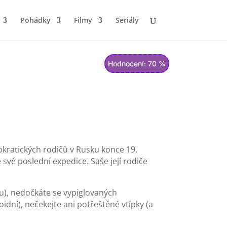
Pohádky
Filmy
Seriály
Hodnocení: 70 %
tokratických rodičů v Rusku konce 19.
své poslední expedice. Saše její rodiče
ku), nedočkáte se vypiglovaných
oidní), nečekejte ani potřeštěné vtípky (a