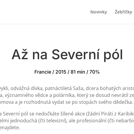
Novinky
Žebříčky
Až na Severní pól
Francie / 2015 / 81 min / 70%
vykli, odvážná dívka, patnáctiletá Saša, dcera bohatých aris
, významného vědce a polárníka, který se dosud nevrátil ze 
domova a je rozhodnutá vydat se po stopách svého dědečka.
everní pól se nedočkáte šílené akce (žádní Piráti z Karibi
mi jednoduchá (čti televizní), ale profesionální (čti nebarbi
nenajdete.