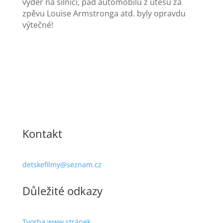
vyder na silnici, pád automobilu z útesu za
zpěvu Louise Armstronga atd. byly opravdu
výtečné!
Kontakt
detskefilmy@seznam.cz
Důležité odkazy
Tvorba www stránek