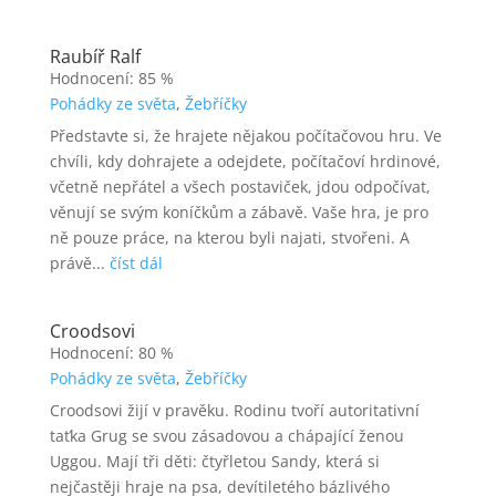
Raubíř Ralf
Hodnocení: 85 %
Pohádky ze světa
,
Žebříčky
Představte si, že hrajete nějakou počítačovou hru. Ve
chvíli, kdy dohrajete a odejdete, počítačoví hrdinové,
včetně nepřátel a všech postaviček, jdou odpočívat,
věnují se svým koníčkům a zábavě. Vaše hra, je pro
ně pouze práce, na kterou byli najati, stvořeni. A
právě...
číst dál
Croodsovi
Hodnocení: 80 %
Pohádky ze světa
,
Žebříčky
Croodsovi žijí v pravěku. Rodinu tvoří autoritativní
taťka Grug se svou zásadovou a chápající ženou
Uggou. Mají tři děti: čtyřletou Sandy, která si
nejčastěji hraje na psa, devítiletého bázlivého