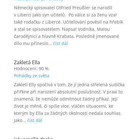
Německý spisovatel Otfried Preußler se narodil
v Liberci jako syn učitelů. Po válce si za ženu vzal
také rodačku z Liberce. Učitelování pověsil na hřebík
a stal se spisovatelem. Napsal Vodníka, Malou
čarodějnici a hlavně Krabata. Posledně jmenované
dílo mu přineslo...
číst dál
Zakletá Ella
Hodnocení: 90 %
Pohádky ze světa
Zakletí Elly spočívá v tom, že jí jedna střelená sudička
přiřkne při narození absolutní poslušnost. V praxi to
znamená, že nemůže odmítnout žádný příkaz. Její
život je méně, či spíše více, vláčen situacemi, ke
kterým by Ella za žádných okolností nedala souhlas.
Jako...
číst dál