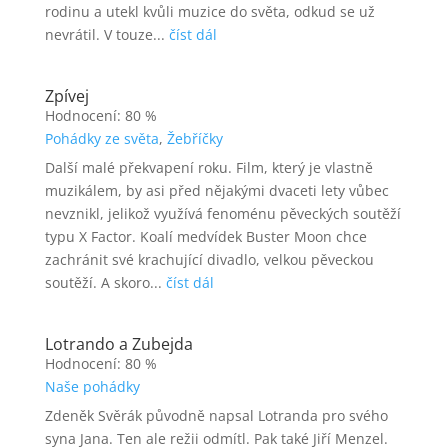
rodinu a utekl kvůli muzice do světa, odkud se už
nevrátil. V touze...
číst dál
Zpívej
Hodnocení: 80 %
Pohádky ze světa
,
Žebříčky
Další malé překvapení roku. Film, který je vlastně
muzikálem, by asi před nějakými dvaceti lety vůbec
nevznikl, jelikož využívá fenoménu pěveckých soutěží
typu X Factor. Koalí medvídek Buster Moon chce
zachránit své krachující divadlo, velkou pěveckou
soutěží. A skoro...
číst dál
Lotrando a Zubejda
Hodnocení: 80 %
Naše pohádky
Zdeněk Svěrák původně napsal Lotranda pro svého
syna Jana. Ten ale režii odmítl. Pak také Jiří Menzel.