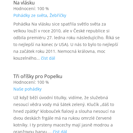
Na vlásku
Hodnocení: 100 %
Pohádky ze světa
,
Žebříčky
Pohádka Na vlásku sice spatřila světlo světa za
velkou louží v roce 2010, ale v České republice si
odbila premiéru 27. ledna roku následujícího. Říká se
to nejlepší na konec (v USA). U nás to bylo to nejlepší
na začátek roku 2011. Nemocná královna, moc
kouzelného...
číst dál
Tři oříšky pro Popelku
Hodnocení: 100 %
Naše pohádky
Už když běží úvodní titulky, vidíme, že služebná
nesoucí vědra vody má šátek zelený. Klučík „dáš to
hned zpátky“ klobouček fialový a slouha nesoucí na
dvou deskách frgále má na rukou omrzlé červené
kotníky. I ty prsteny macechy mají jasně modrou a
oranžovou barvu....
číst dál