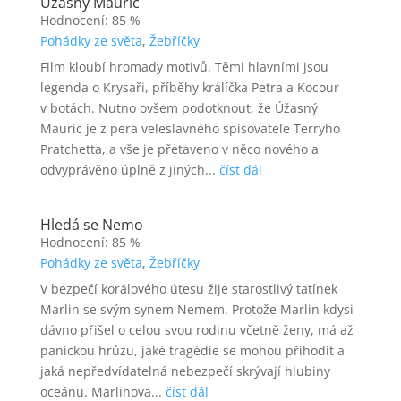
Úžasný Mauric
Hodnocení: 85 %
Pohádky ze světa
,
Žebříčky
Film kloubí hromady motivů. Těmi hlavními jsou
legenda o Krysaři, příběhy králíčka Petra a Kocour
v botách. Nutno ovšem podotknout, že Úžasný
Mauric je z pera veleslavného spisovatele Terryho
Pratchetta, a vše je přetaveno v něco nového a
odvyprávěno úplně z jiných...
číst dál
Hledá se Nemo
Hodnocení: 85 %
Pohádky ze světa
,
Žebříčky
V bezpečí korálového útesu žije starostlivý tatínek
Marlin se svým synem Nemem. Protože Marlin kdysi
dávno přišel o celou svou rodinu včetně ženy, má až
panickou hrůzu, jaké tragédie se mohou přihodit a
jaká nepředvídatelná nebezpečí skrývají hlubiny
oceánu. Marlinova...
číst dál