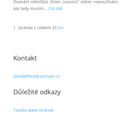
Dvanáct měsíčků). Slovo „luxusní“ vůbec nepoužívám,
ale tady musím...
číst dál
1. stránka z celkem 3
1
2
3
»
Kontakt
detskefilmy@seznam.cz
Důležité odkazy
Tvorba www stránek