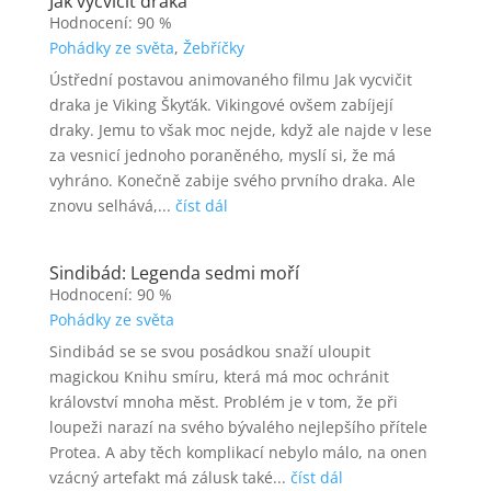
Jak vycvičit draka
Hodnocení: 90 %
Pohádky ze světa
,
Žebříčky
Ústřední postavou animovaného filmu Jak vycvičit
draka je Viking Škyťák. Vikingové ovšem zabíjejí
draky. Jemu to však moc nejde, když ale najde v lese
za vesnicí jednoho poraněného, myslí si, že má
vyhráno. Konečně zabije svého prvního draka. Ale
znovu selhává,...
číst dál
Sindibád: Legenda sedmi moří
Hodnocení: 90 %
Pohádky ze světa
Sindibád se se svou posádkou snaží uloupit
magickou Knihu smíru, která má moc ochránit
království mnoha měst. Problém je v tom, že při
loupeži narazí na svého bývalého nejlepšího přítele
Protea. A aby těch komplikací nebylo málo, na onen
vzácný artefakt má zálusk také...
číst dál