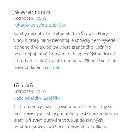
Jak vycvičit draka
Hodnocení: 75 %
Pohádky ze světa
,
Žebříčky
Kdo by neznal vikinského mladíka Škyťáka, který
v boji s draky nikdy neobstojí a vždycky něco vyvede?!
Jednoho dne ale objeví v lese zraněného Nočního
běsa, nejtajemnějšího a nejnebezpečnějšího draka!
Jeho život to obrátí vzhůru nohama. Filmová verze je
přesnou kopií...
číst dál
Tři bratři
Hodnocení: 75 %
Naše pohádky
,
Žebříčky
Tři bratři se vydávají do světa na zkušenou, aby si
našli nevěsty a rodiče jim mohli předat hospodářství.
Bratři při svém putování vstupují do slavných
pohádek (Šípková Růženka, Červená Karkulka a