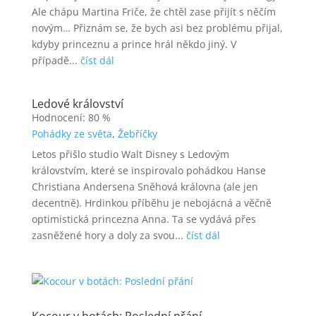
Ale chápu Martina Friče, že chtěl zase přijít s něčím
novým… Přiznám se, že bych asi bez problému přijal,
kdyby princeznu a prince hrál někdo jiný. V
případě...
číst dál
Ledové království
Hodnocení: 80 %
Pohádky ze světa
,
Žebříčky
Letos přišlo studio Walt Disney s Ledovým
královstvím, které se inspirovalo pohádkou Hanse
Christiana Andersena Sněhová královna (ale jen
decentně). Hrdinkou příběhu je nebojácná a věčně
optimistická princezna Anna. Ta se vydává přes
zasněžené hory a doly za svou...
číst dál