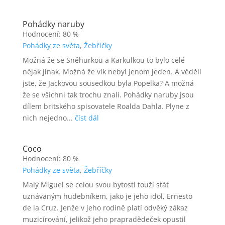
Pohádky naruby
Hodnocení: 80 %
Pohádky ze světa
,
Žebříčky
Možná že se Sněhurkou a Karkulkou to bylo celé
nějak jinak. Možná že vlk nebyl jenom jeden. A věděli
jste, že Jackovou sousedkou byla Popelka? A možná
že se všichni tak trochu znali. Pohádky naruby jsou
dílem britského spisovatele Roalda Dahla. Plyne z
nich nejedno...
číst dál
Coco
Hodnocení: 80 %
Pohádky ze světa
,
Žebříčky
Malý Miguel se celou svou bytostí touží stát
uznávaným hudebníkem, jako je jeho idol, Ernesto
de la Cruz. Jenže v jeho rodině platí odvěký zákaz
muzicírování, jelikož jeho prapradědeček opustil