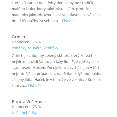
které zůstanou na Štědrý den samy bez rodičů,
malého kluka, který také zůstal sám, protože
maminka jako zdravotní sestra nafasuje o svátcích
hned tři služby za sebou a...
číst dál
Grinch
Hodnocení: 75 %
Pohádky ze světa
,
Žebříčky
Grinch je chlupatý zelený skřítek, který ze všeho
nejvíc nenávidí Vánoce a taky lidi. Žije v jeskyni se
svým psem Maxem. Do civilizace vychází jen v těch
nejnutnějších případech, například když mu dojdou
zásoby jídla. Háček je v tom, že ve vesničce Kdosice,
kam za...
číst dál
Princ a Večernice
Hodnocení: 75 %
Naše pohádky