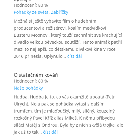
Hodnocení: 80 %
Pohádky ze světa
,
Žebříčky
Možná si ještě vybavíte film o hudebním
producentovi a režisérovi, koalím medvídkovi
Busteru Moonovi, který touží zachránit své krachující
divadlo velkou pěveckou soutěží. Tento animák patřil
mezi to nejlepší, co dětskému divákovi kina v roce
2016 přinesla. Uplynulo...
číst dál
O statečném kováři
Hodnocení: 80 %
Naše pohádky
Hudba. Hudba je to, co vás okamžitě upoutá (Petr
Ulrych). No a pak se pohádka vytasí s dalším
trumfem, tím je mlaďoučký, milý, sličný, kouzelný,
rozkošný Pavel Kříž alias Mikeš. K němu přibydou
siláci Matěj s Ondrou. Byla by z nich skvělá trojka, ale
jak už to tak...
číst dál