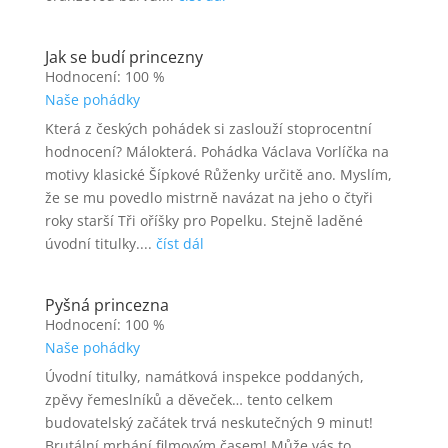
Jak se budí princezny
Hodnocení: 100 %
Naše pohádky
Která z českých pohádek si zaslouží stoprocentní
hodnocení? Málokterá. Pohádka Václava Vorlíčka na
motivy klasické Šípkové Růženky určitě ano. Myslím,
že se mu povedlo mistrně navázat na jeho o čtyři
roky starší Tři oříšky pro Popelku. Stejně laděné
úvodní titulky....
číst dál
Pyšná princezna
Hodnocení: 100 %
Naše pohádky
Úvodní titulky, namátková inspekce poddaných,
zpěvy řemeslníků a děveček… tento celkem
budovatelský začátek trvá neskutečných 9 minut!
Brutální mrhání filmovým časem! Může vás to