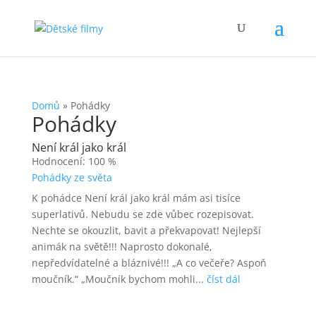
Domů
»
Pohádky
Pohádky
Není král jako král
Hodnocení: 100 %
Pohádky ze světa
K pohádce Není král jako král mám asi tisíce
superlativů. Nebudu se zde vůbec rozepisovat.
Nechte se okouzlit, bavit a překvapovat! Nejlepší
animák na světě!!! Naprosto dokonalé,
nepředvídatelné a bláznivé!!! „A co večeře? Aspoň
moučník.“ „Moučník bychom mohli...
číst dál