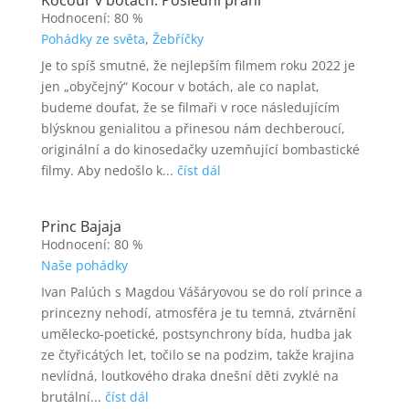
Kocour v botách: Poslední přání
Hodnocení: 80 %
Pohádky ze světa
,
Žebříčky
Je to spíš smutné, že nejlepším filmem roku 2022 je
jen „obyčejný“ Kocour v botách, ale co naplat,
budeme doufat, že se filmaři v roce následujícím
blýsknou genialitou a přinesou nám dechberoucí,
originální a do kinosedačky uzemňující bombastické
filmy. Aby nedošlo k...
číst dál
Princ Bajaja
Hodnocení: 80 %
Naše pohádky
Ivan Palúch s Magdou Vášáryovou se do rolí prince a
princezny nehodí, atmosféra je tu temná, ztvárnění
umělecko-poetické, postsynchrony bída, hudba jak
ze čtyřicátých let, točilo se na podzim, takže krajina
nevlídná, loutkového draka dnešní děti zvyklé na
brutální...
číst dál