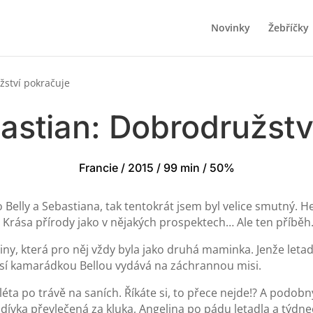
Novinky
Žebříčky
žství pokračuje
bastian: Dobrodružstv
Francie / 2015 / 99 min / 50%
o Belly a Sebastiana, tak tentokrát jsem byl velice smutný. 
í. Krása přírody jako v nějakých prospektech… Ale ten příbě
ny, která pro něj vždy byla jako druhá maminka. Jenže letadl
u psí kamarádkou Bellou vydává na záchrannou misi.
ta po trávě na saních. Říkáte si, to přece nejde!? A podobný
 dívka převlečená za kluka, Angelina po pádu letadla a týdne