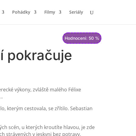
Pohádky
Filmy
Seriály
Hodnocení: 50 %
í pokračuje
Herecké výkony, zvláště malého Félixe
h…
o, kterým cestovala, se zřítilo. Sebastian
ch scén, u kterých kroutíte hlavou, je zde
ch strávených v jeskyni bez potravy,