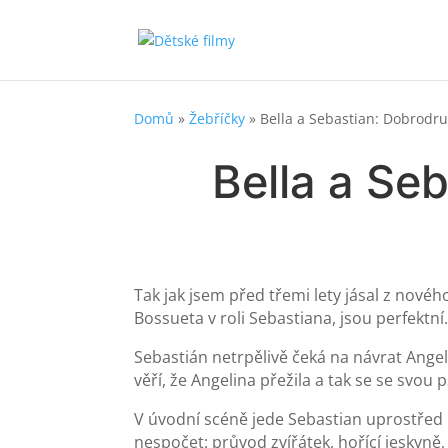
Domů
»
Žebříčky
»
Bella a Sebastian: Dobrodru
Bella a Se
Tak jak jsem před třemi lety jásal z novéh
Bossueta v roli Sebastiana, jsou perfektn
Sebastián netrpělivě čeká na návrat Angeli
věří, že Angelina přežila a tak se se svo
V úvodní scéně jede Sebastian uprostřed lé
nespočet: průvod zvířátek, hořící jeskyně,