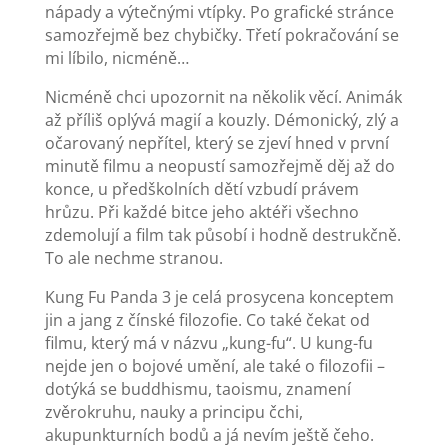
nápady a výtečnými vtípky. Po grafické stránce
samozřejmě bez chybičky. Třetí pokračování se
mi líbilo, nicméně…
Nicméně chci upozornit na několik věcí. Animák
až příliš oplývá magií a kouzly. Démonický, zlý a
očarovaný nepřítel, který se zjeví hned v první
minutě filmu a neopustí samozřejmě děj až do
konce, u předškolních dětí vzbudí právem
hrůzu. Při každé bitce jeho aktéři všechno
zdemolují a film tak působí i hodně destrukčně.
To ale nechme stranou.
Kung Fu Panda 3 je celá prosycena konceptem
jin a jang z čínské filozofie. Co také čekat od
filmu, který má v názvu „kung-fu“. U kung-fu
nejde jen o bojové umění, ale také o filozofii –
dotýká se buddhismu, taoismu, znamení
zvěrokruhu, nauky a principu čchi,
akupunkturních bodů a já nevím ještě čeho.