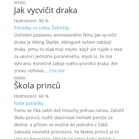
místo
Jak vycvičit draka
Hodnocení: 90 %
Pohádky ze světa
,
Žebříčky
Ústřední postavou animovaného filmu Jak vycvičit
draka je Viking Škyťák. Vikingové ovšem zabíjejí
draky. Jemu to však moc nejde, když ale najde v lese
za vesnicí jednoho poraněného, myslí si, že má
vyhráno. Konečně zabije svého prvního draka. Ale
znovu selhává,...
číst dál
místo
Škola princů
Hodnocení: 60 %
Naše pohádky
Tomu se říká zabít dvě mouchy jednou ranou. Založit
školu princů, tudíž zkasírovat nemalé peníze za
školné, a přitom se možná do jednoho z žáků
zakouká nesmělá princezna. Se školou princů je to
jako na houpačce. Obsahuje celou řadu milých a