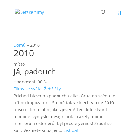
Domů
»
2010
2010
místo
Já, padouch
Hodnocení: 90 %
Filmy ze světa
,
Žebříčky
Příchod hlavního padoucha alias Grua na scénu je
přímo impozantní. Stejně tak v kinech v roce 2010
působil tento film jako zjevení! Ten, kdo stvořil
mimoně, vymyslel design auta, rakety, domu,
interiérů a exteriérů, byl prostě génius! Zrodil se
kult. Vezměte si už jen...
číst dál