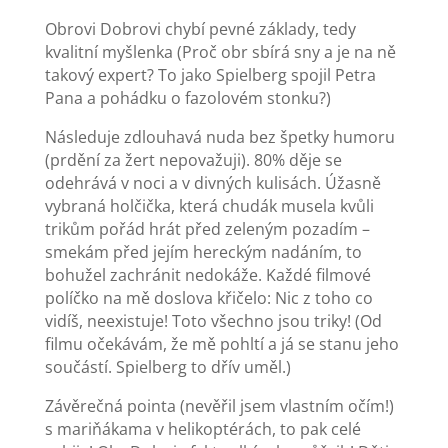
Obrovi Dobrovi chybí pevné základy, tedy
kvalitní myšlenka (Proč obr sbírá sny a je na ně
takový expert? To jako Spielberg spojil Petra
Pana a pohádku o fazolovém stonku?)
Následuje zdlouhavá nuda bez špetky humoru
(prdění za žert nepovažuji). 80% děje se
odehrává v noci a v divných kulisách. Úžasně
vybraná holčička, která chudák musela kvůli
trikům pořád hrát před zeleným pozadím –
smekám před jejím hereckým nadáním, to
bohužel zachránit nedokáže. Každé filmové
políčko na mě doslova křičelo: Nic z toho co
vidíš, neexistuje! Toto všechno jsou triky! (Od
filmu očekávám, že mě pohltí a já se stanu jeho
součástí. Spielberg to dřív uměl.)
Závěrečná pointa (nevěřil jsem vlastním očím!)
s mariňákama v helikoptérách, to pak celé