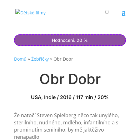
Hodnocení: 20 %
Domů
»
Žebříčky
»
Obr Dobr
Obr Dobr
USA, Indie / 2016 / 117 min / 20%
Že natočí Steven Spielberg něco tak unylého,
sterilního, nudného, mdlého, infantilního a s
prominutím senilního, by mě jaktěživo
nenapadlo.