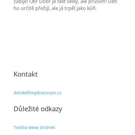
zabije! Obr Dobr je fakt velký, ale průšvih! Děti
ho určitě přežijí, ale já trpěl jako kůň.
Kontakt
detskefilmy@seznam.cz
Důležité odkazy
Tvorba www stránek