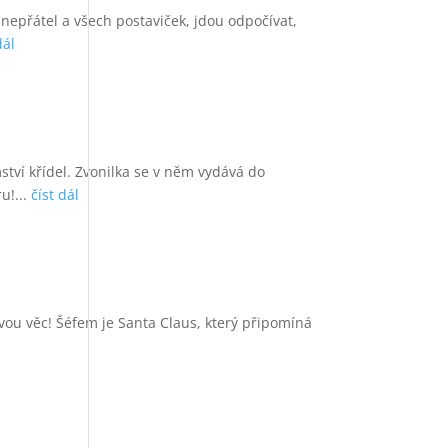
 nepřátel a všech postaviček, jdou odpočívat,
dál
ství křídel. Zvonilka se v něm vydává do
u!...
číst dál
ovou věc! Šéfem je Santa Claus, který připomíná