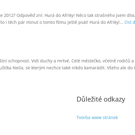
 roce 2012? Odpověď zní: Hurá do Afriky! Něco tak strašného jsem d
íto i těch pár minut o tomto filmu ještě psát! Hurá do Afriky!...
číst 
štní schopnost. Vidí duchy a mrtvé. Celé městečko, včetně rodičů
tíka Neila, se kterým nechce také nikdo kamarádit. Všeho ale do č
Důležité odkazy
Tvorba www stránek