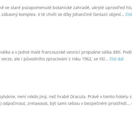
tně ve staré pozapomenuté botanické zahradě, ukryté uprostřed hlu
zábavný komplex. V té chvíli se díky Johančině fantazii objeví...
čís
válka a v jedné malé francouzské vesnici propukne válka dětí. Podl
 verze, ale i původního zpracování z roku 1962, se liší...
číst dál
sylvánie, není nikdo jiný, než hrabě Dracula. Právě v tomto hotelu
.) odpočinout, zrelaxovat, být sami sebou v bezpečném prostředí...