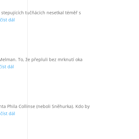
 stepujících tučňácích nesetkal téměř s
.
číst dál
 Melman. To, že přepluli bez mrknutí oka
číst dál
nta Phila Collinse (neboli Sněhurka). Kdo by
.
číst dál