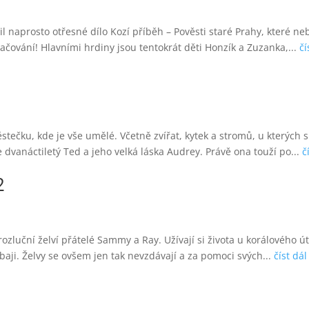
 naprosto otřesné dílo Kozí příběh – Pověsti staré Prahy, které ne
račování! Hlavními hrdiny jsou tentokrát děti Honzík a Zuzanka,...
čí
tečku, kde je vše umělé. Včetně zvířat, kytek a stromů, u kterých 
je dvanáctiletý Ted a jeho velká láska Audrey. Právě ona touží po...
č
2
zluční želví přátelé Sammy a Ray. Užívají si života u korálového út
baji. Želvy se ovšem jen tak nevzdávají a za pomoci svých...
číst dál