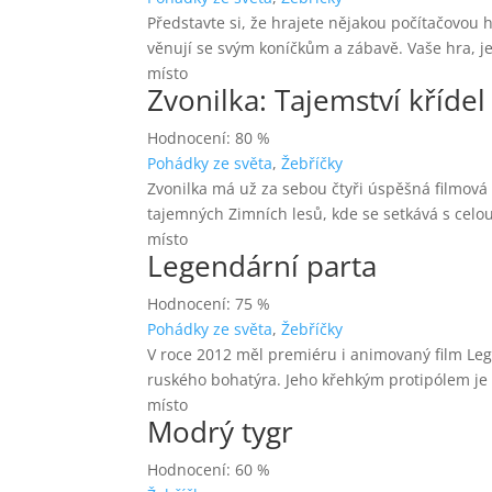
Představte si, že hrajete nějakou počítačovou h
věnují se svým koníčkům a zábavě. Vaše hra, je 
místo
Zvonilka: Tajemství křídel
Hodnocení: 80 %
Pohádky ze světa
,
Žebříčky
Zvonilka má už za sebou čtyři úspěšná filmová 
tajemných Zimních lesů, kde se setkává s celou
místo
Legendární parta
Hodnocení: 75 %
Pohádky ze světa
,
Žebříčky
V roce 2012 měl premiéru i animovaný film Legen
ruského bohatýra. Jeho křehkým protipólem je 
místo
Modrý tygr
Hodnocení: 60 %