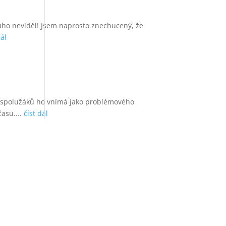
louho neviděl! Jsem naprosto znechucený, že
dál
 a spolužáků ho vnímá jako problémového
asu....
číst dál