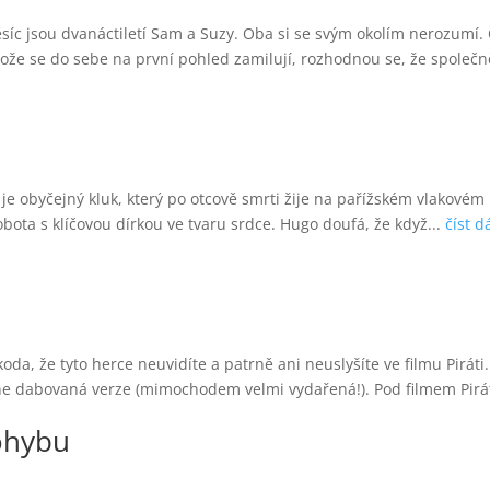
íc jsou dvanáctiletí Sam a Suzy. Oba si se svým okolím nerozumí. O
ože se do sebe na první pohled zamilují, rozhodnou se, že společn
je obyčejný kluk, který po otcově smrti žije na pařížském vlakovém
obota s klíčovou dírkou ve tvaru srdce. Hugo doufá, že když...
číst d
, že tyto herce neuvidíte a patrně ani neuslyšíte ve filmu Piráti
ne dabovaná verze (mimochodem velmi vydařená!). Pod filmem Piráti
ohybu