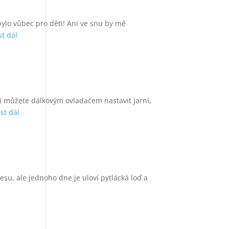
bylo vůbec pro děti! Ani ve snu by mě
st dál
si můžete dálkovým ovladačem nastavit jarní,
íst dál
esu, ale jednoho dne je uloví pytlácká loď a