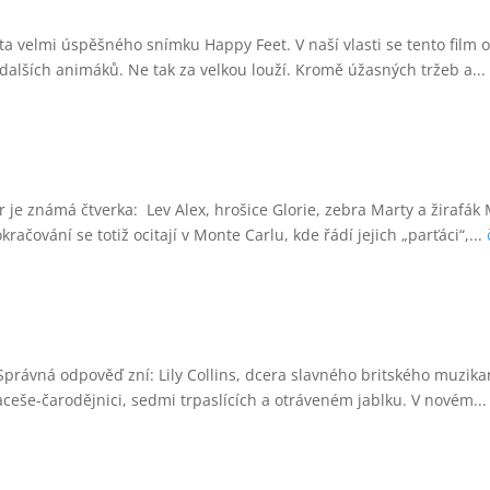
ta velmi úspěšného snímku Happy Feet. V naší vlasti se tento film o
dalších animáků. Ne tak za velkou louží. Kromě úžasných tržeb a..
 je známá čtverka: Lev Alex, hrošice Glorie, zebra Marty a žirafák
ování se totiž ocitají v Monte Carlu, kde řádí jejich „parťáci“,...
 Správná odpověď zní: Lily Collins, dcera slavného britského muzika
ceše-čarodějnici, sedmi trpaslících a otráveném jablku. V novém..