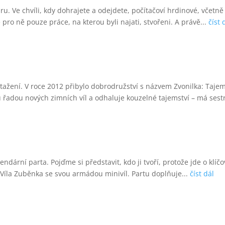
ru. Ve chvíli, kdy dohrajete a odejdete, počítačoví hrdinové, včetně
pro ně pouze práce, na kterou byli najati, stvořeni. A právě...
číst 
tažení. V roce 2012 přibylo dobrodružství s názvem Zvonilka: Tajem
 řadou nových zimních víl a odhaluje kouzelné tajemství – má sestr
dární parta. Pojďme si představit, kdo ji tvoří, protože jde o klíč
Víla Zuběnka se svou armádou minivíl. Partu doplňuje...
číst dál