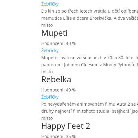
Žebříčky
Do kin se po třech letech vrátila u dětí oblíbe
mamutice Ellie a dcera Broskvička. A dva vačič
místo
Mupeti
Hodnocení: 40 %
Žebříčky
Mupeti slavili největší úspěch v 70. a 80. let
panterem, Johnem Cleesem z Monty Pythonů, 
místo
Rebelka
Hodnocení: 40 %
Žebříčky
Po nevydařeném animovaném filmu Auta 2 se ček
druhý nejhorší film tohoto studia! (Nejhorší j
místo
Happy Feet 2
Hodnocení: 35 %