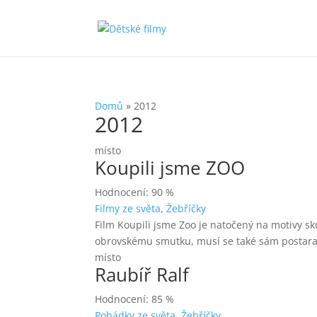
Domů
»
2012
2012
místo
Koupili jsme ZOO
Hodnocení: 90 %
Filmy ze světa
,
Žebříčky
Film Koupili jsme Zoo je natočený na motivy s
obrovskému smutku, musí se také sám postarat
místo
Raubíř Ralf
Hodnocení: 85 %
Pohádky ze světa
,
Žebříčky