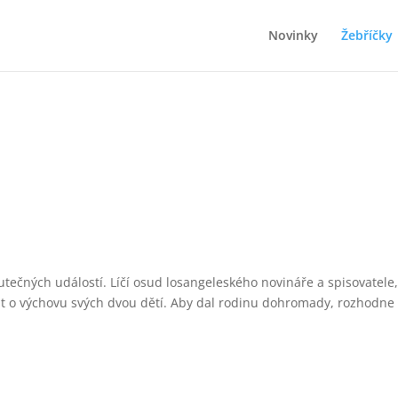
Novinky
Žebříčky
kutečných událostí. Líčí osud losangeleského novináře a spisovatel
 o výchovu svých dvou dětí. Aby dal rodinu dohromady, rozhodne 