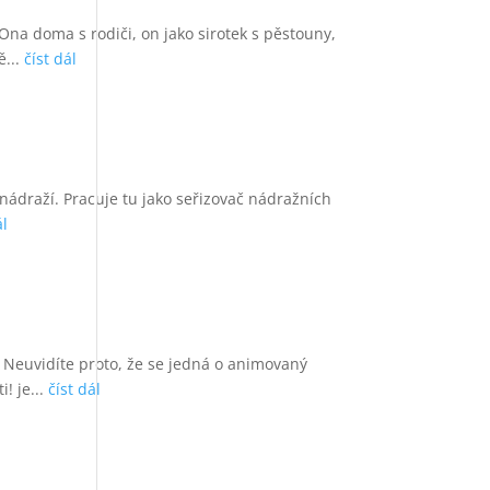
na doma s rodiči, on jako sirotek s pěstouny,
ě...
číst dál
 nádraží. Pracuje tu jako seřizovač nádražních
ál
. Neuvidíte proto, že se jedná o animovaný
! je...
číst dál