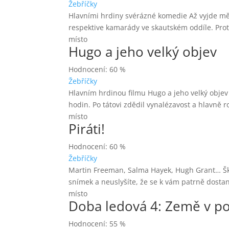
Žebříčky
Hlavními hrdiny svérázné komedie Až vyjde měs
respektive kamarády ve skautském oddíle. Prot
místo
Hugo a jeho velký objev
Hodnocení: 60 %
Žebříčky
Hlavním hrdinou filmu Hugo a jeho velký objev 
hodin. Po tátovi zdědil vynalézavost a hlavně r
místo
Piráti!
Hodnocení: 60 %
Žebříčky
Martin Freeman, Salma Hayek, Hugh Grant… Škoda
snímek a neuslyšíte, že se k vám patrně dosta
místo
Doba ledová 4: Země v p
Hodnocení: 55 %