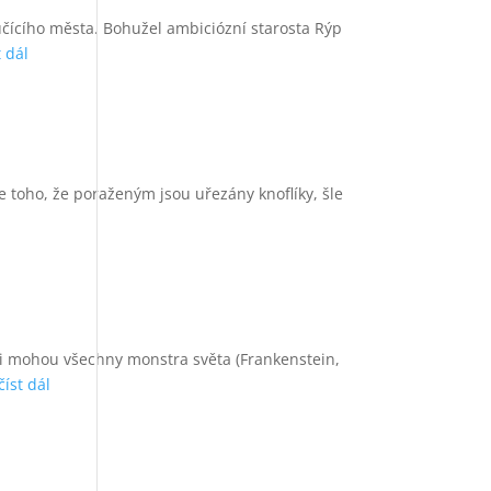
čícího města. Bohužel ambiciózní starosta Rýp
t dál
e toho, že poraženým jsou uřezány knoflíky, šle
 si mohou všechny monstra světa (Frankenstein,
číst dál