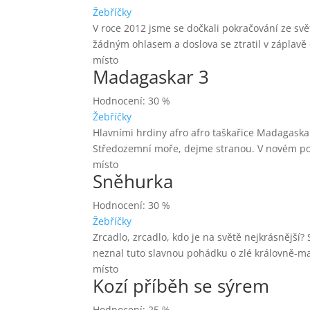
Žebříčky
V roce 2012 jsme se dočkali pokračování ze svě
žádným ohlasem a doslova se ztratil v záplavě 
místo
Madagaskar 3
Hodnocení: 30 %
Žebříčky
Hlavními hrdiny afro afro taškařice Madagaskar
Středozemní moře, dejme stranou. V novém pokrač
místo
Sněhurka
Hodnocení: 30 %
Žebříčky
Zrcadlo, zrcadlo, kdo je na světě nejkrásnější?
neznal tuto slavnou pohádku o zlé královně-ma
místo
Kozí příběh se sýrem
Hodnocení: 25 %