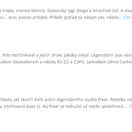
ná trojka: mamut Manny, šavlozubý tygr Diego a lenochod Sid. A vlast
áci… Ano, postav přibývá. Příběh (pořád se někam jde, někdo...
číst
ech. Kdo neúčinkoval v jejich show, jakoby nebyl. Legendární jsou v
Lukem Skywalkerem a roboty R2-D2 a C3PO, zpěvákem Johny Cashem
alo, jak skončí další počin legendárního studia Pixar. Rebelka ned
sou zmiňovaná Auta 2). Na Pixar se bohužel už nejde spolehnout....
č