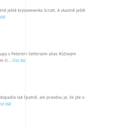
ně ještě krysoveverka Scratt. A vlastně ještě
 dál
ýstupy s Peterem Sellersem alias Růžovým
 či...
číst dál
opadla tak špatně, ale pravdou je, že jde o
íst dál