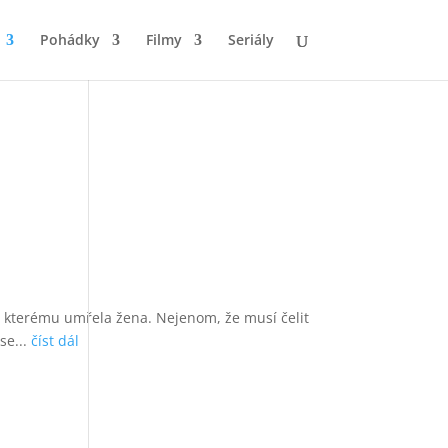
Pohádky
Filmy
Seriály
e, kterému umřela žena. Nejenom, že musí čelit
se...
číst dál