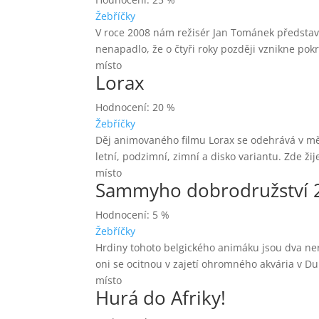
Žebříčky
V roce 2008 nám režisér Jan Tománek představil
nenapadlo, že o čtyři roky později vznikne pok
místo
Lorax
Hodnocení: 20 %
Žebříčky
Děj animovaného filmu Lorax se odehrává v měs
letní, podzimní, zimní a disko variantu. Zde ži
místo
Sammyho dobrodružství 
Hodnocení: 5 %
Žebříčky
Hrdiny tohoto belgického animáku jsou dva nero
oni se ocitnou v zajetí ohromného akvária v Du
místo
Hurá do Afriky!