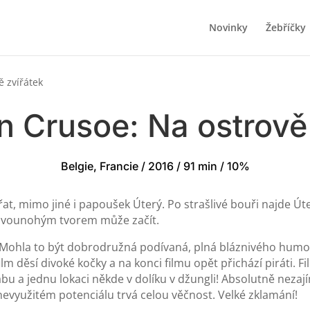
Novinky
Žebříčky
 zvířátek
n Crusoe: Na ostrově 
Belgie, Francie / 2016 / 91 min / 10%
řat, mimo jiné i papoušek Úterý. Po strašlivé bouři najde Ú
 dvounohým tvorem může začít.
. Mohla to být dobrodružná podívaná, plná bláznivého humo
 film děsí divoké kočky a na konci filmu opět přichází piráti.
bu a jednu lokaci někde v dolíku v džungli! Absolutně neza
nevyužitém potenciálu trvá celou věčnost. Velké zklamání!