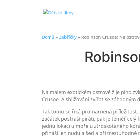
Domů
»
Žebříčky
»
Robinson Crusoe: Na ostrově
Robinso
Na malém exotickém ostrově žije plno zví
Crusoe. A sbližování zvířat se záhadným
Tak tomu se říká promarněná příležitost
začátek postraší piráti, pak je téměř celý
jednu lokaci u moře u ztroskotaného korá
přináší jen nudu a šeď a při trestuhodně 