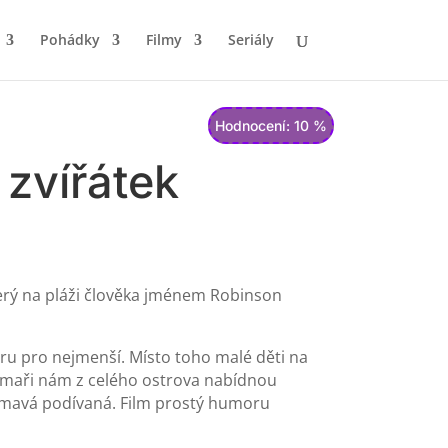
Pohádky
Filmy
Seriály
Hodnocení: 10 %
zvířátek
terý na pláži člověka jménem Robinson
ru pro nejmenší. Místo toho malé děti na
 Filmaři nám z celého ostrova nabídnou
jímavá podívaná. Film prostý humoru