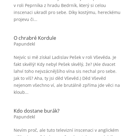
v roli Peprníka z hradu Bedrník, který si celou
inscenaci ukradl pro sebe. Díky kostýmu, hereckému
projevu či...
O chrabré Kordule
Papundekl
Nejvíc si mě získal Ladislav Pešek v roli Vševěda. Je
fakt skvělý! Kdy nebyl Pešek skvělý, že? (Ale dvacet
lahví toho nejvzácnějšího vína sis nechal pro sebe.
Jak to víš? Aha, ty jsi děd Vševěd.) Děd Vševěd
nejenom všechno ví, ale brutálně zpříma jde věci na
kloub...
Kdo dostane burák?
Papundekl
Nevím proč, ale tuto televizní inscenaci v anglickém