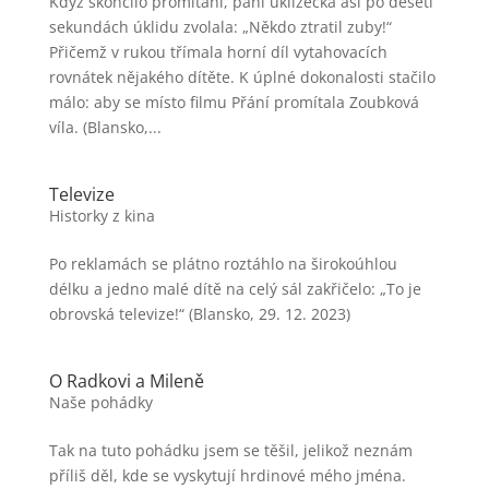
Když skončilo promítání, paní uklízečka asi po deseti
sekundách úklidu zvolala: „Někdo ztratil zuby!“
Přičemž v rukou třímala horní díl vytahovacích
rovnátek nějakého dítěte. K úplné dokonalosti stačilo
málo: aby se místo filmu Přání promítala Zoubková
víla. (Blansko,...
Televize
Historky z kina
Po reklamách se plátno roztáhlo na širokoúhlou
délku a jedno malé dítě na celý sál zakřičelo: „To je
obrovská televize!“ (Blansko, 29. 12. 2023)
O Radkovi a Mileně
Naše pohádky
Tak na tuto pohádku jsem se těšil, jelikož neznám
příliš děl, kde se vyskytují hrdinové mého jména.