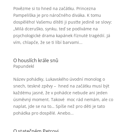
Povězme si to hned na začátku. Princezna
Pampeliška je pro náročného diváka. K tomu
dospělého! Vašemu dítěti ji pusťte jedině se slovy:
„Milá dceruško, synku, teď se podíváme na
psychologické drama kapánek říznuté tragédií. Já
vím, chlapče, že se ti líbí barvami...
O houslích krále snů
Papundekl
Název pohádky, Lukavského úvodní monolog o
snech, teskné zpěvy – hned na začátku musí být
každému jasné, že v pohádce nebude ani jeden
úsměvný moment. Takové moc rád nemám, ale co
naplat, jde se na to… Spíše než pro děti je tato
pohádka pro dospělé. Anebo...
O statečném Petrovi