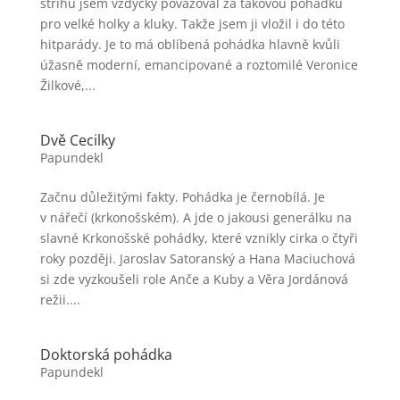
střihu jsem vždycky považoval za takovou pohádku
pro velké holky a kluky. Takže jsem ji vložil i do této
hitparády. Je to má oblíbená pohádka hlavně kvůli
úžasně moderní, emancipované a roztomilé Veronice
Žilkové,...
Dvě Cecilky
Papundekl
Začnu důležitými fakty. Pohádka je černobílá. Je
v nářečí (krkonošském). A jde o jakousi generálku na
slavné Krkonošské pohádky, které vznikly cirka o čtyři
roky později. Jaroslav Satoranský a Hana Maciuchová
si zde vyzkoušeli role Anče a Kuby a Věra Jordánová
režii....
Doktorská pohádka
Papundekl