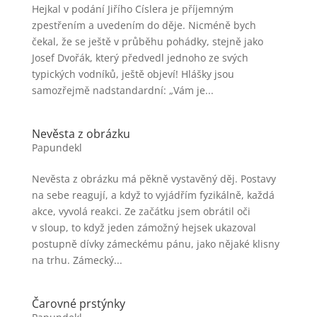
Hejkal v podání Jiřího Císlera je příjemným
zpestřením a uvedením do děje. Nicméně bych
čekal, že se ještě v průběhu pohádky, stejně jako
Josef Dvořák, který předvedl jednoho ze svých
typických vodníků, ještě objeví! Hlášky jsou
samozřejmě nadstandardní: „Vám je...
Nevěsta z obrázku
Papundekl
Nevěsta z obrázku má pěkně vystavěný děj. Postavy
na sebe reagují, a když to vyjádřím fyzikálně, každá
akce, vyvolá reakci. Ze začátku jsem obrátil oči
v sloup, to když jeden zámožný hejsek ukazoval
postupně dívky zámeckému pánu, jako nějaké klisny
na trhu. Zámecký...
Čarovné prstýnky