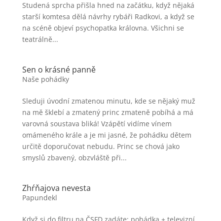
Studená sprcha přišla hned na začátku, když nějaká
starší komtesa dělá návrhy rybáři Radkovi, a když se
na scéně objeví psychopatka královna. Všichni se
teatrálně...
Sen o krásné panně
Naše pohádky
Sleduji úvodní zmatenou minutu, kde se nějaký muž
na mě šklebí a zmatený princ zmateně pobíhá a má
varovná soustava bliká! Vzápětí vidíme vínem
omámeného krále a je mi jasné, že pohádku dětem
určitě doporučovat nebudu. Princ se chová jako
smyslů zbavený, obzvláště při...
Zhŕňajova nevesta
Papundekl
Když si do filtru na ČSFD zadáte: pohádka + televizní