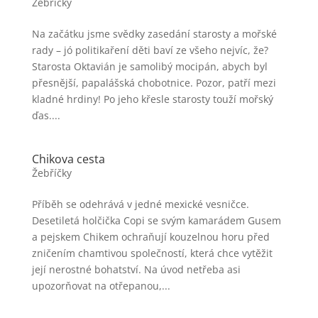
Žebříčky
Na začátku jsme svědky zasedání starosty a mořské
rady – jó politikaření děti baví ze všeho nejvíc, že?
Starosta Oktavián je samolibý mocipán, abych byl
přesnější, papalášská chobotnice. Pozor, patří mezi
kladné hrdiny! Po jeho křesle starosty touží mořský
ďas....
Chikova cesta
Žebříčky
Příběh se odehrává v jedné mexické vesničce.
Desetiletá holčička Copi se svým kamarádem Gusem
a pejskem Chikem ochraňují kouzelnou horu před
zničením chamtivou společností, která chce vytěžit
její nerostné bohatství. Na úvod netřeba asi
upozorňovat na otřepanou,...