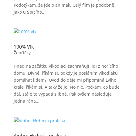
Podotýkám, že jde o animák. Celý film je podobně
jako u Spícího...
100% Vlk
Žebříčky
Hned na začátku vlkodlaci zachraňují lidi z hořícího
domu. Divné, říkám si, odkdy je posláním vlkodlaků
pomáhat lidem?! Úvod do děje mi připomíná Lvího
krále, říkám si. A taky že jo! No nic. Počkám, co bude
dál, stále to vypadá slibně. Pak ovšem následuje
jedna rána...
Ainbo: Hrdinka pralesa