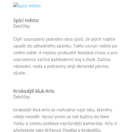
Spící město
Žebříčky
Čtyři sourozenci jednoho rána zjistí, že jejich rodiče
upadli do záhadného spánku. Takto usnuli rodiče po
celém světě. A nejdou probudit! Nastává chaos a pro
sourozence začíná každodenní boj o život. Začíná
rabování, voda a potraviny stojí obrovské peníze,
všude...
Krokodýlí kluk Arlo
Žebříčky
Krokodýlí kluk Arlo se rozhodne najít tátu, kterého
nikdy neviděl. Vyrazí proto ze své bažiny do New
Yorku a cestou potkává nejrůznější kamarády. Arla si
představte jako křížence člověka a krokodýla.