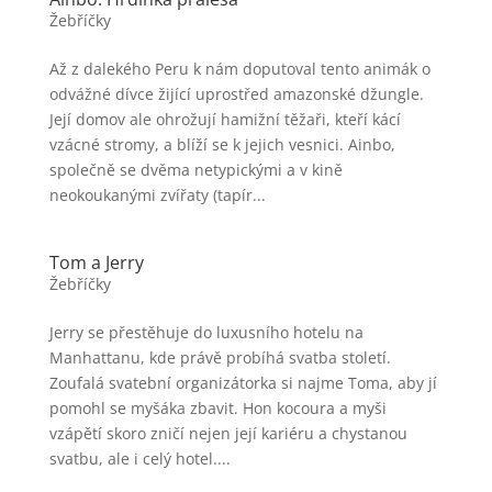
Žebříčky
Až z dalekého Peru k nám doputoval tento animák o
odvážné dívce žijící uprostřed amazonské džungle.
Její domov ale ohrožují hamižní těžaři, kteří kácí
vzácné stromy, a blíží se k jejich vesnici. Ainbo,
společně se dvěma netypickými a v kině
neokoukanými zvířaty (tapír...
Tom a Jerry
Žebříčky
Jerry se přestěhuje do luxusního hotelu na
Manhattanu, kde právě probíhá svatba století.
Zoufalá svatební organizátorka si najme Toma, aby jí
pomohl se myšáka zbavit. Hon kocoura a myši
vzápětí skoro zničí nejen její kariéru a chystanou
svatbu, ale i celý hotel....