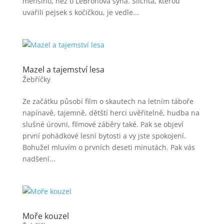
menšího, než o LeBronova syna. Šlichta, kterou
uvařili pejsek s kočičkou, je vedle...
Mazel a tajemství lesa
Žebříčky
Ze začátku působí film o skautech na letním táboře
napínavě, tajemně, dětští herci uvěřitelně, hudba na
slušné úrovni, filmové záběry také. Pak se objeví
první pohádkové lesní bytosti a vy jste spokojení.
Bohužel mluvím o prvních deseti minutách. Pak vás
nadšení...
Moře kouzel