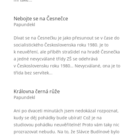
Nebojte se na Česnečce
Papundekl
Dívat se na Česnečku je jako přesunout se v čase do
socialistického Československa roku 1980. Je to
k neuvěření, ale příběh strašidel na hradě Česnečka
a jedné nevycválané třídy ZŠ se odehrává
v Československu roku 1980… Nevycválané, ona je to
třída bez servítek...
Královna černá růže
Papundekl
Ani po dvaceti minutách jsem nedokázal rozpoznat,
kudy se děj pohádky bude ubírat! Což je na
studiovou pohádku neuvěřitelné! Proto vám taky nic
prozrazovat nebudu. Na to, že Slávce Budínové bylo