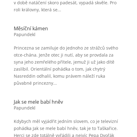
v době natáčení skoro padesát, vypadá skvěle. Pro
roli královny, která se...
Měsíční kámen
Papundekl
Princezna se zamiluje do jednoho ze strážců svého
otce-chána. Jenže otec ji nutí, aby se provdala za
syna jeho zemřelého přítele, jemuž ji už jako dítě
zaslíbil. Orientální pohádka o tom, jak chytrý
Nasreddin odhalil, komu právem náleží ruka
půvabné princezny...
Jak se mele babí hněv
Papundekl
Kdybych měl vyjádřit jedním slovem, co je televizní
pohádka Jak se mele babí hněv, tak je to Taškařice.
Herci se zde totálně vyřádili a nejvíc Pepa Dvořák