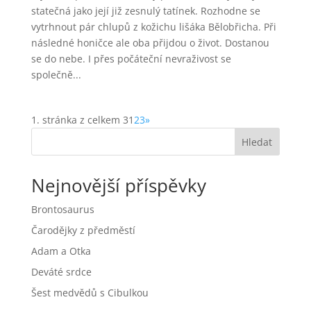
statečná jako její již zesnulý tatínek. Rozhodne se
vytrhnout pár chlupů z kožichu lišáka Bělobřicha. Při
následné honičce ale oba přijdou o život. Dostanou
se do nebe. I přes počáteční nevraživost se
společně...
1. stránka z celkem 3
1
2
3
»
Hledat
Nejnovější příspěvky
Brontosaurus
Čarodějky z předměstí
Adam a Otka
Deváté srdce
Šest medvědů s Cibulkou