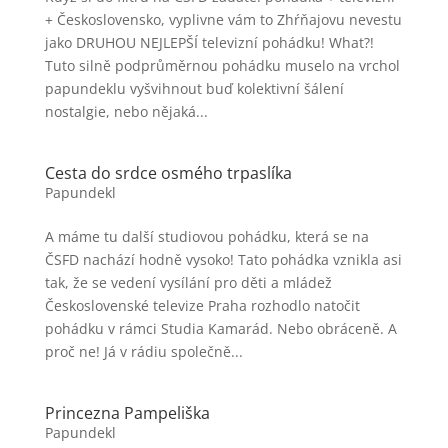
+ Československo, vyplivne vám to Zhŕňajovu nevestu
jako DRUHOU NEJLEPŠÍ televizní pohádku! What?!
Tuto silně podprůměrnou pohádku muselo na vrchol
papundeklu vyšvihnout buď kolektivní šálení
nostalgie, nebo nějaká...
Cesta do srdce osmého trpaslíka
Papundekl
A máme tu další studiovou pohádku, která se na
ČSFD nachází hodně vysoko! Tato pohádka vznikla asi
tak, že se vedení vysílání pro děti a mládež
Československé televize Praha rozhodlo natočit
pohádku v rámci Studia Kamarád. Nebo obráceně. A
proč ne! Já v rádiu společně...
Princezna Pampeliška
Papundekl