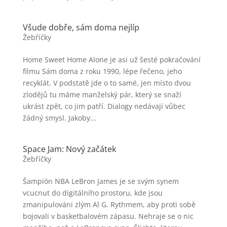
Všude dobře, sám doma nejlíp
Žebříčky
Home Sweet Home Alone je asi už šesté pokračování
filmu Sám doma z roku 1990, lépe řečeno, jeho
recyklát. V podstatě jde o to samé, jen místo dvou
zlodějů tu máme manželský pár, který se snaží
ukrást zpět, co jim patří. Dialogy nedávají vůbec
žádný smysl. Jakoby...
Space Jam: Nový začátek
Žebříčky
Šampión NBA LeBron James je se svým synem
vcucnut do digitálního prostoru, kde jsou
zmanipulováni zlým Al G. Rythmem, aby proti sobě
bojovali v basketbalovém zápasu. Nehraje se o nic