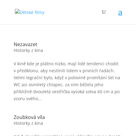
Nezavazet
Historky z kina
V kině kde je plátno nízko, mají lidé tendenci chodit
v předklonu, aby nestínili lidem v prvních řadách.
Velmi legrační bylo, když v polovině promítání šel na
WC asi osmiletý chlapec, za ním běžela jeho
přibližně dvouletá sestřička vysoká sotva 60 cm a po
vzoru svého...
Zoubková víla
Historky z kina