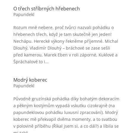
O třech stříbrných hřebenech
Papundekl
Rozum mně nebere, proč tvůrci nazvali pohádku o
hřebenech třech, když je tam skutečně jen jeden!
Nechápu. Herecké výkony řekněme příjemné. Michal
Dlouhý, Vladimír Dlouhý – bráchové se zase sešli
před kamerou, Marek Eben v roli záporné, Kuklové a
Špráchalové to i...
Modrý koberec
Papundekl
Původně gruzínská pohádka díky bohatým dekoracím
a pěkným kostýmům vypadá vskutku cizokrajně (na
papundeklovou pohádku luxusní zpracování). Modrý
koberec mě překvapil dvěma momenty, a to svatbou
v polovině příběhu (Říkal jsem si, a co dál?) a líbila se
mi také...