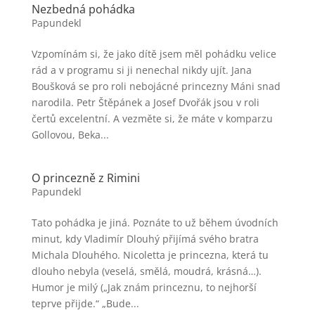
Nezbedná pohádka
Papundekl
Vzpomínám si, že jako dítě jsem měl pohádku velice
rád a v programu si ji nenechal nikdy ujít. Jana
Boušková se pro roli nebojácné princezny Máni snad
narodila. Petr Štěpánek a Josef Dvořák jsou v roli
čertů excelentní. A vezměte si, že máte v komparzu
Gollovou, Beka...
O princezně z Rimini
Papundekl
Tato pohádka je jiná. Poznáte to už během úvodních
minut, kdy Vladimír Dlouhý přijímá svého bratra
Michala Dlouhého. Nicoletta je princezna, která tu
dlouho nebyla (veselá, smělá, moudrá, krásná…).
Humor je milý („Jak znám princeznu, to nejhorší
teprve přijde.“ „Bude...