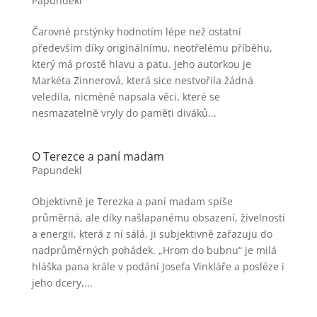
Papundekl
Čarovné prstýnky hodnotím lépe než ostatní
především díky originálnímu, neotřelému příběhu,
který má prostě hlavu a patu. Jeho autorkou je
Markéta Zinnerová, která sice nestvořila žádná
veledíla, nicméně napsala věci, které se
nesmazatelně vryly do paměti diváků...
O Terezce a paní madam
Papundekl
Objektivně je Terezka a paní madam spíše
průměrná, ale díky našlapanému obsazení, živelnosti
a energii, která z ní sálá, ji subjektivně zařazuju do
nadprůměrných pohádek. „Hrom do bubnu“ je milá
hláška pana krále v podání Josefa Vinkláře a posléze i
jeho dcery,...