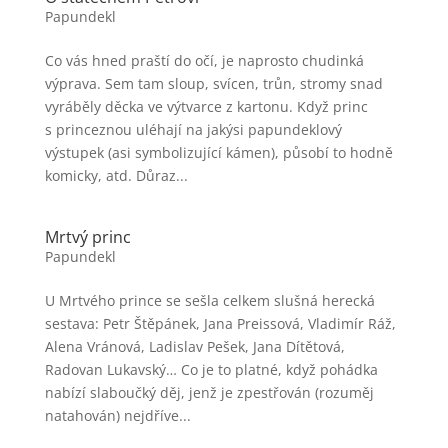
Papundekl
Co vás hned praští do očí, je naprosto chudinká
výprava. Sem tam sloup, svícen, trůn, stromy snad
vyráběly děcka ve výtvarce z kartonu. Když princ
s princeznou uléhají na jakýsi papundeklový
výstupek (asi symbolizující kámen), působí to hodně
komicky, atd. Důraz...
Mrtvý princ
Papundekl
U Mrtvého prince se sešla celkem slušná herecká
sestava: Petr Štěpánek, Jana Preissová, Vladimír Ráž,
Alena Vránová, Ladislav Pešek, Jana Dítětová,
Radovan Lukavský… Co je to platné, když pohádka
nabízí slaboučký děj, jenž je zpestřován (rozuměj
natahován) nejdříve...