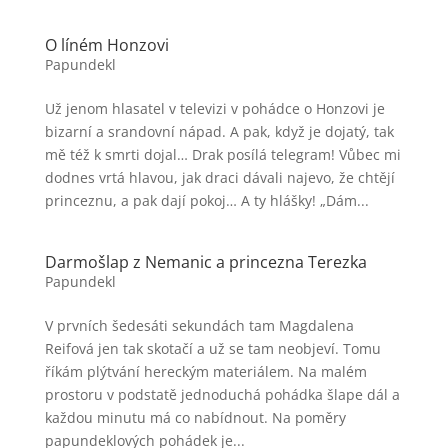
O líném Honzovi
Papundekl
Už jenom hlasatel v televizi v pohádce o Honzovi je
bizarní a srandovní nápad. A pak, když je dojatý, tak
mě též k smrti dojal… Drak posílá telegram! Vůbec mi
dodnes vrtá hlavou, jak draci dávali najevo, že chtějí
princeznu, a pak dají pokoj… A ty hlášky! „Dám...
Darmošlap z Nemanic a princezna Terezka
Papundekl
V prvních šedesáti sekundách tam Magdalena
Reifová jen tak skotačí a už se tam neobjeví. Tomu
říkám plýtvání hereckým materiálem. Na malém
prostoru v podstatě jednoduchá pohádka šlape dál a
každou minutu má co nabídnout. Na poměry
papundeklových pohádek je...