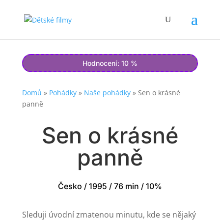
Hodnocení: 10 %
Domů
»
Pohádky
»
Naše pohádky
»
Sen o krásné
panně
Sen o krásné
panně
Česko / 1995 / 76 min / 10%
Sleduji úvodní zmatenou minutu, kde se nějaký