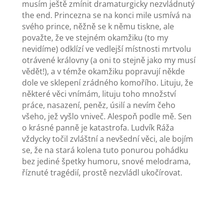
musím ještě zmínit dramaturgicky nezvládnutý
the end. Princezna se na konci mile usmívá na
svého prince, něžně se k němu tiskne, ale
považte, že ve stejném okamžiku (to my
nevidíme) odklízí ve vedlejší místnosti mrtvolu
otrávené královny (a oni to stejně jako my musí
vědět!), a v témže okamžiku popravují někde
dole ve sklepení zrádného komořího. Lituju, že
některé věci vnímám, lituju toho množství
práce, nasazení, peněz, úsilí a nevím čeho
všeho, jež vyšlo vniveč. Alespoň podle mě. Sen
o krásné panně je katastrofa. Ludvík Ráža
vždycky točil zvláštní a nevšední věci, ale bojím
se, že na stará kolena tuto ponurou pohádku
bez jediné špetky humoru, snové melodrama,
říznuté tragédií, prostě nezvládl ukočírovat.