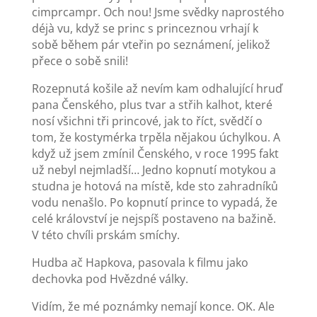
cimprcampr. Och nou! Jsme svědky naprostého
déjà vu, když se princ s princeznou vrhají k
sobě během pár vteřin po seznámení, jelikož
přece o sobě snili!
Rozepnutá košile až nevím kam odhalující hruď
pana Čenského, plus tvar a střih kalhot, které
nosí všichni tři princové, jak to říct, svědčí o
tom, že kostymérka trpěla nějakou úchylkou. A
když už jsem zmínil Čenského, v roce 1995 fakt
už nebyl nejmladší… Jedno kopnutí motykou a
studna je hotová na místě, kde sto zahradníků
vodu nenašlo. Po kopnutí prince to vypadá, že
celé království je nejspíš postaveno na bažině.
V této chvíli prskám smíchy.
Hudba ač Hapkova, pasovala k filmu jako
dechovka pod Hvězdné války.
Vidím, že mé poznámky nemají konce. OK. Ale