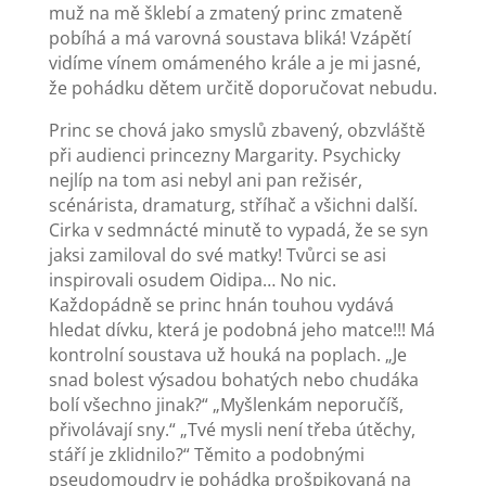
muž na mě šklebí a zmatený princ zmateně
pobíhá a má varovná soustava bliká! Vzápětí
vidíme vínem omámeného krále a je mi jasné,
že pohádku dětem určitě doporučovat nebudu.
Princ se chová jako smyslů zbavený, obzvláště
při audienci princezny Margarity. Psychicky
nejlíp na tom asi nebyl ani pan režisér,
scénárista, dramaturg, stříhač a všichni další.
Cirka v sedmnácté minutě to vypadá, že se syn
jaksi zamiloval do své matky! Tvůrci se asi
inspirovali osudem Oidipa… No nic.
Každopádně se princ hnán touhou vydává
hledat dívku, která je podobná jeho matce!!! Má
kontrolní soustava už houká na poplach. „Je
snad bolest výsadou bohatých nebo chudáka
bolí všechno jinak?“ „Myšlenkám neporučíš,
přivolávají sny.“ „Tvé mysli není třeba útěchy,
stáří je zklidnilo?“ Těmito a podobnými
pseudomoudry je pohádka prošpikovaná na