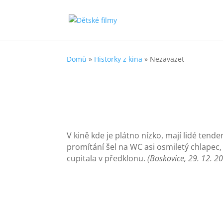
Domů
»
Historky z kina
»
Nezavazet
V kině kde je plátno nízko, mají lidé tende
promítání šel na WC asi osmiletý chlapec,
cupitala v předklonu.
(Boskovice, 29. 12. 2