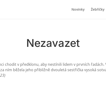
Novinky
Žebříčky
Nezavazet
nci chodit v předklonu, aby nestínili lidem v prvních řadách.
 za ním běžela jeho přibližně dvouletá sestřička vysoká sot
023)