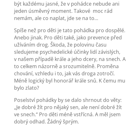
být každému jasné, že v pohádce nebude ani
jeden úsměvný moment. Takové moc rád
nemám, ale co naplat, jde se na to…
Spíše než pro děti je tato pohádka pro dospělé.
Anebo jinak. Pro děti také, jako prevence před
užíváním drog. Škoda, že polovinu času
sledujeme psychedelické účinky lidí závislých,
v našem případě krále a jeho dcery, na snech. A
to celkem názorně a srozumitelně. Proměna
chování, vzhledu i to, jak vás droga zotročí.
Méně logický byl honorář krále snů. K čemu mu
bylo zlato?
Poselství pohádky by se dalo shrnout do věty:
„Je dobré žít pro nějaký sen, ale není dobré žít
ve snech.“ Pro děti méně vstřícná. A měl jsem
dobrý odhad. Žádný šprým.