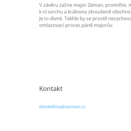
V závěru začne major Zeman, promiňte, ma
k ní svrchu a královna zkroušeně všechno 
Je to divné. Takhle by se prostě nezachov
omlazovací proces páně majorův.
Kontakt
detskefilmy@seznam.cz