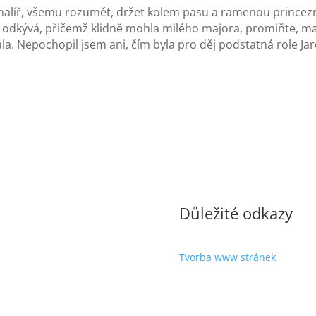
líř, všemu rozumět, držet kolem pasu a ramenou princeznu,
odkývá, přičemž klidně mohla milého majora, promiňte, malíř
ala. Nepochopil jsem ani, čím byla pro děj podstatná role J
Důležité odkazy
Tvorba www stránek