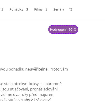
Pohádky
Filmy
Seriály
Hodnocení: 50 %
iovou pohádku neuvěřitelné! Proto vám
 se stala otrokyní krásy, se náramně
emi jsou utlačováni, pronásledováni,
e vidíme dva roky před majorem
ákoutí a vztahy v království.