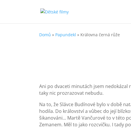
Domů
»
Papundekl
»
Královna černá růže
Ani po dvaceti minutách jsem nedokázal 
taky nic prozrazovat nebudu.
Na to, že Slávce Budínové bylo v době nat
hodila. Do království a vůbec do její blízko
šikanováni… Martě Vančurové to v této po
Zemanem. Měl to jako rozcvičku. I tady p