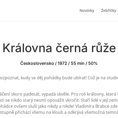
Novinky
Žebříčky
Královna černá růže
Československo / 1972 / 55 min / 50%
rozpoznat, kudy se děj pohádky bude ubírat! Což je na stud
áčení skoro padesát, vypadá skvěle. Pro roli královny, která
sti se nikdo starý nesmí opovážit vkročit. Staří lidé v její z
hádce ovšem sluší jako nikdy a nikde! Vladimíra Brabce zd
ostupně přichází všemu na kloub a odkrývá všemožná temná z