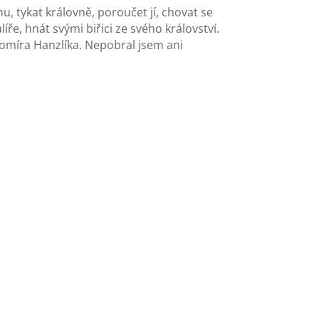
 tykat královně, poroučet jí, chovat se
e, hnát svými biřici ze svého království.
aromíra Hanzlíka. Nepobral jsem ani