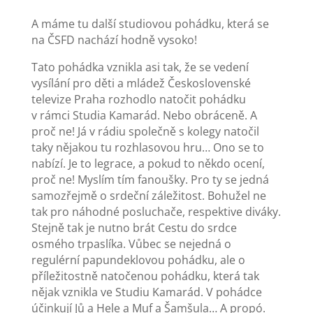
A máme tu další studiovou pohádku, která se
na ČSFD nachází hodně vysoko!
Tato pohádka vznikla asi tak, že se vedení
vysílání pro děti a mládež Československé
televize Praha rozhodlo natočit pohádku
v rámci Studia Kamarád. Nebo obráceně. A
proč ne! Já v rádiu společně s kolegy natočil
taky nějakou tu rozhlasovou hru… Ono se to
nabízí. Je to legrace, a pokud to někdo ocení,
proč ne! Myslím tím fanoušky. Pro ty se jedná
samozřejmě o srdeční záležitost. Bohužel ne
tak pro náhodné posluchače, respektive diváky.
Stejně tak je nutno brát Cestu do srdce
osmého trpaslíka. Vůbec se nejedná o
regulérní papundeklovou pohádku, ale o
příležitostně natočenou pohádku, která tak
nějak vznikla ve Studiu Kamarád. V pohádce
účinkují Jů a Hele a Muf a Šamšula… A propó.