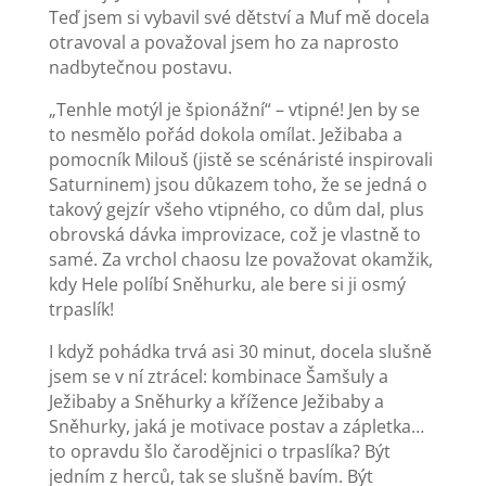
Teď jsem si vybavil své dětství a Muf mě docela
otravoval a považoval jsem ho za naprosto
nadbytečnou postavu.
„Tenhle motýl je špionážní“ – vtipné! Jen by se
to nesmělo pořád dokola omílat. Ježibaba a
pomocník Milouš (jistě se scénáristé inspirovali
Saturninem) jsou důkazem toho, že se jedná o
takový gejzír všeho vtipného, co dům dal, plus
obrovská dávka improvizace, což je vlastně to
samé. Za vrchol chaosu lze považovat okamžik,
kdy Hele políbí Sněhurku, ale bere si ji osmý
trpaslík!
I když pohádka trvá asi 30 minut, docela slušně
jsem se v ní ztrácel: kombinace Šamšuly a
Ježibaby a Sněhurky a křížence Ježibaby a
Sněhurky, jaká je motivace postav a zápletka…
to opravdu šlo čarodějnici o trpaslíka? Být
jedním z herců, tak se slušně bavím. Být