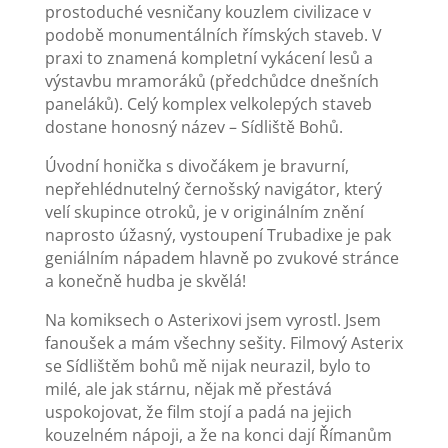
prostoduché vesničany kouzlem civilizace v
podobě monumentálních římských staveb. V
praxi to znamená kompletní vykácení lesů a
výstavbu mramoráků (předchůdce dnešních
paneláků). Celý komplex velkolepých staveb
dostane honosný název – Sídliště Bohů.
Úvodní honička s divočákem je bravurní,
nepřehlédnutelný černošský navigátor, který
velí skupince otroků, je v originálním znění
naprosto úžasný, vystoupení Trubadixe je pak
geniálním nápadem hlavně po zvukové stránce
a konečně hudba je skvělá!
Na komiksech o Asterixovi jsem vyrostl. Jsem
fanoušek a mám všechny sešity. Filmový Asterix
se Sídlištěm bohů mě nijak neurazil, bylo to
milé, ale jak stárnu, nějak mě přestává
uspokojovat, že film stojí a padá na jejich
kouzelném nápoji, a že na konci dají Římanům