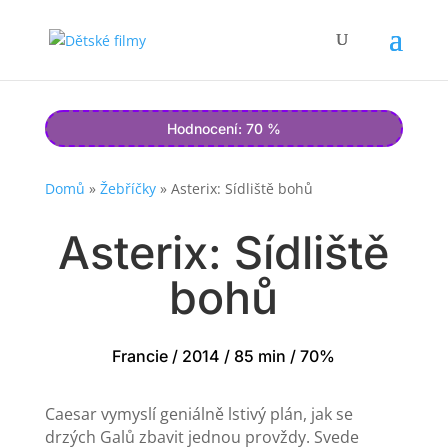
Hodnocení: 70 %
Domů
»
Žebříčky
»
Asterix: Sídliště bohů
Asterix: Sídliště
bohů
Francie / 2014 / 85 min / 70%
Caesar vymyslí geniálně lstivý plán, jak se
drzých Galů zbavit jednou provždy. Svede