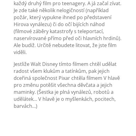
každý druhý film pro teenagery. A já začal zívat.
Je zde také několik nelogičností (například
požár, který vypukne ihned po představení
Hirova vynálezu) či do očí bijících náhod
(filmové záběry katastrofy s teleportací,
naservírované přímo před oči hlavních hrdinů).
Ale budiž. Určitě nebudete litovat, že jste film
viděli.
Jestliže Walt Disney tímto filmem chtěl udělat
radost všem klukům a tatínkům, pak jejich
dceřiná společnost Pixar chtěla filmem V hlavě
pro změnu potěšit všechna děvčata a jejich
maminky. (Šestka je plná vynálezů, robotů a
udělátek… V hlavě je o myšlenkách, pocitech,
barvách…)