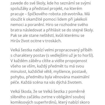
zavede do své školy, kde ho seznámí se svými
spolužáky a představí projekt, na kterém
pracuje – špičkového robota zdravotníka. Má
sloužit k okamžité pomoci lidem při jakékoli
nemoci a poranění. Hiro se rozhodne svého
bratra následovat a přihlásit se do stejné školy.
Pak se ale stane neštěstí, kvůli kterému se
Hirův život ocitne v troskách.
Velká šestka nabízí velmi propracovaný příběh
s charaktery postav (s vedlejšími už je to horší).
V každém záběru cítíte a vidíte propojenost
všeho se vším, každý předmět tu má svou
minulost, každičké větě, myšlence, postavě,
pohybu, předmětu byla věnována maximální
péče. Každá scéna na vás dýchá životem.
Velká škoda, že se Velká šestka z poměrně
slibného začátku zvrtne v obligátní souboj
komiksových superhrdinů, který nabízí skoro