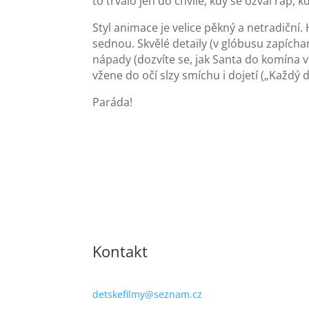
to trvalo jen do chvíle, kdy se ozval rap,
Styl animace je velice pěkný a netradičn
sednou. Skvělé detaily (v glóbusu zapíchan
nápady (dozvíte se, jak Santa do komína v
vžene do očí slzy smíchu i dojetí („Každý d
Paráda!
Kontakt
detskefilmy@seznam.cz