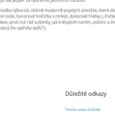
 když dal Jesper za vyučenou jednomu frackovi.
í. Hudba výborná, včetně moderně pojatých písniček, které d
é nože, hororová holčička s mrkví), dokonalé hlášky („Počkej,
leze, proč má rád sušenky, jak k létajícím saním, sobům a č
obrý čin vykřeše další.“).
Důležité odkazy
Tvorba www stránek