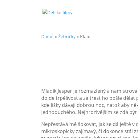
Domů
»
Žebříčky
»
Klaus
Mladík Jesper je rozmazlený a namistrovaný
dojde trpělivost a za trest ho pošle děl
kde lišky dávají dobrou noc, natož aby ně
jednoduchého. Nejhrozivějším se zdá být 
Nepřestává mě šokovat, jak se dá ještě v 
mikroskopicky zajímavý, či dokonce stál z