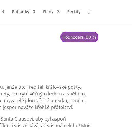
Pohádky
Filmy
Seriály
Hodnocení: 90 %
 Jenže otci, řediteli královské pošty,
planety, pokryté věčným ledem a sněhem,
o obyvatelé jdou věčně po krku, není nic
 Jesper naváže křehké přátelství.
 Santa Clausovi, aby byl aspoň
íčku si vás získává, až vás má celého! Mně