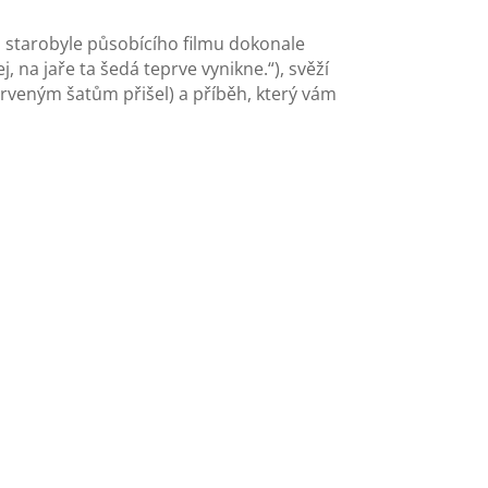
o starobyle působícího filmu dokonale
 na jaře ta šedá teprve vynikne.“), svěží
erveným šatům přišel) a příběh, který vám