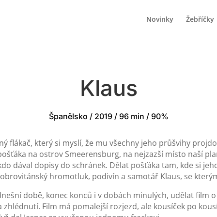
Novinky
Žebříčky
Klaus
Španělsko / 2019 / 96 min / 90%
 flákač, který si myslí, že mu všechny jeho průšvihy projdou.
at pošťáka na ostrov Smeerensburg, na nejzazší místo naší 
kdo dával dopisy do schránek. Dělat pošťáka tam, kde si jeh
obrovitánský hromotluk, podivín a samotář Klaus, se kterým
dnešní době, konec konců i v dobách minulých, udělat film o
a zhlédnutí. Film má pomalejší rozjezd, ale kousíček po kous