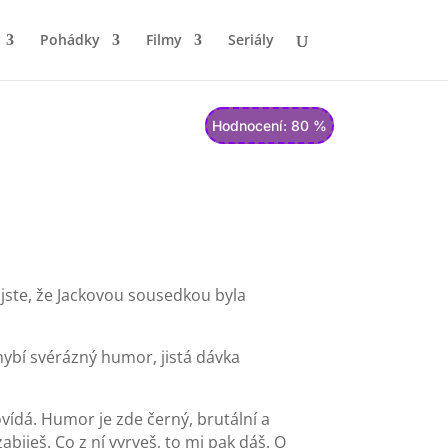
Pohádky
Filmy
Seriály
Hodnocení: 80 %
 jste, že Jackovou sousedkou byla
ybí svérázný humor, jistá dávka
ovídá. Humor je zde černý, brutální a
biješ. Co z ní vyrveš, to mi pak dáš. O