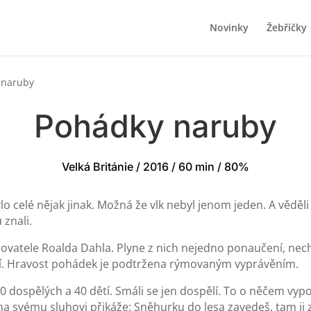
Novinky
Žebříčky
 naruby
Pohádky naruby
Velká Británie / 2016 / 60 min / 80%
 celé nějak jinak. Možná že vlk nebyl jenom jeden. A věděli
 znali.
ovatele Roalda Dahla. Plyne z nich nejedno ponaučení, nech
tí. Hravost pohádek je podtržena rýmovaným vyprávěním.
ě 30 dospělých a 40 dětí. Smáli se jen dospělí. To o něčem vyp
na svému sluhovi přikáže: Sněhurku do lesa zavedeš, tam ji za