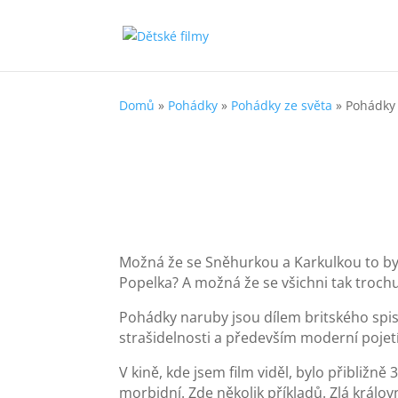
Domů
»
Pohádky
»
Pohádky ze světa
»
Pohádky
Možná že se Sněhurkou a Karkulkou to bylo
Popelka? A možná že se všichni tak trochu
Pohádky naruby jsou dílem britského spis
strašidelnosti a především moderní poje
V kině, kde jsem film viděl, bylo přibližn
morbidní. Zde několik příkladů. Zlá králov