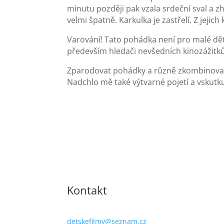
minutu později pak vzala srdeční sval a zh
velmi špatně. Karkulka je zastřelí. Z jejich
Varování! Tato pohádka není pro malé děti
především hledači nevšedních kinozážitk
Zparodovat pohádky a různě zkombinovat by
Nadchlo mě také výtvarné pojetí a vskutku
Kontakt
detskefilmy@seznam.cz