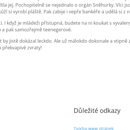
ltla jej. Pochopitelně se nejednalo o orgán Sněhurky. Vlci js
 kůží si vyrobí pláště. Pak zabije i vepře bankéře a udělá si z 
. I když je mládeži přístupná, budete na ni koukat s vyvale
ů a pak samozřejmě teenegerové.
 jistě dokázal leckdo. Ale už málokdo dokonale a vtipně zve
 překvapivé zvraty!
Důležité odkazy
Tvorba www stránek