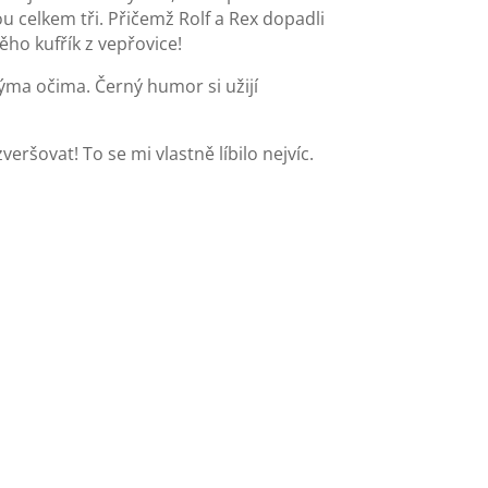
ou celkem tři. Přičemž Rolf a Rex dopadli
něho kufřík z vepřovice!
nýma očima. Černý humor si užijí
ršovat! To se mi vlastně líbilo nejvíc.