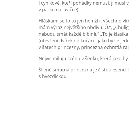
I cynikové, kteří pohádky nemusí, ji musí
v parku na lavičce).
Hláškami se to tu jen hemží („Všechno vím
mám výraz největšího obdivu. Ó.“, „Chulig
nebudu smát každé blbině.“ „To je klasika
(otevření dvířek od kočáru, jako by se je
v šatech princezny, princezna ochrstlá r
Nejvíc miluju scénu v šenku, která jako by
Šíleně smutná princezna je čistou esencí 
s hvězdičkou.