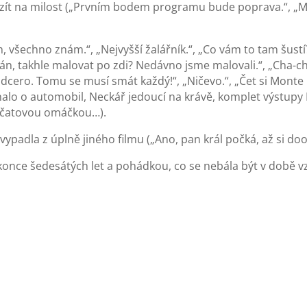
 vzít na milost („Prvním bodem programu bude poprava.“, „Mír
, všechno znám.“, „Nejvyšší žalářník.“, „Co vám to tam šustí
án, takhle malovat po zdi? Nedávno jsme malovali.“, „Cha-cha
 dcero. Tomu se musí smát každý!“, „Ničevo.“, „Čet si Monte 
dnalo o automobil, Neckář jedoucí na krávě, komplet výstupy
ajčatovou omáčkou…).
 vypadla z úplně jiného filmu („Ano, pan král počká, až si doo
konce šedesátých let a pohádkou, co se nebála být v době vz