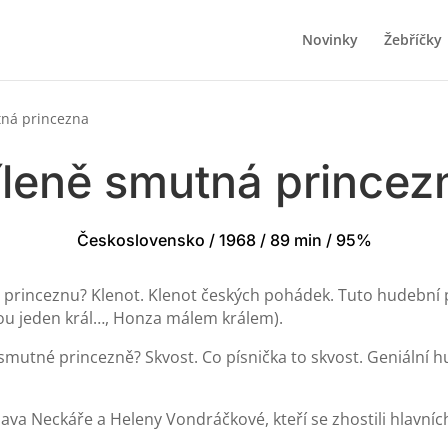
Novinky
Žebříčky
tná princezna
íleně smutná princez
Československo / 1968 / 89 min / 95%
 princeznu? Klenot. Klenot českých pohádek. Tuto hudební
nou jeden král…, Honza málem králem).
smutné princezně? Skvost. Co písnička to skvost. Geniální 
ava Neckáře a Heleny Vondráčkové, kteří se zhostili hlavních