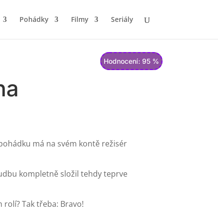
Pohádky
Filmy
Seriály
Hodnocení: 95 %
na
 pohádku má na svém kontě režisér
hudbu kompletně složil tehdy teprve
 rolí? Tak třeba: Bravo!