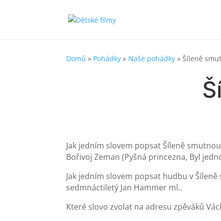
Domů
»
Pohádky
»
Naše pohádky
»
Šíleně smu
Š
Jak jedním slovem popsat Šíleně smutnou
Bořivoj Zeman (Pyšná princezna, Byl jed
Jak jedním slovem popsat hudbu v Šíleně 
sedmnáctiletý Jan Hammer ml..
Které slovo zvolat na adresu zpěváků Václ