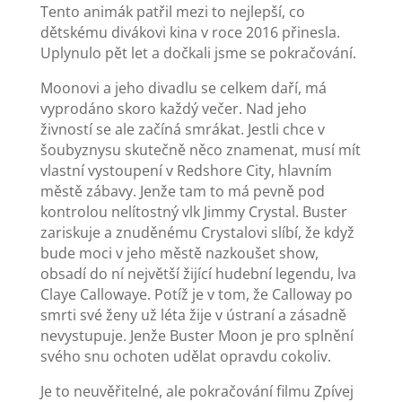
Tento animák patřil mezi to nejlepší, co
dětskému divákovi kina v roce 2016 přinesla.
Uplynulo pět let a dočkali jsme se pokračování.
Moonovi a jeho divadlu se celkem daří, má
vyprodáno skoro každý večer. Nad jeho
živností se ale začíná smrákat. Jestli chce v
šoubyznysu skutečně něco znamenat, musí mít
vlastní vystoupení v Redshore City, hlavním
městě zábavy. Jenže tam to má pevně pod
kontrolou nelítostný vlk Jimmy Crystal. Buster
zariskuje a znuděnému Crystalovi slíbí, že když
bude moci v jeho městě nazkoušet show,
obsadí do ní největší žijící hudební legendu, lva
Claye Callowaye. Potíž je v tom, že Calloway po
smrti své ženy už léta žije v ústraní a zásadně
nevystupuje. Jenže Buster Moon je pro splnění
svého snu ochoten udělat opravdu cokoliv.
Je to neuvěřitelné, ale pokračování filmu Zpívej