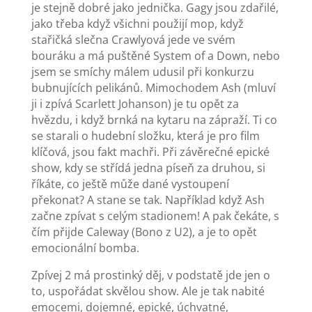
je stejně dobré jako jednička. Gagy jsou zdařilé,
jako třeba když všichni použijí mop, když
stařičká slečna Crawlyová jede ve svém
bouráku a má puštěné System of a Down, nebo
jsem se smíchy málem udusil při konkurzu
bubnujících pelikánů. Mimochodem Ash (mluví
ji i zpívá Scarlett Johanson) je tu opět za
hvězdu, i když brnká na kytaru na zápraží. Ti co
se starali o hudební složku, která je pro film
klíčová, jsou fakt machři. Při závěrečné epické
show, kdy se střídá jedna píseň za druhou, si
říkáte, co ještě může dané vystoupení
překonat? A stane se tak. Například když Ash
začne zpívat s celým stadionem! A pak čekáte, s
čím přijde Caleway (Bono z U2), a je to opět
emocionální bomba.
Zpívej 2 má prostinký děj, v podstatě jde jen o
to, uspořádat skvělou show. Ale je tak nabité
emocemi, dojemné, epické, úchvatné,