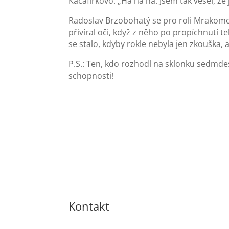
Kacafírkovo: „Ha ha ha. Jsem tak vesel, že 
Radoslav Brzobohatý se pro roli Mrakomor
přivíral oči, když z něho po propíchnutí 
se stalo, kdyby rokle nebyla jen zkouška,
P.S.: Ten, kdo rozhodl na sklonku sedmdes
schopnosti!
Kontakt