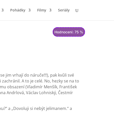
Pohádky
Filmy
Seriály
Hodnocení: 75 %
 jim vrhají do náruče!!!), pak kvůli své
zachránil. A to je celé. No, hezky se na to
mu obsazení (Vladimír Menšík, František
vana Andrlová, Václav Lohniský, Čestmír
u?“ a „Dovoluji si nebýt jelimanem.“ a