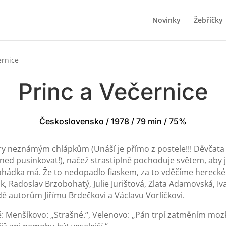
Novinky
Žebříčky
ernice
Princ a Večernice
Československo / 1978 / 79 min / 75%
stry neznámým chlápkům (Unáší je přímo z postele!!! Děvčata se
hned pusinkovat!), načež strastiplně pochoduje světem, aby ji 
pohádka má. Že to nedopadlo fiaskem, za to vděčíme herecké
ak, Radoslav Brzobohatý, Julie Jurištová, Zlata Adamovská, I
ě autorům Jiřímu Brdečkovi a Václavu Vorlíčkovi.
: Menšíkovo: „Strašné.“, Velenovo: „Pán trpí zatměním mozk