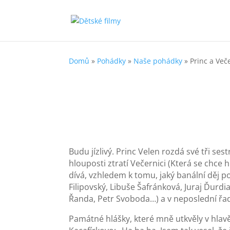
Domů
»
Pohádky
»
Naše pohádky
»
Princ a Več
Budu jízlivý. Princ Velen rozdá své tři se
hlouposti ztratí Večernici (Která se chce 
dívá, vzhledem k tomu, jaký banální děj 
Filipovský, Libuše Šafránková, Juraj Ďurdi
Řanda, Petr Svoboda…) a v neposlední řad
Památné hlášky, které mně utkvěly v hlavě