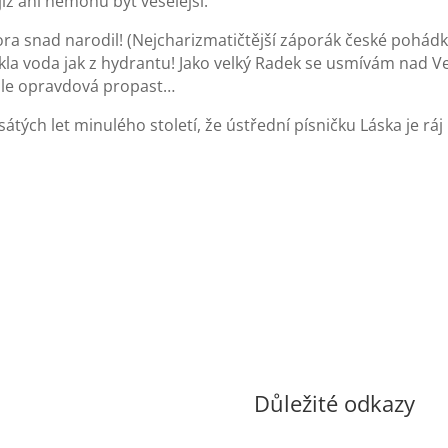
již ani nemohu být veselejší.“
a snad narodil! (Nejcharizmatičtější záporák české pohádk
tekla voda jak z hydrantu! Jako velký Radek se usmívám nad
 ale opravdová propast…
átých let minulého století, že ústřední písničku Láska je rá
Důležité odkazy