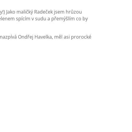
y!) Jako maličký Radeček jsem hrůzou
 Velenem spícím v sudu a přemýšlím co by
j nazpívá Ondřej Havelka, měl asi prorocké