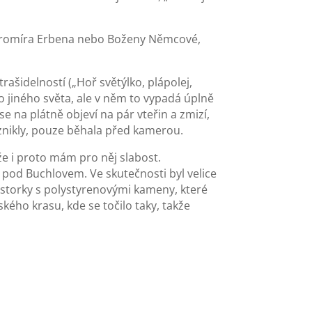
a Jaromíra Erbena nebo Boženy Němcové,
šidelností („Hoř světýlko, plápolej,
do jiného světa, ale v něm to vypadá úplně
e na plátně objeví na pár vteřin a zmizí,
znikly, pouze běhala před kamerou.
že i proto mám pro něj slabost.
ě pod Buchlovem. Ve skutečnosti byl velice
historky s polystyrenovými kameny, které
ského krasu, kde se točilo taky, takže