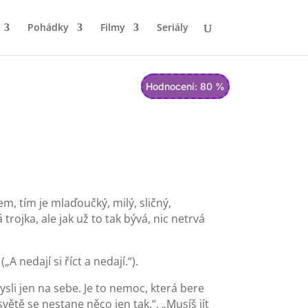
Pohádky
Filmy
Seriály
Hodnocení: 80 %
m, tím je mlaďoučký, milý, sličný,
trojka, ale jak už to tak bývá, nic netrvá
A nedají si říct a nedají.“).
mysli jen na sebe. Je to nemoc, která bere
světě se nestane něco jen tak.“, „Musíš jít