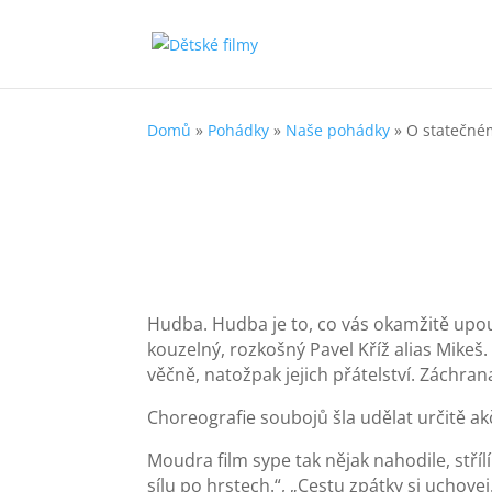
Domů
»
Pohádky
»
Naše pohádky
»
O statečné
Hudba. Hudba je to, co vás okamžitě upout
kouzelný, rozkošný Pavel Kříž alias Mikeš. 
věčně, natožpak jejich přátelství. Záchra
Choreografie soubojů šla udělat určitě akčně
Moudra film sype tak nějak nahodile, střílí
sílu po hrstech.“, „Cestu zpátky si uchovej.