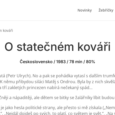
Novinky
Žebříčky
m kováři
O statečném kováři
Československo / 1983 / 78 min / 80%
á (Petr Ulrych). No a pak se pohádka vytasí s dalším trumfe
K němu přibydou siláci Matěj s Ondrou. Byla by z nich skvělá 
na tří zakletých princezen nabírá nečekaný spád…
ji a nápaditěji, ale dětem se bitky se žalářníky líbit budou („
 je jako hesla politické strany, ale přesto si mě získala („Ne
“, „Nejdál dojdeš po svých, to platí, co světem je svět.“, „Na 