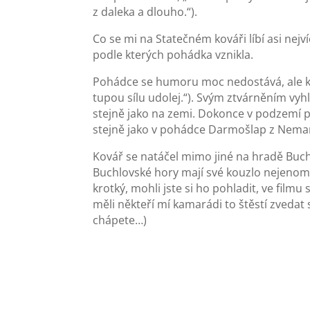
z daleka a dlouho.“).
Co se mi na Statečném kováři líbí asi nej
podle kterých pohádka vznikla.
Pohádce se humoru moc nedostává, ale kom
tupou sílu udolej.“). Svým ztvárněním vyhl
stejně jako na zemi. Dokonce v podzemí pad
stejně jako v pohádce Darmošlap z Nemani
Kovář se natáčel mimo jiné na hradě Buchl
Buchlovské hory mají své kouzlo nejenom pr
krotký, mohli jste si ho pohladit, ve fil
měli někteří mí kamarádi to štěstí zvedat 
chápete…)