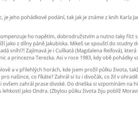
víc, je jeho pohádkové podání, tak jak je známe z knih Karl
penzuje ho napětím, dobrodružstvím a nutno taky říct stra
íží jako z dílny páně Jakubiska. Mikeš se spouští do studny 
á sníh!?! Zajímavá je i Culíkatá (Magdalena Reifová), která s
c a princezna Terezka. Asi v roce 1983, kdy obě pohádky v
ově a v přilehlých horách, kde jsem prožil půlku života, tak
o našince, co říkáte? Zahrál si tu i divočák, co žil v ohrad
mu si ovšem zahrál prase divoké. Do dneška si vzpomínám na 
s lehkostí jako Ondra. (Zbylou půlku života žiju poblíž Morav