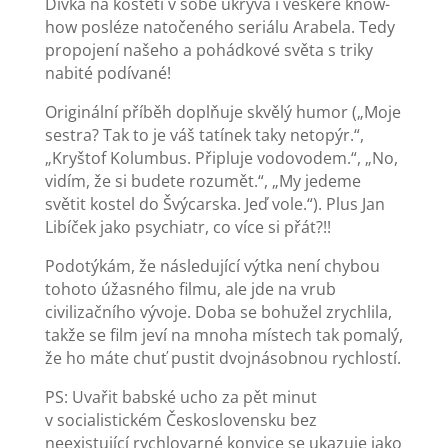
Dívka na koštěti v sobě ukrývá i veškeré know-
how posléze natočeného seriálu Arabela. Tedy
propojení našeho a pohádkové světa s triky
nabité podívané!
Originální příběh doplňuje skvělý humor („Moje
sestra? Tak to je váš tatínek taky netopýr.“,
„Kryštof Kolumbus. Připluje vodovodem.“, „No,
vidím, že si budete rozumět.“, „My jedeme
světit kostel do Švýcarska. Jeď vole.“). Plus Jan
Libíček jako psychiatr, co více si přát?!!
Podotýkám, že následující výtka není chybou
tohoto úžasného filmu, ale jde na vrub
civilizačního vývoje. Doba se bohužel zrychlila,
takže se film jeví na mnoha místech tak pomalý,
že ho máte chuť pustit dvojnásobnou rychlostí.
PS: Uvařit babské ucho za pět minut
v socialistickém Československu bez
neexistující rychlovarné konvice se ukazuje jako