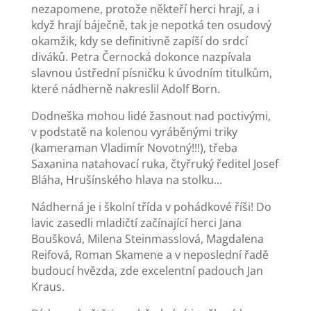
nezapomene, protože někteří herci hrají, a i
když hrají báječně, tak je nepotká ten osudový
okamžik, kdy se definitivně zapíší do srdcí
diváků. Petra Černocká dokonce nazpívala
slavnou ústřední písničku k úvodním titulkům,
které nádherně nakreslil Adolf Born.
Dodneška mohou lidé žasnout nad poctivými,
v podstatě na kolenou vyráběnými triky
(kameraman Vladimír Novotný!!!), třeba
Saxanina natahovací ruka, čtyřruký ředitel Josef
Bláha, Hrušínského hlava na stolku…
Nádherná je i školní třída v pohádkové říši! Do
lavic zasedli mladičtí začínající herci Jana
Boušková, Milena Steinmasslová, Magdalena
Reifová, Roman Skamene a v neposlední řadě
budoucí hvězda, zde excelentní padouch Jan
Kraus.