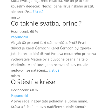
Kuba evokuje nějakého mladíka. Ale on je to spíš
kouzelný dědeček. Nechci pana Hrušínského urazit,
ale protože...
číst dál
místo
Co takhle svatba, princi?
Hodnocení: 60 %
Papundekl
Víc jak 60 procent fakt dát nemůžu. Proč? První
důvod je Karel Černoch! Karel Černoch byl zpěvák.
Jako herec totální dřevo! Postava moudrého princova
vychovatele Matěje byla původně psána na tělo
Vladimíru Menšíkovi. Jeho zdravotní stav mu ale
nedovolil se natáčení...
číst dál
místo
O štěstí a kráse
Hodnocení: 60 %
Papundekl
V prvé řadě: název této pohádky je úplně mimo.
Krása a štěstí jim byly naděleny stejně! Komu?