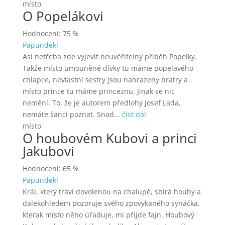
místo
O Popelákovi
Hodnocení: 75 %
Papundekl
Asi netřeba zde vyjevit neuvěřitelný příběh Popelky.
Takže místo umouněné dívky tu máme popelavého
chlapce, nevlastní sestry jsou nahrazeny bratry a
místo prince tu máme princeznu. Jinak se nic
nemění. To, že je autorem předlohy Josef Lada,
nemáte šanci poznat. Snad...
číst dál
místo
O houbovém Kubovi a princi
Jakubovi
Hodnocení: 65 %
Papundekl
Král, který tráví dovolenou na chalupě, sbírá houby a
dalekohledem pozoruje svého zpovykaného synáčka,
kterak místo něho úřaduje, mi přijde fajn. Houbový