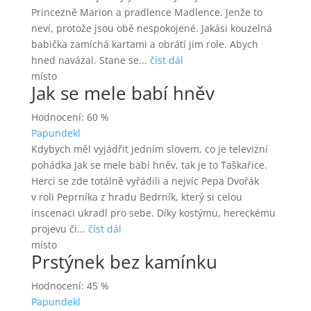
Princezně Marion a pradlence Madlence. Jenže to
neví, protože jsou obě nespokojené. Jakási kouzelná
babička zamíchá kartami a obrátí jim role. Abych
hned navázal. Stane se...
číst dál
místo
Jak se mele babí hněv
Hodnocení: 60 %
Papundekl
Kdybych měl vyjádřit jedním slovem, co je televizní
pohádka Jak se mele babí hněv, tak je to Taškařice.
Herci se zde totálně vyřádili a nejvíc Pepa Dvořák
v roli Peprníka z hradu Bedrník, který si celou
inscenaci ukradl pro sebe. Díky kostýmu, hereckému
projevu či...
číst dál
místo
Prstýnek bez kamínku
Hodnocení: 45 %
Papundekl