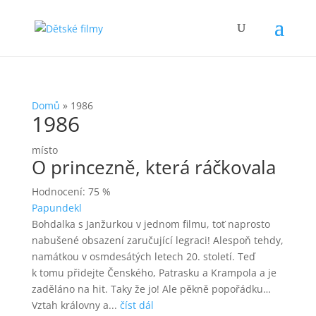
Domů
»
1986
1986
místo
O princezně, která ráčkovala
Hodnocení: 75 %
Papundekl
Bohdalka s Janžurkou v jednom filmu, toť naprosto
nabušené obsazení zaručující legraci! Alespoň tehdy,
namátkou v osmdesátých letech 20. století. Teď
k tomu přidejte Čenského, Patrasku a Krampola a je
zaděláno na hit. Taky že jo! Ale pěkně popořádku…
Vztah královny a...
číst dál