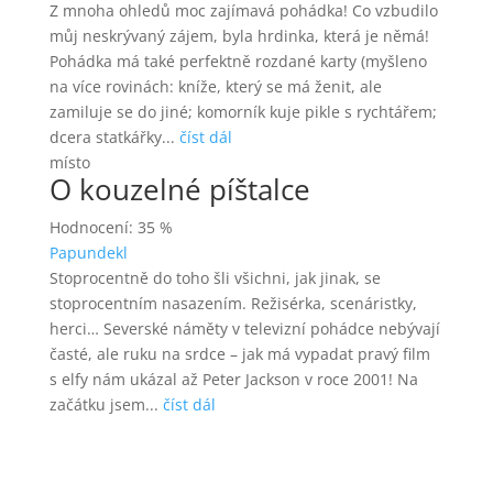
Z mnoha ohledů moc zajímavá pohádka! Co vzbudilo
můj neskrývaný zájem, byla hrdinka, která je němá!
Pohádka má také perfektně rozdané karty (myšleno
na více rovinách: kníže, který se má ženit, ale
zamiluje se do jiné; komorník kuje pikle s rychtářem;
dcera statkářky...
číst dál
místo
O kouzelné píštalce
Hodnocení: 35 %
Papundekl
Stoprocentně do toho šli všichni, jak jinak, se
stoprocentním nasazením. Režisérka, scenáristky,
herci… Severské náměty v televizní pohádce nebývají
časté, ale ruku na srdce – jak má vypadat pravý film
s elfy nám ukázal až Peter Jackson v roce 2001! Na
začátku jsem...
číst dál