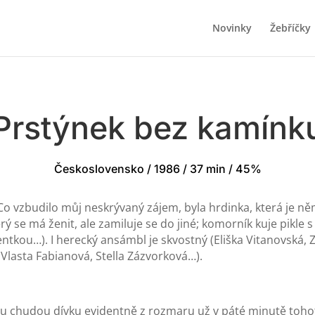
Novinky
Žebříčky
Prstýnek bez kamínk
Československo / 1986 / 37 min / 45%
 vzbudilo můj neskrývaný zájem, byla hrdinka, která je n
rý se má ženit, ale zamiluje se do jiné; komorník kuje pikle 
ntkou…). I herecký ansámbl je skvostný (Eliška Vitanovská, 
 Vlasta Fabianová, Stella Zázvorková…).
u chudou dívku evidentně z rozmaru už v páté minutě tohot