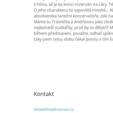
trhlinu, až je ke konci rozerván na cáry.
O jeho charakteru to vypovídá mnohé… Ale 
absolventka taneční konzervatoře, zde napl
Máme tu Trávníčka a Andrlovou jako zloděj
nejbohatší statkářky, proč by to dělali!?
během představení, považte, odhalí spikn
taky jsem celou dobu čekal pointu s tím š
Kontakt
detskefilmy@seznam.cz