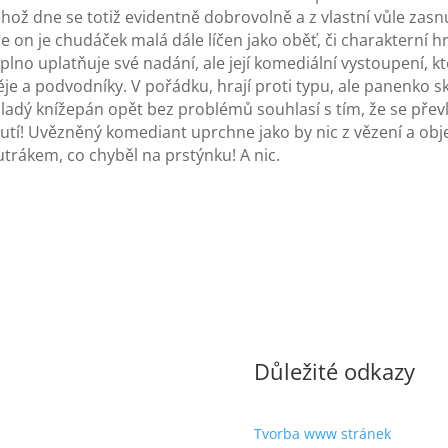
 Téhož dne se totiž evidentně dobrovolně a z vlastní vůle z
on je chudáček malá dále líčen jako oběť, či charakterní hr
no uplatňuje své nadání, ale její komediální vystoupení, kter
e a podvodníky. V pořádku, hrají proti typu, ale panenko s
! Mladý knížepán opět bez problémů souhlasí s tím, že se p
utí! Uvězněný komediant uprchne jako by nic z vězení a obje
utrákem, co chyběl na prstýnku! A nic.
Důležité odkazy
Tvorba www stránek