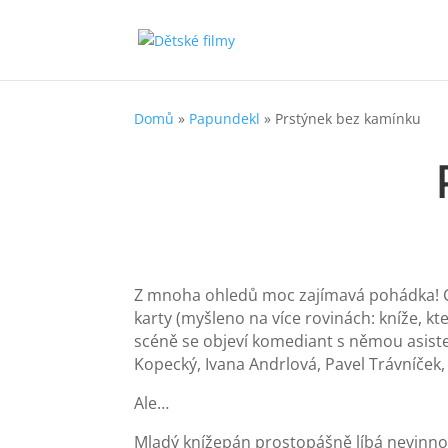
Domů
»
Papundekl
»
Prstýnek bez kamínku
Z mnoha ohledů moc zajímavá pohádka! Co
karty (myšleno na více rovinách: kníže, kte
scéně se objeví komediant s němou asiste
Kopecký, Ivana Andrlová, Pavel Trávníček,
Ale…
Mladý knížepán prostopášně líbá nevinno