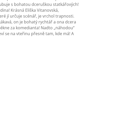
asnubuje s bohatou dceruškou statkářových!
dina! Krásná Eliška Vitanovská,
é jí určuje scénář, je vrchol trapnosti.
kákavá, on je bohatý rychtář a ona dcera
řevlékne za komedianta! Nadto „náhodou“
ví se na vteřinu přesně tam, kde má! A