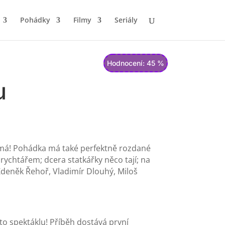
Pohádky
Filmy
Seriály
Hodnocení: 45 %
u
ěmá! Pohádka má také perfektně rozdané
s rychtářem; dcera statkářky něco tají; na
Zdeněk Řehoř, Vladimír Dlouhý, Miloš
o spektáklu! Příběh dostává první