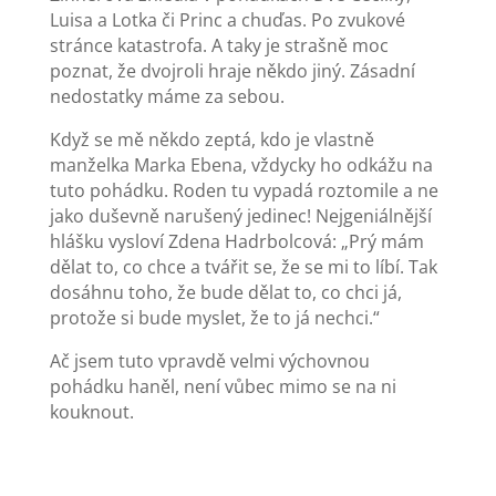
Luisa a Lotka či Princ a chuďas. Po zvukové
stránce katastrofa. A taky je strašně moc
poznat, že dvojroli hraje někdo jiný. Zásadní
nedostatky máme za sebou.
Když se mě někdo zeptá, kdo je vlastně
manželka Marka Ebena, vždycky ho odkážu na
tuto pohádku. Roden tu vypadá roztomile a ne
jako duševně narušený jedinec! Nejgeniálnější
hlášku vysloví Zdena Hadrbolcová: „Prý mám
dělat to, co chce a tvářit se, že se mi to líbí. Tak
dosáhnu toho, že bude dělat to, co chci já,
protože si bude myslet, že to já nechci.“
Ač jsem tuto vpravdě velmi výchovnou
pohádku haněl, není vůbec mimo se na ni
kouknout.