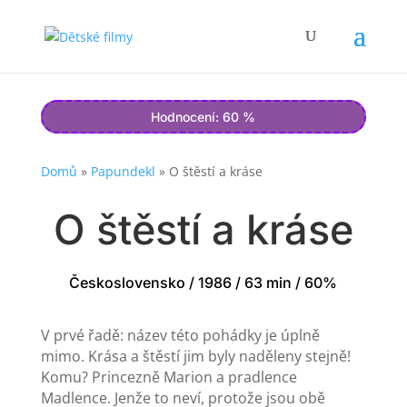
Hodnocení: 60 %
Domů
»
Papundekl
»
O štěstí a kráse
O štěstí a kráse
Československo / 1986 / 63 min / 60%
V prvé řadě: název této pohádky je úplně
mimo. Krása a štěstí jim byly naděleny stejně!
Komu? Princezně Marion a pradlence
Madlence. Jenže to neví, protože jsou obě