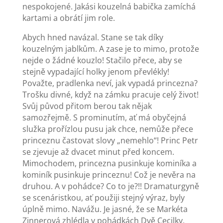
nespokojené. Jakási kouzelná babička zamíchá
kartami a obrátí jim role.
Abych hned navázal. Stane se tak díky
kouzelným jablkům. A zase je to mimo, protože
nejde o žádné kouzlo! Stačilo přece, aby se
stejně vypadající holky jenom převlékly!
Považte, pradlenka neví, jak vypadá princezna?
Trošku divné, když na zámku pracuje celý život!
Svůj původ přitom berou tak nějak
samozřejmě. S prominutím, ať má obyčejná
služka prořízlou pusu jak chce, nemůže přece
princeznu častovat slovy „nemehlo“! Princ Petr
se zjevuje až dvacet minut před koncem.
Mimochodem, princezna pusinkuje kominíka a
kominík pusinkuje princeznu! Což je nevěra na
druhou. A v pohádce? Co to je?!! Dramaturgyně
se scenáristkou, ať použiji stejný výraz, byly
úplně mimo. Navážu. Je jasné, že se Markéta
Zinnerová zhlédla v pohádkách Dvě Cecilky,