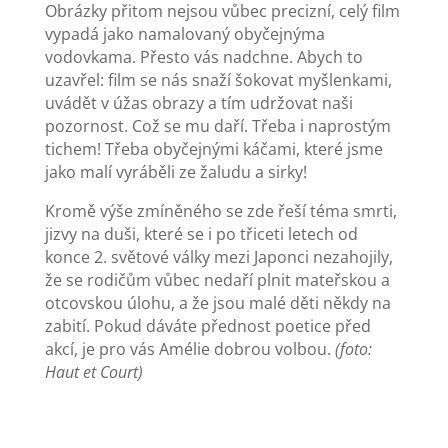
Obrázky přitom nejsou vůbec precizní, celý film
vypadá jako namalovaný obyčejnýma
vodovkama. Přesto vás nadchne. Abych to
uzavřel: film se nás snaží šokovat myšlenkami,
uvádět v úžas obrazy a tím udržovat naši
pozornost. Což se mu daří. Třeba i naprostým
tichem! Třeba obyčejnými káčami, které jsme
jako malí vyráběli ze žaludu a sirky!
Kromě výše zmíněného se zde řeší téma smrti,
jizvy na duši, které se i po třiceti letech od
konce 2. světové války mezi Japonci nezahojily,
že se rodičům vůbec nedaří plnit mateřskou a
otcovskou úlohu, a že jsou malé děti někdy na
zabití. Pokud dáváte přednost poetice před
akcí, je pro vás Amélie dobrou volbou.
(foto:
Haut et Court)