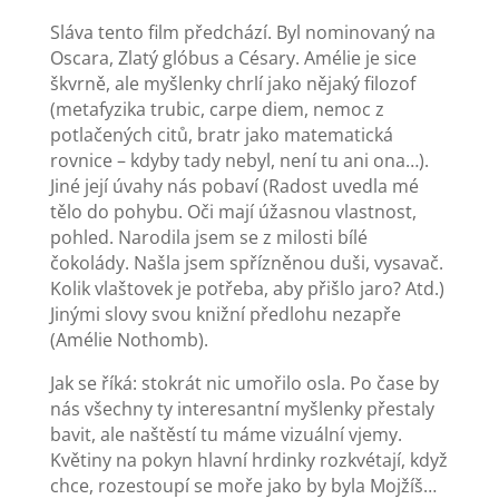
Sláva tento film předchází. Byl nominovaný na
Oscara, Zlatý glóbus a Césary. Amélie je sice
škvrně, ale myšlenky chrlí jako nějaký filozof
(metafyzika trubic, carpe diem, nemoc z
potlačených citů, bratr jako matematická
rovnice – kdyby tady nebyl, není tu ani ona…).
Jiné její úvahy nás pobaví (Radost uvedla mé
tělo do pohybu. Oči mají úžasnou vlastnost,
pohled. Narodila jsem se z milosti bílé
čokolády. Našla jsem spřízněnou duši, vysavač.
Kolik vlaštovek je potřeba, aby přišlo jaro? Atd.)
Jinými slovy svou knižní předlohu nezapře
(Amélie Nothomb).
Jak se říká: stokrát nic umořilo osla. Po čase by
nás všechny ty interesantní myšlenky přestaly
bavit, ale naštěstí tu máme vizuální vjemy.
Květiny na pokyn hlavní hrdinky rozkvétají, když
chce, rozestoupí se moře jako by byla Mojžíš…