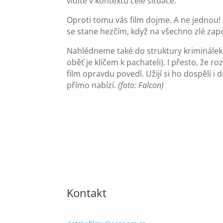
vidíte v kontextu celé situace.
Oproti tomu vás film dojme. A ne jednou! O
se stane hezčím, když na všechno zlé zapo
Nahlédneme také do struktury kriminálek (v
oběť je klíčem k pachateli). I přesto, že 
film opravdu povedl. Užijí si ho dospělí i
přímo nabízí.
(foto: Falcon)
Kontakt