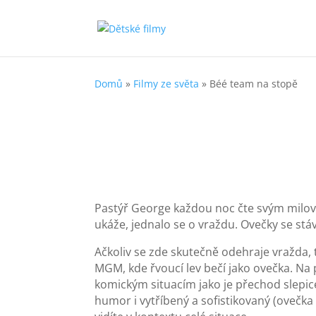
Domů
»
Filmy ze světa
»
Béé team na stopě
Pastýř George každou noc čte svým milova
ukáže, jednalo se o vraždu. Ovečky se stá
Ačkoliv se zde skutečně odehraje vražda,
MGM, kde řvoucí lev bečí jako ovečka. N
komickým situacím jako je přechod slepice
humor i vytříbený a sofistikovaný (ovečka 