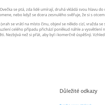
večka se ptá, zda lidé umírají, druhá vkládá svou hlavu do r
mene, nebo když se dcera zesnulého svěřuje, že si s otcem 
rah se vrátí na místo činu, objeví se někdo cizí, vražda se s
rozuzlení celého případu přichází poněkud náhle a vysvětlení 
 děti. Nezbývá než si přát, aby byl i komerčně úspěšný. Vzhl
Důležité odkazy