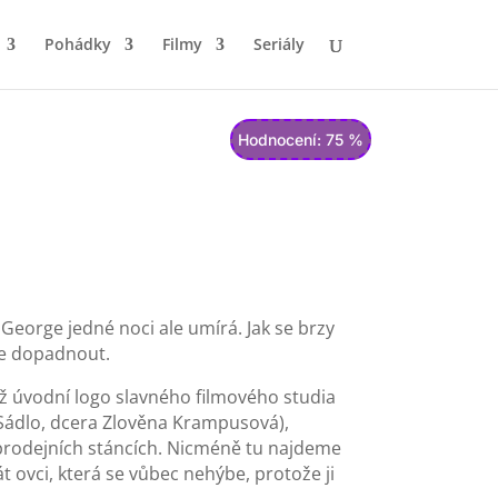
Pohádky
Filmy
Seriály
Hodnocení: 75 %
%
George jedné noci ale umírá. Jak se brzy
ele dopadnout.
už úvodní logo slavného filmového studia
 Sádlo, dcera Zlověna Krampusová),
h prodejních stáncích. Nicméně tu najdeme
t ovci, která se vůbec nehýbe, protože ji