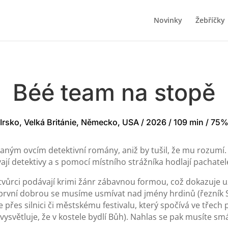
Novinky
Žebříčky
Béé team na stopě
Irsko, Velká Británie, Německo, USA / 2026 / 109 min / 75
ným ovcím detektivní romány, aniž by tušil, že mu rozumí. 
vají detektivy a s pomocí místního strážníka hodlají pachat
 tvůrci podávají krimi žánr zábavnou formou, což dokazuje 
a první dobrou se musíme usmívat nad jmény hrdinů (řezník
 přes silnici či městskému festivalu, který spočívá ve třec
vysvětluje, že v kostele bydlí Bůh). Nahlas se pak musíte smá