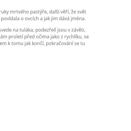
uky mrtvého pastýře, další věří, že svět
povídala o ovcích a jak jim dává jména.
vede na tuláka, podezřelí jsou v závěti,
nám proletí před očima jako z rychlíku, se
edem k tomu jak končí, pokračování se tu