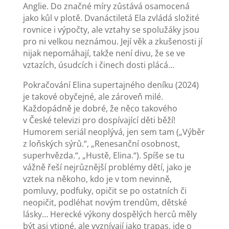
Anglie. Do značné míry zůstává osamocená
jako kůl v plotě. Dvanáctiletá Ela zvládá složité
rovnice i výpočty, ale vztahy se spolužáky jsou
pro ni velkou neznámou. Její věk a zkušenosti jí
nijak nepomáhají, takže není divu, že se ve
vztazích, úsudcích i činech dosti plácá…
Pokračování Elina supertajného deníku (2024)
je takové obyčejné, ale zároveň milé.
Každopádně je dobré, že něco takového
v České televizi pro dospívající děti běží!
Humorem seriál neoplývá, jen sem tam („Výběr
z loňských sýrů.“, „Renesanční osobnost,
superhvězda.“, „Hustě, Elina.“). Spíše se tu
vážně řeší nejrůznější problémy dětí, jako je
vztek na někoho, kdo je v tom nevinně,
pomluvy, podfuky, opičit se po ostatních či
neopičit, podléhat novým trendům, dětské
lásky… Herecké výkony dospělých herců měly
být asi vtipné, ale vyznívají jako trapas, jde o