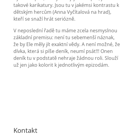
takové karikatury. Jsou tu v jakémsi kontrastu k
dětským hercům (Anna Vyčítalová na hrad),
kteří se snaží hrát seriózně.
V neposlední řadě tu máme zcela nesmyslnou
základní premisu: není tu sebemenší náznak,
že by Ele měly jít exaktní vědy. A není možné, že
dívka, která si píše deník, neumí psát!!! Onen
deník tu v podstatě nehraje žádnou roli. Slouží
už jen jako kolorit k jednotlivým epizodám.
Kontakt