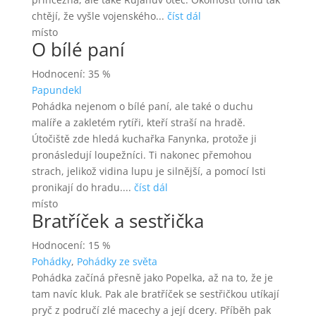
chtějí, že vyšle vojenského...
číst dál
místo
O bílé paní
Hodnocení: 35 %
Papundekl
Pohádka nejenom o bílé paní, ale také o duchu
malíře a zakletém rytíři, kteří straší na hradě.
Útočiště zde hledá kuchařka Fanynka, protože ji
pronásledují loupežníci. Ti nakonec přemohou
strach, jelikož vidina lupu je silnější, a pomocí lsti
pronikají do hradu....
číst dál
místo
Bratříček a sestřička
Hodnocení: 15 %
Pohádky
,
Pohádky ze světa
Pohádka začíná přesně jako Popelka, až na to, že je
tam navíc kluk. Pak ale bratříček se sestřičkou utíkají
pryč z područí zlé macechy a její dcery. Příběh pak