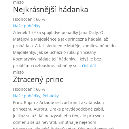
místo
Nejkrásnější hádanka
Hodnocení: 60 %
Naše pohádky
Zdeněk Troška spojil dvě pohádky Jana Drdy: O
Matějovi a Majdalénce a Jak princezna hádala, až
prohádala. A tak sledujeme Matěje, zamilovaného do
Majdalénky, jak se uchází o ruku princezny
Rozmarýnky hádaje její hádanky. I když je bez
problému rozlouskne, odměny se...
číst dál
místo
Ztracený princ
Hodnocení: 60 %
Naše pohádky
,
Pohádky
Princ Rujan z Arkádie šel zachránit akvitánskou
princeznu Auroru. Draka pravděpodobně zabil,
jelikož se už dál neozýval jeho řev, ale pro svou
odměnu se už nevrátil. Smutná je nejenom
princezna, ale také Rujanův otec. Okolnosti tomu tak