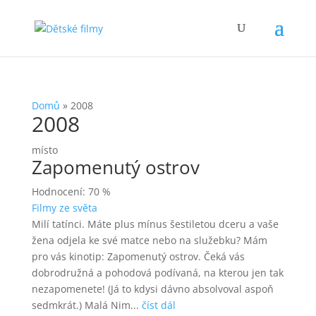
Domů
»
2008
2008
místo
Zapomenutý ostrov
Hodnocení: 70 %
Filmy ze světa
Milí tatínci. Máte plus mínus šestiletou dceru a vaše
žena odjela ke své matce nebo na služebku? Mám
pro vás kinotip: Zapomenutý ostrov. Čeká vás
dobrodružná a pohodová podívaná, na kterou jen tak
nezapomenete! (Já to kdysi dávno absolvoval aspoň
sedmkrát.) Malá Nim...
číst dál