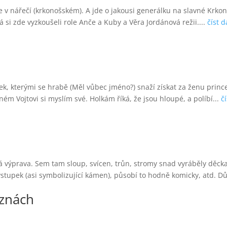
e v nářečí (krkonošském). A jde o jakousi generálku na slavné Krkono
 si zde vyzkoušeli role Anče a Kuby a Věra Jordánová režii....
číst d
nek, kterými se hrabě (Měl vůbec jméno?) snaží získat za ženu pr
m Vojtovi si myslím své. Holkám říká, že jsou hloupé, a políbí...
č
á výprava. Sem tam sloup, svícen, trůn, stromy snad vyráběly děcka
stupek (asi symbolizující kámen), působí to hodně komicky, atd. Dů
eznách