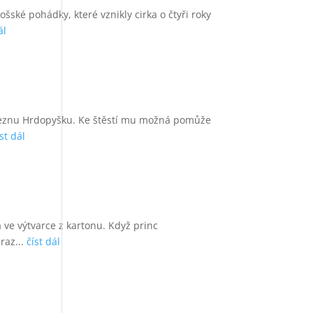
šské pohádky, které vznikly cirka o čtyři roky
ál
inceznu Hrdopyšku. Ke štěstí mu možná pomůže
íst dál
 ve výtvarce z kartonu. Když princ
raz...
číst dál