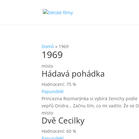
Domů
»
1969
1969
místo
Hádavá pohádka
Hodnocení: 75 %
Papundekl
Princezna Rozmarýnka si vybírá ženichy podle 
vepřů Ondra… Začnu tím, co mi vadilo. Že se O
místo
Dvě Cecilky
Hodnocení: 60 %
Papundekl