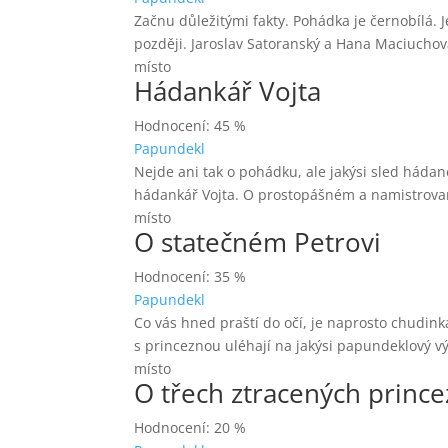
Začnu důležitými fakty. Pohádka je černobílá. J
později. Jaroslav Satoranský a Hana Maciuchová
místo
Hádankář Vojta
Hodnocení: 45 %
Papundekl
Nejde ani tak o pohádku, ale jakýsi sled háda
hádankář Vojta. O prostopášném a namistrované
místo
O statečném Petrovi
Hodnocení: 35 %
Papundekl
Co vás hned praští do očí, je naprosto chudink
s princeznou uléhají na jakýsi papundeklový vý
místo
O třech ztracených princ
Hodnocení: 20 %