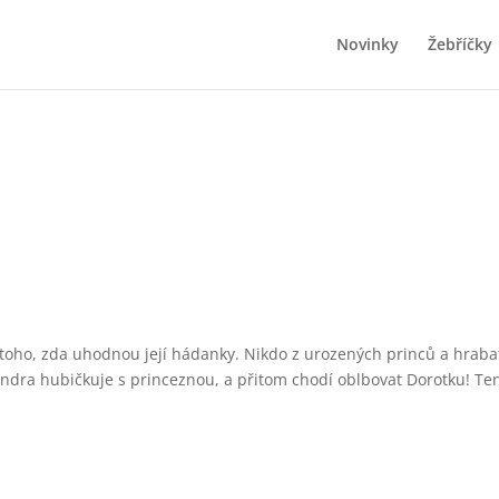
Novinky
Žebříčky
toho, zda uhodnou její hádanky. Nikdo z urozených princů a hrabat
ndra hubičkuje s princeznou, a přitom chodí oblbovat Dorotku! Ten