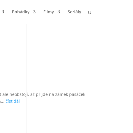
Pohádky
Filmy
Seriály
 ale neobstojí, až přijde na zámek pasáček
...
číst dál