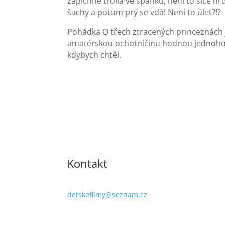
zapíchne trolla ve spánku, není to sice hr
šachy a potom prý se vdá! Není to úlet?!?
Pohádka O třech ztracených princeznách 
amatérskou ochotničinu hodnou jednoho pr
kdybych chtěl.
Kontakt
detskefilmy@seznam.cz