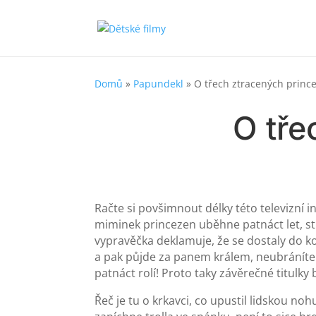
Domů
»
Papundekl
»
O třech ztracených princ
O tře
Račte si povšimnout délky této televizní 
miminek princezen uběhne patnáct let, s
vypravěčka deklamuje, že se dostaly do k
a pak půjde za panem králem, neubráníte
patnáct rolí! Proto taky závěrečné titulky b
Řeč je tu o krkavci, co upustil lidskou no