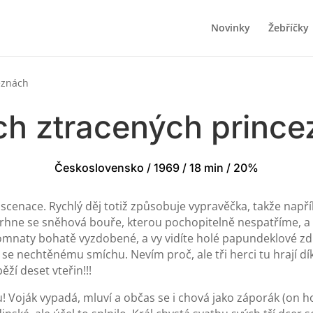
Novinky
Žebříčky
eznách
ch ztracených princ
Československo / 1969 / 18 min / 20%
inscenace. Rychlý děj totiž způsobuje vypravěčka, takže např
trhne se sněhová bouře, kterou pochopitelně nespatříme, a
omnaty bohatě vyzdobené, a vy vidíte holé papundeklové zdi,
 se nechtěnému smíchu. Nevím proč, ale tři herci tu hrají
ěží deset vteřin!!!
hu! Voják vypadá, mluví a občas se i chová jako záporák (on ho