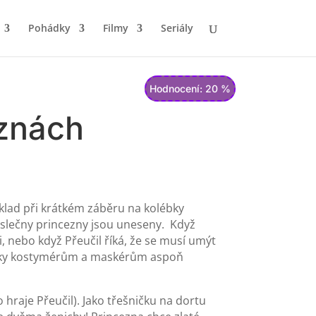
Pohádky
Filmy
Seriály
Hodnocení: 20 %
eznách
íklad při krátkém záběru na kolébky
 slečny princezny jsou uneseny. Když
 nebo když Přeučil říká, že se musí umýt
 díky kostymérům a maskérům aspoň
 hraje Přeučil). Jako třešničku na dortu