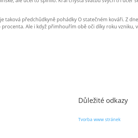
dinské, ale účel to splnilo. Král chystá svatbu svých tří dcer
je taková předchůdkyně pohádky O statečném kováři. Z dn
ocenta. Ale i když přimhouřím obě oči díky roku vzniku, ví
Důležité odkazy
Tvorba www stránek