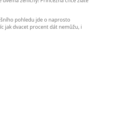
 se dvěma ženichy! Princezna chce zlaté
ešního pohledu jde o naprosto
c jak dvacet procent dát nemůžu, i