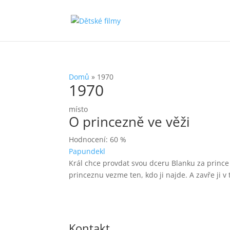
Domů
»
1970
1970
místo
O princezně ve věži
Hodnocení: 60 %
Papundekl
Král chce provdat svou dceru Blanku za prince 
princeznu vezme ten, kdo ji najde. A zavře ji 
Kontakt