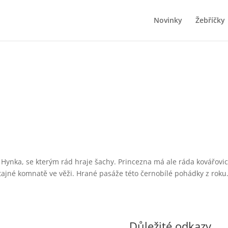
Novinky
Žebříčky
Hynka, se kterým rád hraje šachy. Princezna má ale ráda kovářovic O
v tajné komnatě ve věži. Hrané pasáže této černobílé pohádky z roku
Důležité odkazy