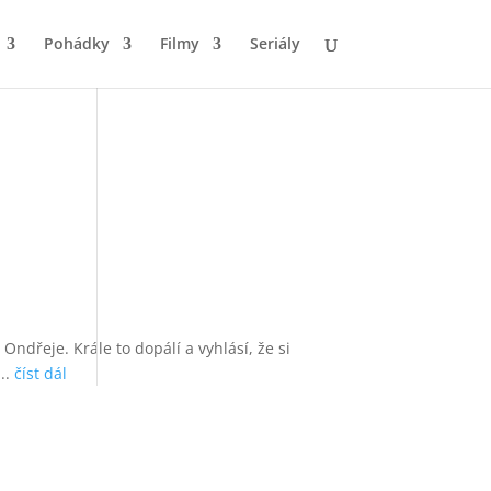
Pohádky
Filmy
Seriály
ndřeje. Krále to dopálí a vyhlásí, že si
...
číst dál