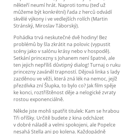
někteří neumí hrát. Naproti tomu (teď už
můžeme být konkrétní) řada z herců odvádí
skvělé výkony i ve vedlejších rolích (Martin
Stránský, Miroslav Táborský).
Pohádka trvá neskutečné dvě hodiny! Bez
problémů by šla zkrátit na polovic (vypustit
scény jako v salónu krásy nebo v hospodě).
Setkání princezny s Johanem není špatné, ale
ten jejich nepříliš důvtipný dialog! Turnaj o ruku
princezny zaváněl trapností. Dějová linka s lady
zazděnou ve věži, která zná lék na nemoc, jejíž
přezdívka zní Šlupka, to bylo co? Jak film spěje
ke konci, roztříštěnost děje a nelogické zvraty
rostou exponenciálně.
Někde jste mohli spatřit titulek: Kam se hrabou
Tři oříšky. Určitě budete z kina odcházet
v dobré náladě a velmi spokojeni, ale Popelce
nesahá Stella ani po kolena. Každopádně