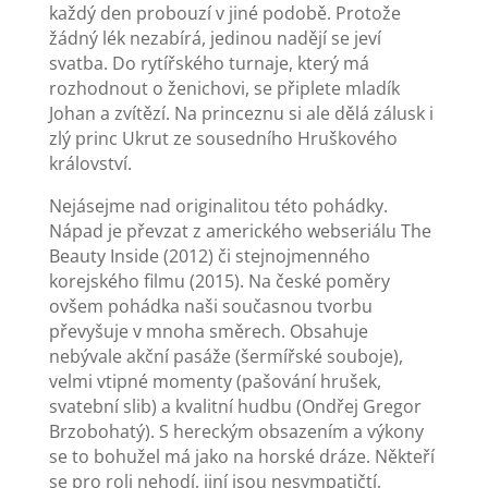
každý den probouzí v jiné podobě. Protože
žádný lék nezabírá, jedinou nadějí se jeví
svatba. Do rytířského turnaje, který má
rozhodnout o ženichovi, se připlete mladík
Johan a zvítězí. Na princeznu si ale dělá zálusk i
zlý princ Ukrut ze sousedního Hruškového
království.
Nejásejme nad originalitou této pohádky.
Nápad je převzat z amerického webseriálu The
Beauty Inside (2012) či stejnojmenného
korejského filmu (2015). Na české poměry
ovšem pohádka naši současnou tvorbu
převyšuje v mnoha směrech. Obsahuje
nebývale akční pasáže (šermířské souboje),
velmi vtipné momenty (pašování hrušek,
svatební slib) a kvalitní hudbu (Ondřej Gregor
Brzobohatý). S hereckým obsazením a výkony
se to bohužel má jako na horské dráze. Někteří
se pro roli nehodí, jiní jsou nesympatičtí,