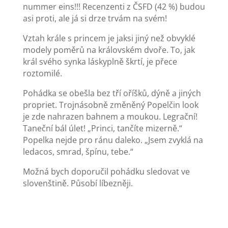
nummer eins!!! Recenzenti z ČSFD (42 %) budou
asi proti, ale já si drze trvám na svém!
Vztah krále s princem je jaksi jiný než obvyklé
modely poměrů na královském dvoře. To, jak
král svého synka láskyplně škrtí, je přece
roztomilé.
Pohádka se obešla bez tří oříšků, dýně a jiných
propriet. Trojnásobně změněný Popelčin look
je zde nahrazen bahnem a moukou. Legrační!
Taneční bál úlet! „Princi, tančíte mizerně.“
Popelka nejde pro ránu daleko. „Jsem zvyklá na
ledacos, smrad, špínu, tebe.“
Možná bych doporučil pohádku sledovat ve
slovenštině. Působí líbezněji.