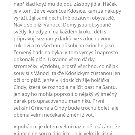
například když mu dojdou zásoby jídla. Háček
je v tom, že ve vesničce Kdosice, kam za nákupy
vyráží, žijí samí nechutně pozitivní obyvatelé.
Navíc se blíží Vánoce. Domy jsou obsypané
světly, koledy zní na každém kroku, děti si
připravují seznamy dárků, ve vzduchu voní
cukroví a to všechno působí na Grinche jako
červený hadr na býka. V tom vymyslí naprosto
dokonalý plán. Ukradne všem dárky,
stromečky, výzdobu, prostě všechno, co nějak
souvisí s Vánoci, takže Kdosickým zůstanou jen
oči pro pláč. Jenže v Kdosicích žije holčička
Cindy, která se rozhodla nalíčit past na Santu,
jen aby ho mohla poprosit o nějaký výjimečný
dárek pro upracovanou maminku. První
setkání Grinche a Cindy bude trochu bolet, ale
oběma velmi nečekaně změní život.
V pohádce je dětem velmi názorně ukázáno, že
Vánoce nejsou o dárcích! To je velmi krásný