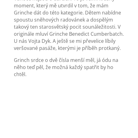
moment, který mě utvrdil v tom, že mám
Grinche dát do této kategorie. Dětem nabídne
spoustu sněhových radovánek a dospělým
takový ten starosvětský pocit sounáležitosti. V
originále mluví Grinche Benedict Cumberbatch.
U nás Vojta Dyk. A ještě se mi převelice líbily
veršované pasáže, kterými je příběh protkaný.
Grinch srdce o dvě čísla menší měl, já ódu na
něho teď pěl, že možná každý spatřit by ho
chtěl.