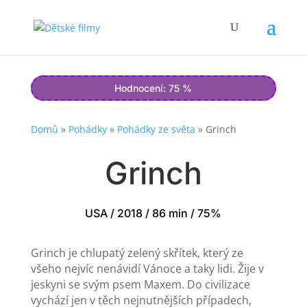
Hodnocení: 75 %
Domů
»
Pohádky
»
Pohádky ze světa
»
Grinch
Grinch
USA / 2018 / 86 min / 75%
Grinch je chlupatý zelený skřítek, který ze
všeho nejvíc nenávidí Vánoce a taky lidi. Žije v
jeskyni se svým psem Maxem. Do civilizace
vychází jen v těch nejnutnějších případech,