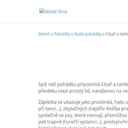
Domů
»
Pohádky
»
Naše pohádky
»
Císař a ta
Spíš než pohádku připomíná Císař a tambor h
převleku mezi prostý lid, nataženou na 
Zápletka se ukazuje jako prostinká, řad
při tanci…), zbytečných (nejdřív Anička 
společně se psy, které neznají, přemůžou c
pak trapné (turečtí vyslanci…), postsync