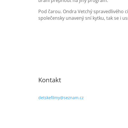
brání přepnout na jiný program.
Pod čarou. Ondra Vetchý spravedlivého c
společensky unavený sní kytku, tak se i u
Kontakt
detskefilmy@seznam.cz