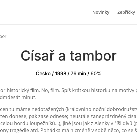
Novinky
Žebříčky
mbor
Císař a tambor
Česko / 1998 / 76 min / 60%
istorický film. No, film. Spíš krátkou historku na motivy pov
sedmdesát minut.
u scén tu máme nedotažených (královnino noční dobrodružs
prsten donese, pak zase odnese; neustále zaneprázdněný císa
elou hordu loupežníků…), jiné jsou jak z Alenky v říši divů 
hrony tragédie atd. Pohádka má nicméně v sobě něco, co se