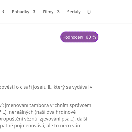
Pohádky
Filmy
Seriály
Hodnocení: 60 %
ěstí o císaři Josefu II., který se vydával v
tví; jmenování tambora vrchním správcem
ř…), nereálných (naši dva hrdinové
(propuštění vězňů; zjevování psa…), další
 špatně pojmenovává, ale to něco vám