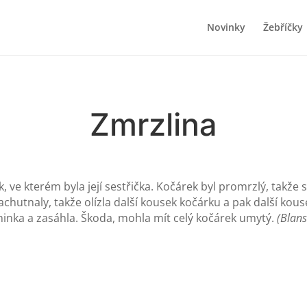
Novinky
Žebříčky
Zmrzlina
ek, ve kterém byla její sestřička. Kočárek byl promrzlý, takže
hutnaly, takže olízla další kousek kočárku a pak další kouse
aminka a zasáhla. Škoda, mohla mít celý kočárek umytý.
(Blans