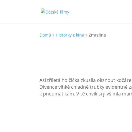
Domů
»
Historky z kina
»
Zmrzlina
Asi tříletá holčička zkusila olíznout kočár
Dívence vlhké chladné trubky evidentně zac
k pneumatikám. V té chvíli si jí všimla m