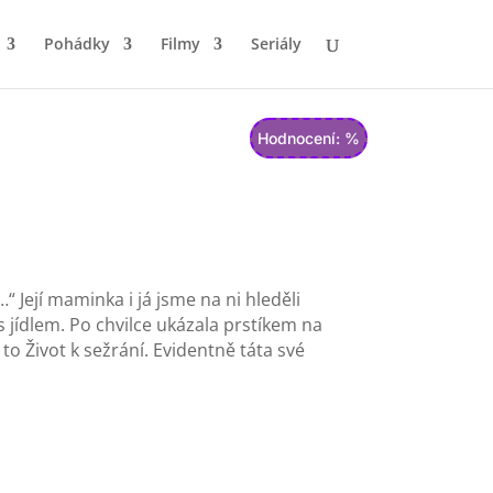
Pohádky
Filmy
Seriály
Hodnocení: %
“ Její maminka i já jsme na ni hleděli
s jídlem. Po chvilce ukázala prstíkem na
l to Život k sežrání. Evidentně táta své