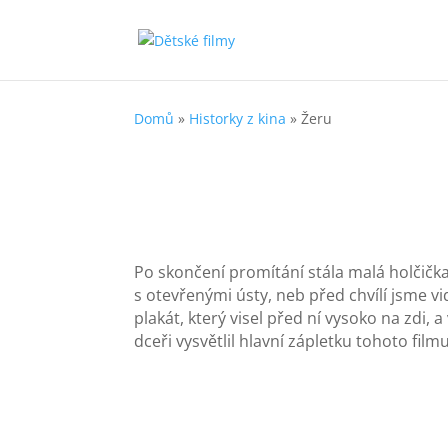
Domů
»
Historky z kina
»
Žeru
Po skončení promítání stála malá holčička v
s otevřenými ústy, neb před chvílí jsme vi
plakát, který visel před ní vysoko na zdi, a
dceři vysvětlil hlavní zápletku tohoto film