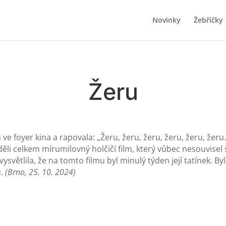
Novinky
Žebříčky
Žeru
e foyer kina a rapovala: „Žeru, žeru, žeru, žeru, žeru, žeru…
děli celkem mírumilovný holčičí film, který vůbec nesouvisel 
 vysvětlila, že na tomto filmu byl minulý týden její tatínek. By
u.
(Brno, 25. 10. 2024)