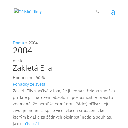
Domů
»
2004
2004
místo
Zakletá Ella
Hodnocení: 90 %
Pohádky ze světa
Zakletí Elly spočívá v tom, že jí jedna střelená sudička
přiřkne při narození absolutní poslušnost. V praxi to
znamená, že nemůže odmítnout žádný příkaz. Její
život je méně, či spíše více, vláčen situacemi, ke
kterým by Ella za žádných okolností nedala souhlas.
Jako...
číst dál