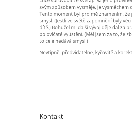
chce sprovodit ze světa). Na jeho provině
svým způsobem vysměje, je výsměchem ce
Tento moment byl pro mě znamením, že pá
smysl. (Jestli ve světě zapomnění byly věc
dítě.) Bohužel mi další vývoj děje dal za
polovičaté vyústění. (Měl jsem za to, že zbo
to celé nedává smysl.)
Nevtipně, předvídatelně, kýčovitě a korek
Kontakt