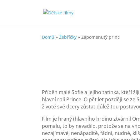
Domů
»
Žebříčky
»
Zapomenutý princ
Příběh malé Sofie a jejího tatínka, kteří 
hlavní roli Prince. O pět let později se ze 
životě své dcery zůstat důležitou postavo
Film je hraný (hlavního hrdinu ztvárnil O
pomalu, to by nevadilo, protože se na vh
nezajímavé, nenápadité, fádní, nudné, kli