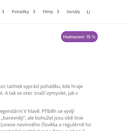
Pohádky
Filmy
Seriály
Hodnocení: 15 %
 noc tatínek vypráví pohádku, kde hraje
t. A tak se otec snaží vymyslet, jak v
gendární V hlavě. Příběh se vyvíjí
barevněji“, ale bohužel jsou obě linie
h! (unese nevinného člověka a regulérně ho