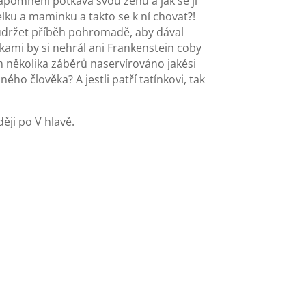
zapomnění potkává svou ženu a jak se jí
u a maminku a takto se k ní chovat?!
udržet příběh pohromadě, aby dával
čkami by si nehrál ani Frankenstein coby
em několika záběrů naservírováno jakési
ného člověka? A jestli patří tatínkovi, tak
ěji po V hlavě.