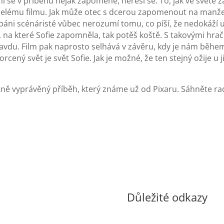
ní se v příběhu nějak zapomene, neřeší se. To, jak ve světě 
lému filmu. Jak může otec s dcerou zapomenout na manželk
ni scénáristé vůbec nerozumí tomu, co píší, že nedokáží 
i, na které Sofie zapomněla, tak potěš koště. S takovými hra
 pravdu. Film pak naprosto selhává v závěru, kdy je nám běh
rcený svět je svět Sofie. Jak je možné, že ten stejný ožije u ji
tně vyprávěný příběh, který známe už od Pixaru. Sáhněte rad
Důležité odkazy