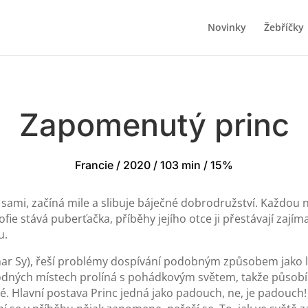
Novinky
Žebříčky
Zapomenutý princ
Francie / 2020 / 103 min / 15%
žijí sami, začíná mile a slibuje báječné dobrodružství. Každou
Sofie stává puberťačka, příběhy jejího otce ji přestávají zajíma
u.
mar Sy), řeší problémy dospívání podobným způsobem jako le
odných místech prolíná s pohádkovým světem, takže působí „
šé. Hlavní postava Princ jedná jako padouch, ne, je padouc