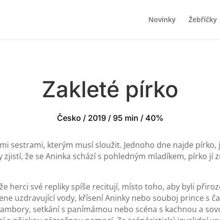
Novinky
Žebříčky
Zakleté pírko
Česko / 2019 / 95 min / 40%
i sestrami, kterým musí sloužit. Jednoho dne najde pírko, j
 zjistí, že se Aninka schází s pohledným mladíkem, pírko jí z
e herci své repliky spíše recitují, místo toho, aby byli př
ene uzdravující vody, křísení Aninky nebo souboj prince s č
Lambory, setkání s panímámou nebo scéna s kachnou a sov