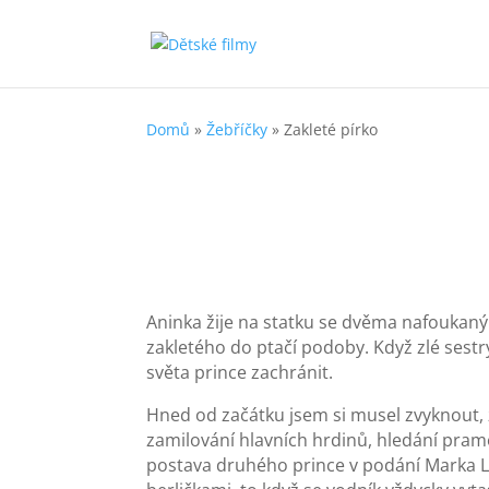
Domů
»
Žebříčky
»
Zakleté pírko
Aninka žije na statku se dvěma nafoukaným
zakletého do ptačí podoby. Když zlé sestry
světa prince zachránit.
Hned od začátku jsem si musel zvyknout, ž
zamilování hlavních hrdinů, hledání pram
postava druhého prince v podání Marka 