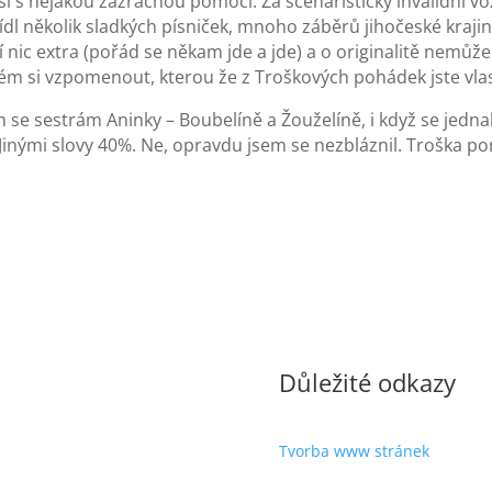
sí s nějakou zázračnou pomocí. Za scénáristický invalidní vo
dl několik sladkých písniček, mnoho záběrů jihočeské kraj
ic extra (pořád se někam jde a jde) a o originalitě nemůže 
lém si vzpomenout, kterou že z Troškových pohádek jste vlas
 se sestrám Aninky – Boubelíně a Žouželíně, i když se jednal
nými slovy 40%. Ne, opravdu jsem se nezbláznil. Troška por
Důležité odkazy
Tvorba www stránek