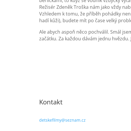
berličkami, to když se vodník vždycky vyta
Režisér Zdeněk Troška nám jako vždy nabí
Vzhledem k tomu, že příběh pohádky není n
hadí kůži), budete mít po čase velký prob
Ale abych aspoň něco pochválil. Smál jsem
začátku. Za každou dávám jednu hvězdu. Ji
Kontakt
detskefilmy@seznam.cz