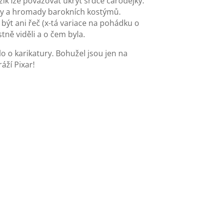
zík lze považovat úkryt srdce čarodějky.
iny a hromady barokních kostýmů.
být ani řeč (x-tá variace na pohádku o
tně viděli a o čem byla.
o o karikatury. Bohužel jsou jen na
áží Pixar!