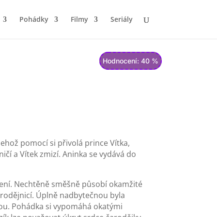
Pohádky
Filmy
Seriály
Hodnocení: 40 %
ehož pomocí si přivolá prince Vítka,
ničí a Vítek zmizí. Aninka se vydává do
irození. Nechtěně směšně působí okamžité
arodějnicí. Úplně nadbytečnou byla
ou. Pohádka si vypomáhá okatými