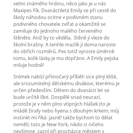
velmi známého hrdinu, něco jako je u nás
Maxipes Fík. Dvanáctiletá Emily se při cestě do
školy náhodou ocitne v podivném stanu
podivného chovatele zvířat a okamžitě se
zamiluje do jednoho malého červeného
štěněte. Aniž by to věděla, štěně jí vleze do
školní brašny. A tenhle mazlík jí doma naroste
do obřích rozměrů. Pes totiž vyroste úměrně
tomu, kolik lásky je mu dopřáno. A Emily pejska
miluje hodně!
Snímek nabízí přímočarý příběh sice plný klišé,
ale srozumitelný dětskému divákovi, kterému je
určen především. Dětem do dvanácti let se
bude určitě líbit. Dospělé snad neurazí,
protože je v něm plno vtipných hlášek (to je
mládě žirafy nebo hyena s dlouhým krkem; můj
instinkt mi říká: jasně! takže bychom to dělat
neměli; toto je New York, nikdo si ničeho
nevšimne, zazní při procházce městem s