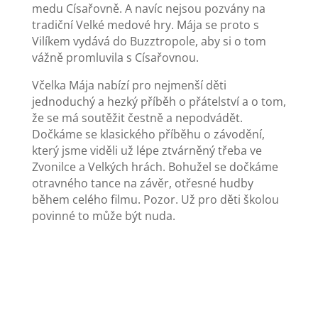
medu Císařovně. A navíc nejsou pozvány na
tradiční Velké medové hry. Mája se proto s
Vilíkem vydává do Buzztropole, aby si o tom
vážně promluvila s Císařovnou.
Včelka Mája nabízí pro nejmenší děti
jednoduchý a hezký příběh o přátelství a o tom,
že se má soutěžit čestně a nepodvádět.
Dočkáme se klasického příběhu o závodění,
který jsme viděli už lépe ztvárněný třeba ve
Zvonilce a Velkých hrách. Bohužel se dočkáme
otravného tance na závěr, otřesné hudby
během celého filmu. Pozor. Už pro děti školou
povinné to může být nuda.